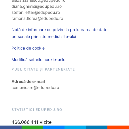
alexa.stanescu@edupedu.ro
diana.ghimisi@edupedu.ro
stefan.lefter@edupedu.ro
ramona.florea@edupedu.ro
Notă de informare cu privire la prelucrarea de date
personale prin intermediul site-ului
Politica de cookie
Modifică setarile cookie-urilor
PUBLICITATE ȘI PARTENERIATE
Adresă de e-mail
comunicare@edupedu.ro
STATISTICI EDUPEDU.RO
466.066.441 vizite