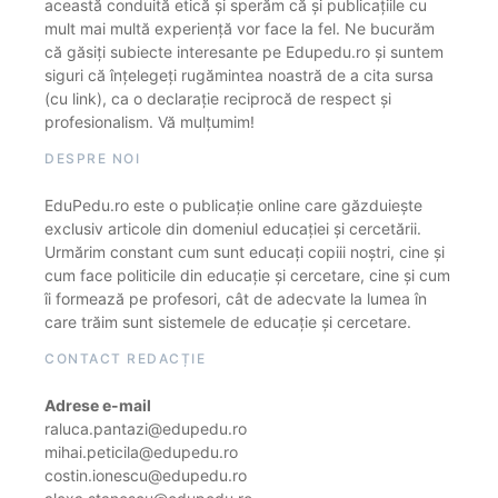
această conduită etică și sperăm că și publicațiile cu
mult mai multă experiență vor face la fel. Ne bucurăm
că găsiți subiecte interesante pe Edupedu.ro și suntem
siguri că înțelegeți rugămintea noastră de a cita sursa
(cu link), ca o declarație reciprocă de respect și
profesionalism. Vă mulțumim!
DESPRE NOI
EduPedu.ro este o publicație online care găzduiește
exclusiv articole din domeniul educației și cercetării.
Urmărim constant cum sunt educați copiii noștri, cine și
cum face politicile din educație și cercetare, cine și cum
îi formează pe profesori, cât de adecvate la lumea în
care trăim sunt sistemele de educație și cercetare.
CONTACT REDACȚIE
Adrese e-mail
raluca.pantazi@edupedu.ro
mihai.peticila@edupedu.ro
costin.ionescu@edupedu.ro