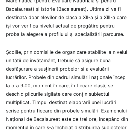
Matematică (pentru Evaluare Naţională şi pentru
Bacalaureat) şi Istorie (Bacalaureat). Ultima zi va fi
destinată doar elevilor de clasa a XII-a şi a XIII-a care
îşi vor verifica nivelul actual de pregătire pentru
proba la alegere a profilului şi specializării parcurse.
Şcolile, prin comisiile de organizare stabilite la nivelul
unităţii de învăţământ, trebuie să asigure buna
desfăşurare a susţinerii probelor şi a evaluării
lucrărilor. Probele din cadrul simulării naţionale încep
la ora 9:00, moment în care, în fiecare clasă, se
deschid plicurile sigilate care conţin subiectul
multiplicat. Timpul destinat elaborării unei lucrări
scrise pentru fiecare din probele simulării Examenului
Naţional de Bacalaureat este de trei ore, începând din
momentul în care s-a încheiat distribuirea subiectelor