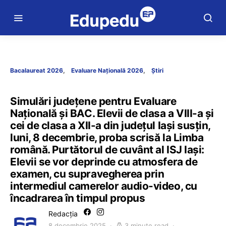
Bacalaureat 2026
Evaluare Națională 2026
Știri
Simulări județene pentru Evaluare
Națională și BAC. Elevii de clasa a VIII-a și
cei de clasa a XII-a din județul Iași susțin,
luni, 8 decembrie, proba scrisă la Limba
română. Purtătorul de cuvânt al ISJ Iași:
Elevii se vor deprinde cu atmosfera de
examen, cu supravegherea prin
intermediul camerelor audio-video, cu
încadrarea în timpul propus
Redacția
8 decembrie 2025
3 minute read