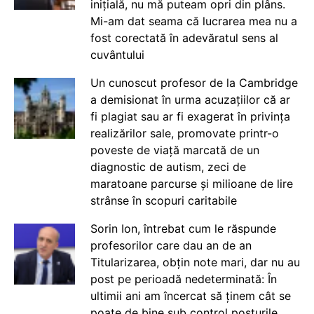
inițială, nu mă puteam opri din plâns.
Mi-am dat seama că lucrarea mea nu a
fost corectată în adevăratul sens al
cuvântului
Un cunoscut profesor de la Cambridge
a demisionat în urma acuzațiilor că ar
fi plagiat sau ar fi exagerat în privința
realizărilor sale, promovate printr-o
poveste de viață marcată de un
diagnostic de autism, zeci de
maratoane parcurse și milioane de lire
strânse în scopuri caritabile
Sorin Ion, întrebat cum le răspunde
profesorilor care dau an de an
Titularizarea, obțin note mari, dar nu au
post pe perioadă nedeterminată: În
ultimii ani am încercat să ținem cât se
poate de bine sub control posturile