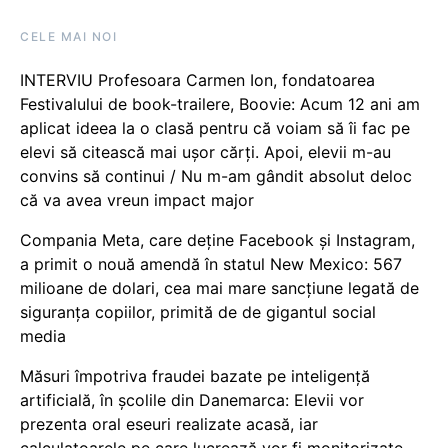
CELE MAI NOI
INTERVIU Profesoara Carmen Ion, fondatoarea
Festivalului de book-trailere, Boovie: Acum 12 ani am
aplicat ideea la o clasă pentru că voiam să îi fac pe
elevi să citească mai ușor cărți. Apoi, elevii m-au
convins să continui / Nu m-am gândit absolut deloc
că va avea vreun impact major
Compania Meta, care deține Facebook și Instagram,
a primit o nouă amendă în statul New Mexico: 567
milioane de dolari, cea mai mare sancțiune legată de
siguranța copiilor, primită de de gigantul social
media
Măsuri împotriva fraudei bazate pe inteligență
artificială, în școlile din Danemarca: Elevii vor
prezenta oral eseuri realizate acasă, iar
calculatoarele pe care lucrează vor fi monitorizate