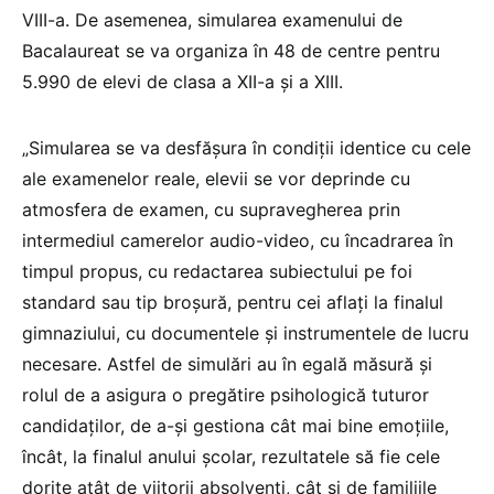
VIII-a. De asemenea, simularea examenului de
Bacalaureat se va organiza în 48 de centre pentru
5.990 de elevi de clasa a XII-a şi a XIII.
„Simularea se va desfăşura în condiţii identice cu cele
ale examenelor reale, elevii se vor deprinde cu
atmosfera de examen, cu supravegherea prin
intermediul camerelor audio-video, cu încadrarea în
timpul propus, cu redactarea subiectului pe foi
standard sau tip broşură, pentru cei aflaţi la finalul
gimnaziului, cu documentele şi instrumentele de lucru
necesare. Astfel de simulări au în egală măsură şi
rolul de a asigura o pregătire psihologică tuturor
candidaţilor, de a-şi gestiona cât mai bine emoţiile,
încât, la finalul anului şcolar, rezultatele să fie cele
dorite atât de viitorii absolvenţi, cât şi de familiile