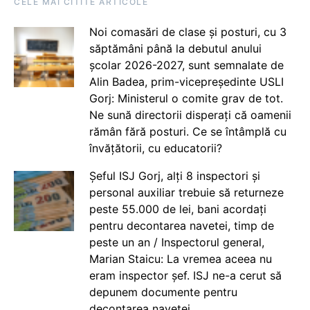
CELE MAI CITITE ARTICOLE
Noi comasări de clase și posturi, cu 3
săptămâni până la debutul anului
școlar 2026-2027, sunt semnalate de
Alin Badea, prim-vicepreședinte USLI
Gorj: Ministerul o comite grav de tot.
Ne sună directorii disperați că oamenii
rămân fără posturi. Ce se întâmplă cu
învățătorii, cu educatorii?
Șeful ISJ Gorj, alți 8 inspectori și
personal auxiliar trebuie să returneze
peste 55.000 de lei, bani acordați
pentru decontarea navetei, timp de
peste un an / Inspectorul general,
Marian Staicu: La vremea aceea nu
eram inspector șef. ISJ ne-a cerut să
depunem documente pentru
decontarea navetei