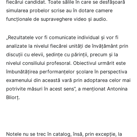
fiecărui candidat. Toate sălile în care se desfăşoară
simularea probelor scrise au în dotare camere
funcţionale de supraveghere video şi audio.
„Rezultatele vor fi comunicate individual şi vor fi
analizate la nivelul fiecărei unităţi de învăţământ prin
discuţii cu elevii, şedinţe cu părinţii, precum şi la
nivelul consiliului profesoral. Obiectivul urmărit este
îmbunătăţirea performanţelor şcolare în perspectiva
examenului din această vară prin adoptarea celor mai
potrivite măsuri în acest sens”, a menţionat Antonina
Bliorţ.
Notele nu se trec în catalog, însă, prin excepţie, la