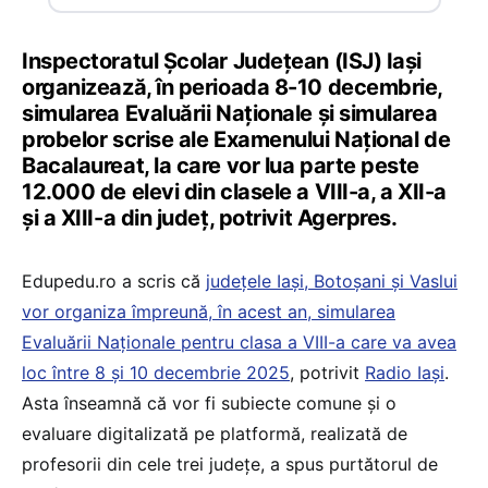
Inspectoratul Şcolar Judeţean (ISJ) Iaşi
organizează, în perioada 8-10 decembrie,
simularea Evaluării Naţionale şi simularea
probelor scrise ale Examenului Naţional de
Bacalaureat, la care vor lua parte peste
12.000 de elevi din clasele a VIII-a, a XII-a
şi a XIII-a din judeţ, potrivit Agerpres.
Edupedu.ro a scris că
județele Iași, Botoșani și Vaslui
vor organiza împreună, în acest an, simularea
Evaluării Naționale pentru clasa a VIII-a care va avea
loc între 8 și 10 decembrie 2025
, potrivit
Radio Iași
.
Asta înseamnă că vor fi subiecte comune și o
evaluare digitalizată pe platformă, realizată de
profesorii din cele trei județe, a spus purtătorul de