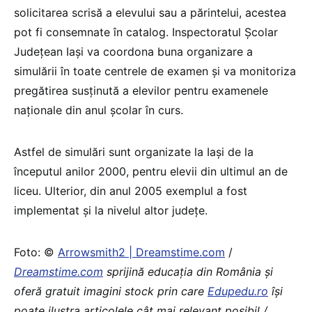
solicitarea scrisă a elevului sau a părintelui, acestea
pot fi consemnate în catalog. Inspectoratul Şcolar
Judeţean Iaşi va coordona buna organizare a
simulării în toate centrele de examen şi va monitoriza
pregătirea susţinută a elevilor pentru examenele
naţionale din anul şcolar în curs.
Astfel de simulări sunt organizate la Iaşi de la
începutul anilor 2000, pentru elevii din ultimul an de
liceu. Ulterior, din anul 2005 exemplul a fost
implementat şi la nivelul altor judeţe.
Foto: ©
Arrowsmith2 | Dreamstime.com
/
Dreamstime.com
sprijină educaţia din România şi
oferă gratuit imagini stock prin care
Edupedu.ro
îşi
poate ilustra articolele cât mai relevant posibil /