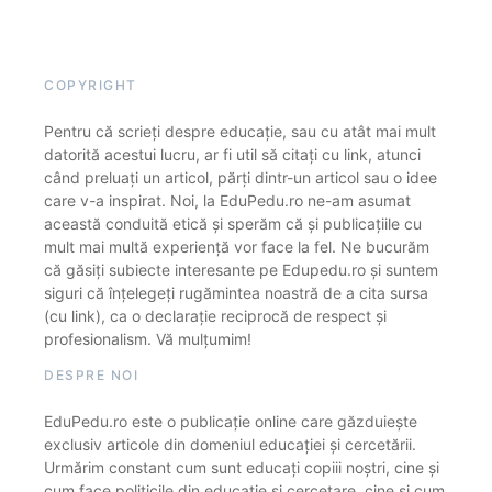
COPYRIGHT
Pentru că scrieți despre educație, sau cu atât mai mult
datorită acestui lucru, ar fi util să citați cu link, atunci
când preluați un articol, părți dintr-un articol sau o idee
care v-a inspirat. Noi, la EduPedu.ro ne-am asumat
această conduită etică și sperăm că și publicațiile cu
mult mai multă experiență vor face la fel. Ne bucurăm
că găsiți subiecte interesante pe Edupedu.ro și suntem
siguri că înțelegeți rugămintea noastră de a cita sursa
(cu link), ca o declarație reciprocă de respect și
profesionalism. Vă mulțumim!
DESPRE NOI
EduPedu.ro este o publicație online care găzduiește
exclusiv articole din domeniul educației și cercetării.
Urmărim constant cum sunt educați copiii noștri, cine și
cum face politicile din educație și cercetare, cine și cum