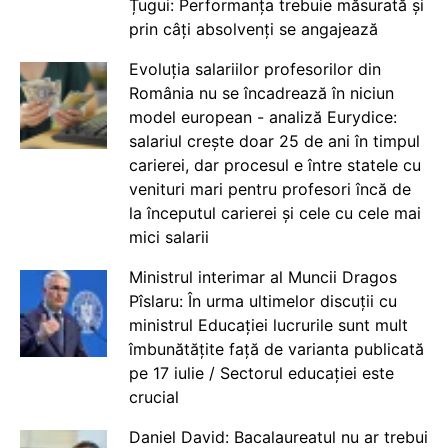
Țugui: Performanța trebuie măsurată și
prin câți absolvenți se angajează
Evoluția salariilor profesorilor din
România nu se încadrează în niciun
model european - analiză Eurydice:
salariul crește doar 25 de ani în timpul
carierei, dar procesul e între statele cu
venituri mari pentru profesori încă de
la începutul carierei și cele cu cele mai
mici salarii
Ministrul interimar al Muncii Dragos
Pîslaru: În urma ultimelor discuții cu
ministrul Educației lucrurile sunt mult
îmbunătățite față de varianta publicată
pe 17 iulie / Sectorul educației este
crucial
Daniel David: Bacalaureatul nu ar trebui