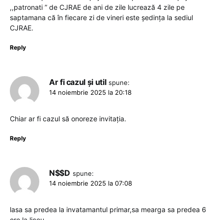
,,patronati ” de CJRAE de ani de zile lucrează 4 zile pe
saptamana că în fiecare zi de vineri este ședința la sediul
CJRAE.
Reply
Ar fi cazul și util
spune:
14 noiembrie 2025 la 20:18
Chiar ar fi cazul să onoreze invitația.
Reply
N$$D
spune:
14 noiembrie 2025 la 07:08
lasa sa predea la invatamantul primar,sa mearga sa predea 6
ore la liceu.