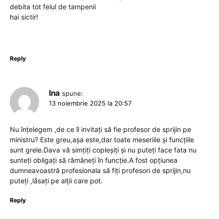
debita tot felul de tampenii
hai sictir!
Reply
Ina
spune:
13 noiembrie 2025 la 20:57
Nu înțelegem ,de ce îl invitați să fie profesor de sprijin pe
ministru? Este greu,așa este,dar toate meseriile și funcțiile
sunt grele.Dava vă simțiți copleșiți și nu puteți face fata nu
sunteți obligați să rămâneți în funcție.A fost opțiunea
dumneavoastră profesionala să fiți profesori de sprijin,nu
puteți ,lăsați pe alții care pot.
Reply