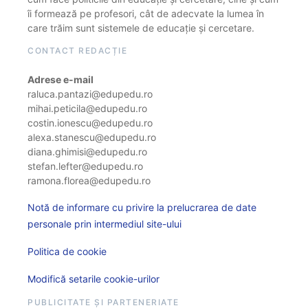
îi formează pe profesori, cât de adecvate la lumea în
care trăim sunt sistemele de educație și cercetare.
CONTACT REDACȚIE
Adrese e-mail
raluca.pantazi@edupedu.ro
mihai.peticila@edupedu.ro
costin.ionescu@edupedu.ro
alexa.stanescu@edupedu.ro
diana.ghimisi@edupedu.ro
stefan.lefter@edupedu.ro
ramona.florea@edupedu.ro
Notă de informare cu privire la prelucrarea de date
personale prin intermediul site-ului
Politica de cookie
Modifică setarile cookie-urilor
PUBLICITATE ȘI PARTENERIATE