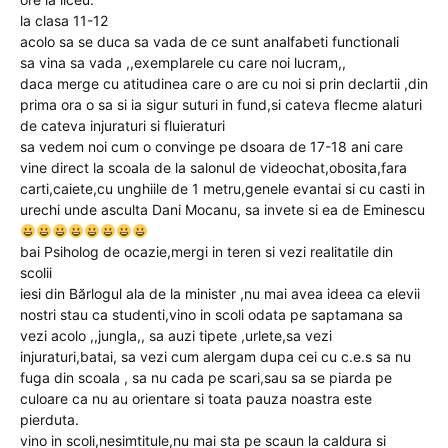
la clasa 11-12
acolo sa se duca sa vada de ce sunt analfabeti functionali
sa vina sa vada ,,exemplarele cu care noi lucram,,
daca merge cu atitudinea care o are cu noi si prin declartii ,din
prima ora o sa si ia sigur suturi in fund,si cateva flecme alaturi
de cateva injuraturi si fluieraturi
sa vedem noi cum o convinge pe dsoara de 17-18 ani care
vine direct la scoala de la salonul de videochat,obosita,fara
carti,caiete,cu unghiile de 1 metru,genele evantai si cu casti in
urechi unde asculta Dani Mocanu, sa invete si ea de Eminescu
bai Psiholog de ocazie,mergi in teren si vezi realitatile din
scolii
iesi din Bărlogul ala de la minister ,nu mai avea ideea ca elevii
nostri stau ca studenti,vino in scoli odata pe saptamana sa
vezi acolo ,,jungla,, sa auzi tipete ,urlete,sa vezi
injuraturi,batai, sa vezi cum alergam dupa cei cu c.e.s sa nu
fuga din scoala , sa nu cada pe scari,sau sa se piarda pe
culoare ca nu au orientare si toata pauza noastra este
pierduta.
vino in scoli,nesimtitule,nu mai sta pe scaun la caldura si