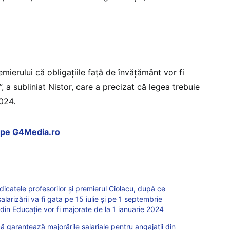
remierului că obligațiile față de învățământ vor fi
”, a subliniat Nistor, care a precizat că legea trebuie
2024.
t pe G4Media.ro
ndicatele profesorilor și premierul Ciolacu, după ce
alarizării va fi gata pe 15 iulie și pe 1 septembrie
 din Educație vor fi majorate de la 1 ianuarie 2024
ă garantează majorările salariale pentru angajații din