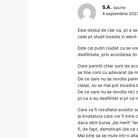
S.A.
spune:
4 septembrie 2023
Este destul de clar ca, pt a se
celei pt studii loveste in elevi
Este cel putin ciudat ca se vo
desfiintate, prin acordarea (i
Oare parintii chiar sunt de ac
se tine cont cu adevarat de mer
De ce oare nu se revolta parint
clasei, nu se mai pot incadra l
De ce oare nu se revolta nici 
pt ca s-au desfiintat si pt ca n
Care va fi rezultatul acestor s
la invatatura care vor fi intre 
daca obtii bursa „de merit” far
fi, de fapt, demotivati (de ce
Mai bine sa se mute intr-o alta