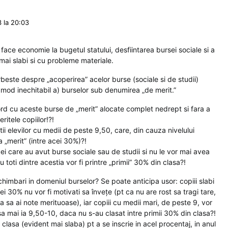
 la 20:03
 face economie la bugetul statului, desfiintarea bursei sociale si a
i mai slabi si cu probleme materiale.
rbeste despre „acoperirea” acelor burse (sociale si de studii)
n mod inechitabil a) burselor sub denumirea „de merit.”
ord cu aceste burse de „merit” alocate complet nedrept si fara a
itele copiilor!?!
ii elevilor cu medii de peste 9,50, care, din cauza nivelului
a „merit” (intre acei 30%)?!
cei care au avut burse sociale sau de studii si nu le vor mai avea
u toti dintre acestia vor fi printre „primii” 30% din clasa?!
chimbari in domeniul burselor? Se poate anticipa usor: copiii slabi
cei 30% nu vor fi motivati sa învețe (pt ca nu are rost sa tragi tare,
a sa ai note merituoase), iar copiii cu medii mari, de peste 9, vor
 sa mai ia 9,50-10, daca nu s-au clasat intre primii 30% din clasa?!
 clasa (evident mai slaba) pt a se inscrie in acel procentaj, in anul