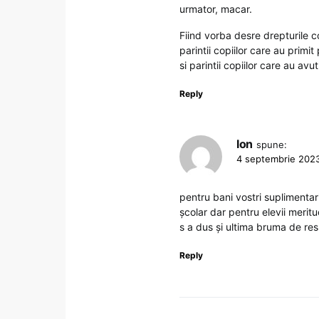
urmator, macar.
Fiind vorba desre drepturile co
parintii copiilor care au primi
si parintii copiilor care au av
Reply
Ion
spune:
4 septembrie 2023
pentru bani vostri suplimentari
școlar dar pentru elevii meritu
s a dus și ultima bruma de re
Reply