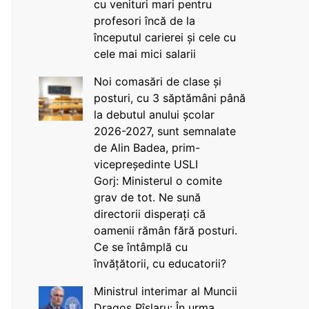
cu venituri mari pentru
profesori încă de la
începutul carierei și cele cu
cele mai mici salarii
Noi comasări de clase și
posturi, cu 3 săptămâni până
la debutul anului școlar
2026-2027, sunt semnalate
de Alin Badea, prim-
vicepreședinte USLI
Gorj: Ministerul o comite
grav de tot. Ne sună
directorii disperați că
oamenii rămân fără posturi.
Ce se întâmplă cu
învățătorii, cu educatorii?
Ministrul interimar al Muncii
Dragos Pîslaru: În urma