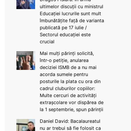
ultimelor discuții cu ministrul
Educației lucrurile sunt mult
îmbunătățite față de varianta
publicată pe 17 iulie /
Sectorul educației este
crucial
Mai mulți părinți solicită,
într-o petiție, anularea
deciziei ISMB de a nu mai
acorda sumele pentru
posturile la plata cu ora din
cadrul cluburilor copiilor:
Multe cercuri de activități
extrașcolare vor dispărea de
la 1 septembrie, spun părinții
Daniel David: Bacalaureatul
nu ar trebui să fie folosit ca