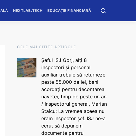
OALĂ
NEXTLAB.TECH
EDUCAȚIE FINANCIARĂ
CELE MAI CITITE ARTICOLE
Șeful ISJ Gorj, alți 8
inspectori și personal
auxiliar trebuie să returneze
peste 55.000 de lei, bani
acordați pentru decontarea
navetei, timp de peste un an
/ Inspectorul general, Marian
Staicu: La vremea aceea nu
eram inspector șef. ISJ ne-a
cerut să depunem
documente pentru