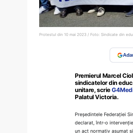
Protestul din 10 mai 2023 / Foto: Sindicate din edu
Adau
Premierul Marcel Ciola
sindicatelor din educa
unitare, scrie
G4Medi
Palatul Victoria.
Preşedintele Federaţiei Si
declarat, într-o intervenți
un act normativ asumat și 