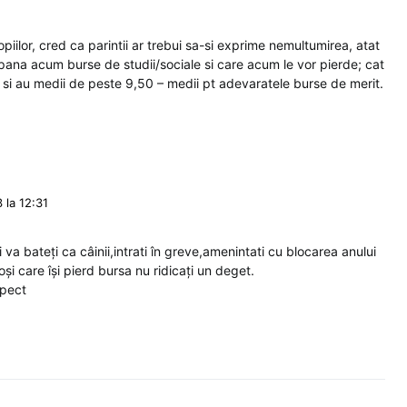
piilor, cred ca parintii ar trebui sa-si exprime nemultumirea, atat
t pana acum burse de studii/sociale si care acum le vor pierde; cat
ut si au medii de peste 9,50 – medii pt adevaratele burse de merit.
 la 12:31
 va bateți ca câinii,intrati în greve,amenintati cu blocarea anului
oși care își pierd bursa nu ridicați un deget.
spect