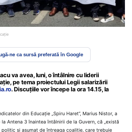
cație
gă-ne ca sursă preferată în Google
cu va avea, luni, o întâlnire cu liderii
ție, pe tema proiectului Legii salarizării
a.ro
. Discuțiile vor începe la ora 14.15, la
ndicatelor din Educaţie „Spiru Haret”, Marius Nistor, a
e la Antena 3 înaintea întâlnirii de la Guvern, că „există
politic și asumat de întreaga coaliție, care trebuie