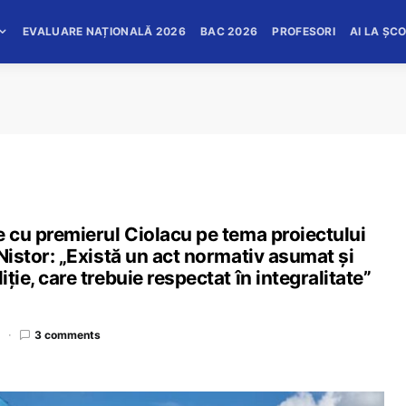
EVALUARE NAȚIONALĂ 2026
BAC 2026
PROFESORI
AI LA ȘC
re cu premierul Ciolacu pe tema proiectului
s Nistor: „Există un act normativ asumat și
iție, care trebuie respectat în integralitate”
d
3 comments