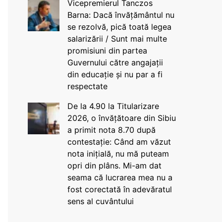
Vicepremierul Tanczos
Barna: Dacă învățământul nu
se rezolvă, pică toată legea
salarizării / Sunt mai multe
promisiuni din partea
Guvernului către angajații
din educație și nu par a fi
respectate
De la 4.90 la Titularizare
2026, o învățătoare din Sibiu
a primit nota 8.70 după
contestație: Când am văzut
nota inițială, nu mă puteam
opri din plâns. Mi-am dat
seama că lucrarea mea nu a
fost corectată în adevăratul
sens al cuvântului