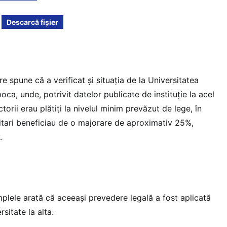
Descarcă fișier
e spune că a verificat și situația de la Universitatea
ca, unde, potrivit datelor publicate de instituție la acel
orii erau plătiți la nivelul minim prevăzut de lege, în
sitari beneficiau de o majorare de aproximativ 25%,
v.
mplele arată că aceeași prevedere legală a fost aplicată
rsitate la alta.