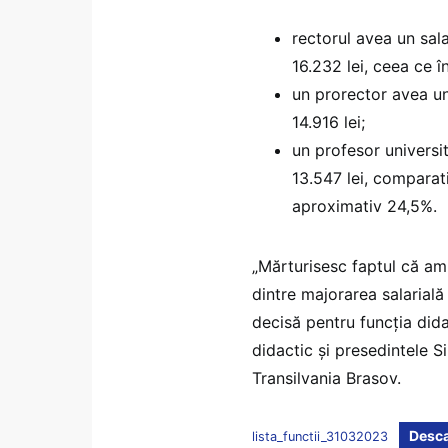
rectorul avea un sala
16.232 lei, ceea ce 
un prorector avea un
14.916 lei;
un profesor univers
13.547 lei, comparat
aproximativ 24,5%.
„Mărturisesc faptul că am
dintre majorarea salarială
decisă pentru funcția dida
didactic și presedintele Si
Transilvania Brasov.
Desca
lista_functii_31032023