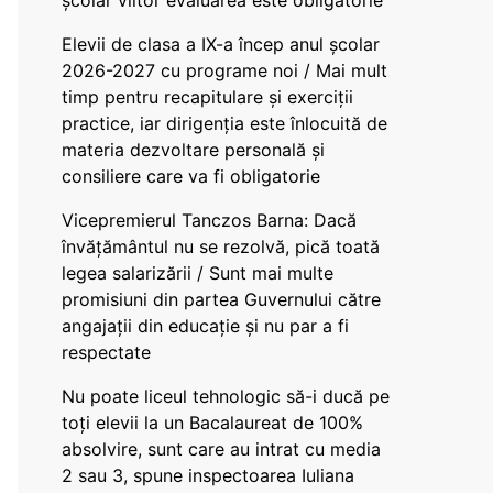
școlar viitor evaluarea este obligatorie
Elevii de clasa a IX-a încep anul școlar
2026-2027 cu programe noi / Mai mult
timp pentru recapitulare și exerciții
practice, iar dirigenția este înlocuită de
materia dezvoltare personală și
consiliere care va fi obligatorie
Vicepremierul Tanczos Barna: Dacă
învățământul nu se rezolvă, pică toată
legea salarizării / Sunt mai multe
promisiuni din partea Guvernului către
angajații din educație și nu par a fi
respectate
Nu poate liceul tehnologic să-i ducă pe
toți elevii la un Bacalaureat de 100%
absolvire, sunt care au intrat cu media
2 sau 3, spune inspectoarea Iuliana