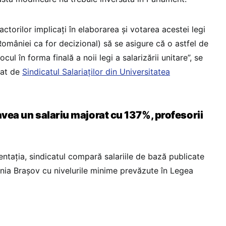
actorilor implicați în elaborarea și votarea acestei legi
României ca for decizional) să se asigure că o astfel de
cul în forma finală a noii legi a salarizării unitare”, se
nat de
Sindicatul Salariaților din Universitatea
 avea un salariu majorat cu 137%, profesorii
ntația, sindicatul compară salariile de bază publicate
ania Brașov cu nivelurile minime prevăzute în Legea