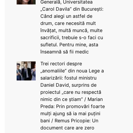
Generală, Universitatea
„Carol Davila” din București:
Când alegi un astfel de
drum, care necesită mult
învățat, multă muncă, multe
sacrificii, trebuie s-o faci cu
sufletul. Pentru mine, asta
înseamnă să fii medic
Trei rectori despre
„anomaliile” din noua Lege a
salarizării: fostul ministru
Daniel David, surprins de
proiectul „care nu respectă
nimic din ce știam” / Marian
Preda: Prin promovări foarte
mulți ajung să ia mai puțini
bani / Remus Pricopie: Un
document care are zero