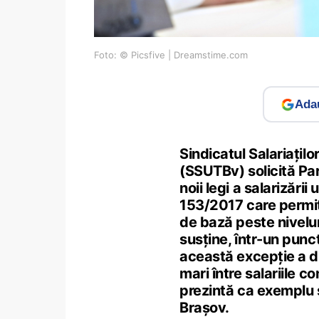
Foto: © Picsfive | Dreamstime.com
Adau
Sindicatul Salariațil
(SSUTBv) solicită Par
noii legi a salarizări
153/2017 care permite
de bază peste niveluri
susține, într-un punc
această excepție a dus
mari între salariile c
prezintă ca exemplu s
Brașov.