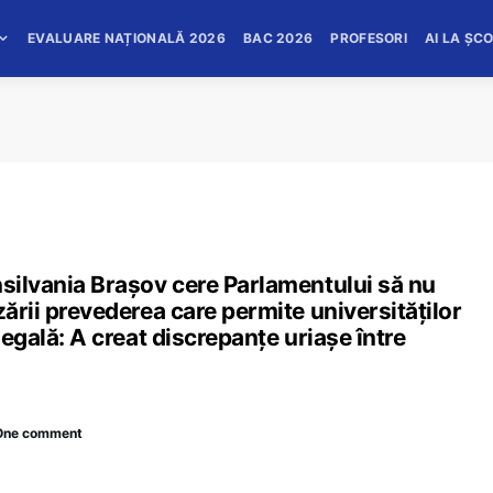
EVALUARE NAȚIONALĂ 2026
BAC 2026
PROFESORI
AI LA ȘC
nsilvania Brașov cere Parlamentului să nu
zării prevederea care permite universităților
legală: A creat discrepanțe uriașe între
One comment