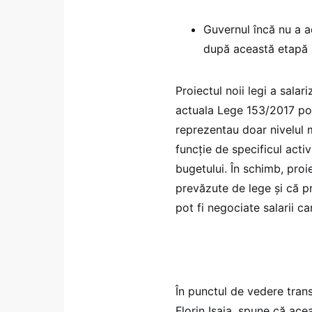
Guvernul încă nu a ad
după această etapă p
Proiectul noii legi a salari
actuala Lege 153/2017 potr
reprezentau doar nivelul mi
funcție de specificul activi
bugetului. În schimb, proie
prevăzute de lege și că p
pot fi negociate salarii 
În punctul de vedere transm
Florin Isaia, spune că ace