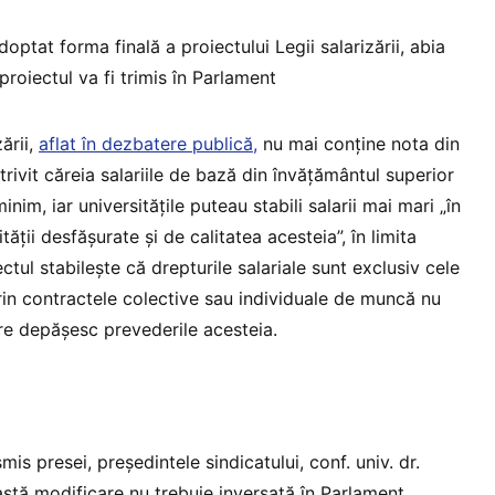
optat forma finală a proiectului Legii salarizării, abia
roiectul va fi trimis în Parlament
zării,
aflat în dezbatere publică,
nu mai conține nota din
ivit căreia salariile de bază din învățământul superior
nim, iar universitățile puteau stabili salarii mai mari „în
tății desfășurate și de calitatea acesteia”, în limita
ctul stabilește că drepturile salariale sunt exclusiv cele
rin contractele colective sau individuale de muncă nu
care depășesc prevederile acesteia.
is presei, președintele sindicatului, conf. univ. dr.
astă modificare nu trebuie inversată în Parlament.