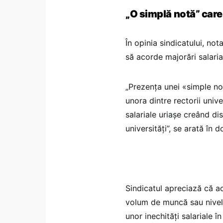
„O simplă notă” care
În opinia sindicatului, not
să acorde majorări salaria
„Prezența unei «simple not
unora dintre rectorii univ
salariale uriașe creând di
universități”, se arată în
Sindicatul apreciază că ac
volum de muncă sau nivel d
unor inechități salariale 