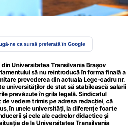
gă-ne ca sursă preferată în Google
or din Universitatea Transilvania Brașov
lamentului să nu reintroducă în forma finală a
i unitare prevederea din actuala Lege-cadru nr.
 universităților de stat să stabilească salarii
le prevăzute în grila legală. Sindicatul
t de vedere trimis pe adresa redacției, că
, în unele universități, la diferențe foarte
onducerii și cele ale cadrelor didactice și
ituația de la Universitatea Transilvania