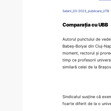
Salarii_03-2023_publicare_UTB
Comparația cu UBB
Autorul punctului de veder
Babeș-Bolyai din Cluj-Napo
moment, rectorul și prorect
timp ce profesorii univer
similară celei de la Brașo
Sindicatul susține că exe
foarte diferit de la o unive