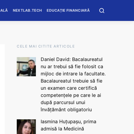
OALĂ
NEXTLAB.TECH
EDUCAȚIE FINANCIARĂ
CELE MAI CITITE ARTICOLE
Daniel David: Bacalaureatul
nu ar trebui să fie folosit ca
mijloc de intrare la facultate.
Bacalaureatul trebuie să fie
un examen care certifică
competențele pe care le ai
după parcursul unui
învățământ obligatoriu
Iasmina Huțupașu, prima
admisă la Medicină