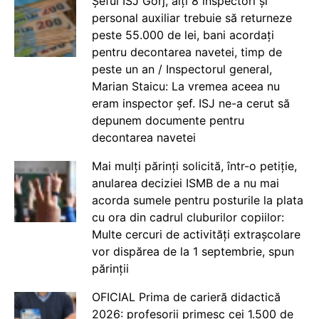
Șeful ISJ Gorj, alți 8 inspectori și
personal auxiliar trebuie să returneze
peste 55.000 de lei, bani acordați
pentru decontarea navetei, timp de
peste un an / Inspectorul general,
Marian Staicu: La vremea aceea nu
eram inspector șef. ISJ ne-a cerut să
depunem documente pentru
decontarea navetei
Mai mulți părinți solicită, într-o petiție,
anularea deciziei ISMB de a nu mai
acorda sumele pentru posturile la plata
cu ora din cadrul cluburilor copiilor:
Multe cercuri de activități extrașcolare
vor dispărea de la 1 septembrie, spun
părinții
OFICIAL Prima de carieră didactică
2026: profesorii primesc cei 1.500 de