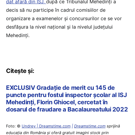
dat afară din ISJ,
după ce Tribunalul Mehedinți a
decis să nu participe în cadrul comisiilor de
organizare a examenelor şi concursurilor ce se vor
desfăşura la nivel naţional şi la nivelul județului
Mehedinţi.
Citește și:
EXCLUSIV Gradație de merit cu 145 de
puncte pentru fostul inspector școlar al ISJ
Mehedinți, Florin Ghiocel, cercetat în
dosarul de fraudare a Bacalaureatului 2022
Foto: ©
Undrey | Dreamstime.com
|
Dreamstime.com
sprijină
educaţia din România şi oferă gratuit imagini stock prin