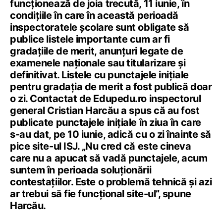
funcționează de joia trecută, 11 iunie, în
condițiile în care în această perioadă
inspectoratele școlare sunt obligate să
publice listele importante cum ar fi
gradațiile de merit, anunțuri legate de
examenele naționale sau titularizare și
definitivat. Listele cu punctajele inițiale
pentru gradația de merit a fost publică doar
o zi. Contactat de Edupedu.ro inspectorul
general Cristian Harcău a spus că au fost
publicate punctajele inițiale în ziua în care
s-au dat, pe 10 iunie, adică cu o zi înainte să
pice site-ul ISJ. „Nu cred că este cineva
care nu a apucat să vadă punctajele, acum
suntem în perioada soluționării
contestațiilor. Este o problemă tehnică și azi
ar trebui să fie funcțional site-ul”, spune
Harcău.