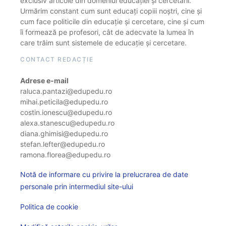
exclusiv articole din domeniul educației și cercetării.
Urmărim constant cum sunt educați copiii noștri, cine și
cum face politicile din educație și cercetare, cine și cum
îi formează pe profesori, cât de adecvate la lumea în
care trăim sunt sistemele de educație și cercetare.
CONTACT REDACȚIE
Adrese e-mail
raluca.pantazi@edupedu.ro
mihai.peticila@edupedu.ro
costin.ionescu@edupedu.ro
alexa.stanescu@edupedu.ro
diana.ghimisi@edupedu.ro
stefan.lefter@edupedu.ro
ramona.florea@edupedu.ro
Notă de informare cu privire la prelucrarea de date
personale prin intermediul site-ului
Politica de cookie