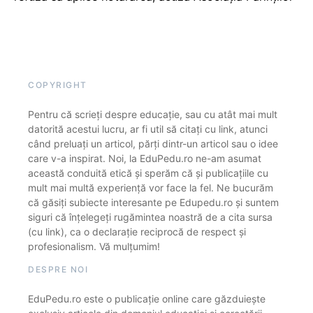
COPYRIGHT
Pentru că scrieți despre educație, sau cu atât mai mult
datorită acestui lucru, ar fi util să citați cu link, atunci
când preluați un articol, părți dintr-un articol sau o idee
care v-a inspirat. Noi, la EduPedu.ro ne-am asumat
această conduită etică și sperăm că și publicațiile cu
mult mai multă experiență vor face la fel. Ne bucurăm
că găsiți subiecte interesante pe Edupedu.ro și suntem
siguri că înțelegeți rugămintea noastră de a cita sursa
(cu link), ca o declarație reciprocă de respect și
profesionalism. Vă mulțumim!
DESPRE NOI
EduPedu.ro este o publicație online care găzduiește