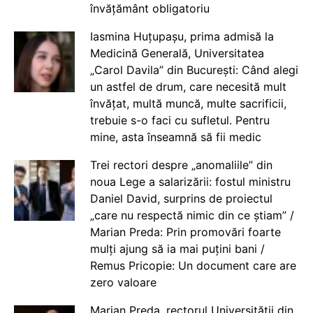
învățământ obligatoriu
Iasmina Huțupașu, prima admisă la
Medicină Generală, Universitatea
„Carol Davila” din București: Când alegi
un astfel de drum, care necesită mult
învățat, multă muncă, multe sacrificii,
trebuie s-o faci cu sufletul. Pentru
mine, asta înseamnă să fii medic
Trei rectori despre „anomaliile” din
noua Lege a salarizării: fostul ministru
Daniel David, surprins de proiectul
„care nu respectă nimic din ce știam” /
Marian Preda: Prin promovări foarte
mulți ajung să ia mai puțini bani /
Remus Pricopie: Un document care are
zero valoare
Marian Preda, rectorul Universității din