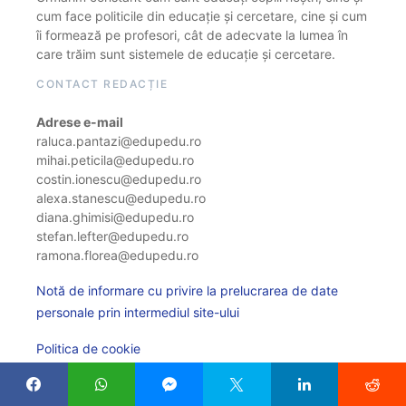
cum face politicile din educație și cercetare, cine și cum
îi formează pe profesori, cât de adecvate la lumea în
care trăim sunt sistemele de educație și cercetare.
CONTACT REDACȚIE
Adrese e-mail
raluca.pantazi@edupedu.ro
mihai.peticila@edupedu.ro
costin.ionescu@edupedu.ro
alexa.stanescu@edupedu.ro
diana.ghimisi@edupedu.ro
stefan.lefter@edupedu.ro
ramona.florea@edupedu.ro
Notă de informare cu privire la prelucrarea de date
personale prin intermediul site-ului
Politica de cookie
Modifică setarile cookie-urilor