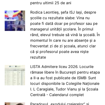
pentru ultimii 25 de ani
Rodica Leontieș, șefa ISJ Iași, despre
școlile cu rezultate slabe: Vina nu
poate fi dată doar pe profesor sau pe
managerul unității școlare. În primul
rând, elevul trebuie să vină la școală. În
momentul în care nu are absențe și a
frecventat zi de zi școala, atunci clar
că și profesorul poate avea niște
rezultate
LISTA Admitere liceu 2026. Locurile
rămase libere în București pentru etapa
a II-a au fost publicate de ISMB: Sunt
locuri disponibile la Colegiile Naționale
I. L Caragiale, Tudor Vianu și la Școala
Centrală - Calendarul complet
Paradoxul „exodului creierelor” și