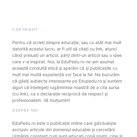
COPYRIGHT
Pentru că scrieți despre educație, sau cu atât mai mult
datorită acestui lucru, ar fi util să citați cu link, atunci
când preluați un articol, părți dintr-un articol sau o idee
care v-a inspirat. Noi, la EduPedu.ro ne-am asumat
această conduită etică și sperăm că și publicațiile cu
mult mai multă experiență vor face la fel. Ne bucurăm
că găsiți subiecte interesante pe Edupedu.ro și suntem
siguri că înțelegeți rugămintea noastră de a cita sursa
(cu link), ca o declarație reciprocă de respect și
profesionalism. Vă mulțumim!
DESPRE NOI
EduPedu.ro este o publicație online care găzduiește
exclusiv articole din domeniul educației și cercetării.
Urmărim constant cum sunt educați copiii noștri, cine și