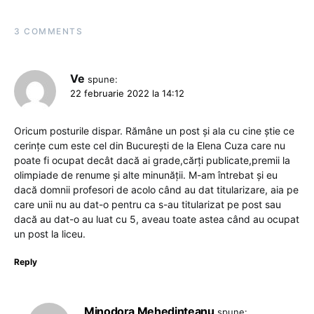
3 COMMENTS
Ve
spune:
22 februarie 2022 la 14:12
Oricum posturile dispar. Rămâne un post și ala cu cine știe ce
cerințe cum este cel din București de la Elena Cuza care nu
poate fi ocupat decât dacă ai grade,cărți publicate,premii la
olimpiade de renume și alte minunății. M-am întrebat și eu
dacă domnii profesori de acolo când au dat titularizare, aia pe
care unii nu au dat-o pentru ca s-au titularizat pe post sau
dacă au dat-o au luat cu 5, aveau toate astea când au ocupat
un post la liceu.
Reply
Minodora Mehedințeanu
spune: