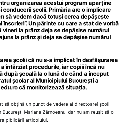
ntru organizarea acestui program aparţine
şi conducerii şcolii. Primăria are o implicare
ăm să vedem dacă totuși cerea depășește
ni înscrieri”. Un părinte cu care a stat de vorbă
 vineri la prânz deja se depășise numărul
ajuns la prânz și deja se depășise numărul
oarea școlii că nu s-a implicat în desfășurarea
 întârziat procedurile, iar copiii încă nu
ă după școală la o lună de când a început
atul școlar al Municipiului București a
edu.ro că monitorizează situația.
t să obțină un punct de vedere al directoarei școlii
in București Mariana Zărnoeanu, dar nu am reușit să o
 piblicării articolului.