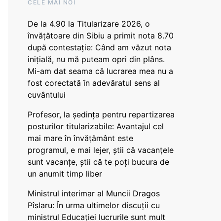
CELE MAI NOI
De la 4.90 la Titularizare 2026, o
învățătoare din Sibiu a primit nota 8.70
după contestație: Când am văzut nota
inițială, nu mă puteam opri din plâns.
Mi-am dat seama că lucrarea mea nu a
fost corectată în adevăratul sens al
cuvântului
Profesor, la ședința pentru repartizarea
posturilor titularizabile: Avantajul cel
mai mare în învățământ este
programul, e mai lejer, știi că vacanțele
sunt vacanţe, știi că te poți bucura de
un anumit timp liber
Ministrul interimar al Muncii Dragos
Pîslaru: În urma ultimelor discuții cu
ministrul Educației lucrurile sunt mult