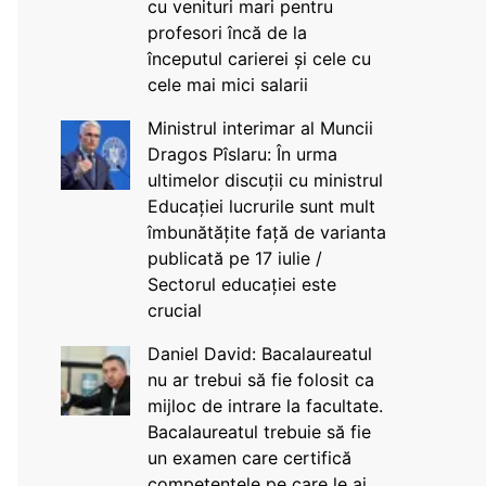
cu venituri mari pentru
profesori încă de la
începutul carierei și cele cu
cele mai mici salarii
Ministrul interimar al Muncii
Dragos Pîslaru: În urma
ultimelor discuții cu ministrul
Educației lucrurile sunt mult
îmbunătățite față de varianta
publicată pe 17 iulie /
Sectorul educației este
crucial
Daniel David: Bacalaureatul
nu ar trebui să fie folosit ca
mijloc de intrare la facultate.
Bacalaureatul trebuie să fie
un examen care certifică
competențele pe care le ai