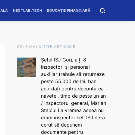
OALĂ
NEXTLAB.TECH
EDUCAȚIE FINANCIARĂ
CELE MAI CITITE ARTICOLE
Șeful ISJ Gorj, alți 8
inspectori și personal
auxiliar trebuie să returneze
peste 55.000 de lei, bani
acordați pentru decontarea
navetei, timp de peste un an
/ Inspectorul general, Marian
Staicu: La vremea aceea nu
eram inspector șef. ISJ ne-a
cerut să depunem
documente pentru