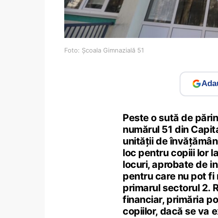
Foto: Școala Gimnazială 51
Adau
Peste o sută de părinț
numărul 51 din Capita
unității de învățămân
loc pentru copiii lor
locuri, aprobate de in
pentru care nu pot fi
primarul sectorul 2.
financiar, primăria 
copiilor, dacă se va e