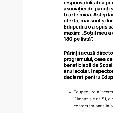
responsabilitatea pe
asociaţiei de părinţi 
foarte mică. Aștept
oferta, mai sunt și lu
Edupedu.ro a spus că
maxim: „Soțul meu a 
180 pe listă”.
Părinții acuză direct
programului, ceea ce a
beneficiază de Școal
anul școlar. Inspector
declarat pentru Edup
Edupedu.ro a încerca
Gimnaziale nr. 51, d
contactăm până la ora