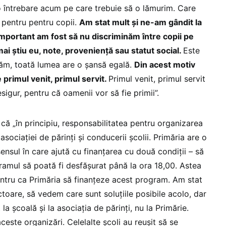
 o întrebare acum pe care trebuie să o lămurim. Care
e pentru pentru copii.
Am stat mult și ne-am gândit la
 important am fost să nu discriminăm între copii pe
 mai știu eu, note, proveniență sau statut social.
Este
ăm, toată lumea are o șansă egală.
Din acest motiv
 primul venit, primul servit.
Primul venit, primul servit
igur, pentru că oamenii vor să fie primii”.
că „în principiu, responsabilitatea pentru organizarea
sociaţiei de părinţi şi conducerii şcolii. Primăria are o
sensul în care ajută cu finanţarea cu două condiţii – să
ramul să poată fi desfăşurat până la ora 18,00. Astea
entru ca Primăria să finanţeze acest program. Am stat
oare, să vedem care sunt soluţiile posibile acolo, dar
 la şcoală şi la asociaţia de părinţi, nu la Primărie.
ceste organizări. Celelalte şcoli au reuşit să se