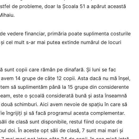
astfel de probleme, doar la Şcoala 51 a apărut această
Mihaiu.
de vedere financiar, primăria poate suplimenta costurile
și cel mult s-ar mai putea extinde numărul de locuri
sunt copii care rămân pe dinafară. Și luni se fac
t avem 14 grupe de câte 12 copii. Asta dacă nu mă înșel,
utem să suplimentăm până la 15 grupe din considerente
eam, este o școală considerată bună și asta înseamnă
n două schimburi. Aici avem nevoie de spațiu în care să
fie îngrijiți și să facă programul acesta complementar.
li de clasă sunt disponibile, restul fiind ocupate de
ul doi. În aceste opt săli de clasă, 7 sunt mai mari și
 7 mai mari pot intra câte 24 de copii, în cea mică intră