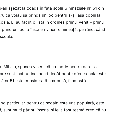
s-au așezat la coadă în fața școlii Gimnaziale nr. 51 din
ru că voiau să prindă un loc pentru a-și lăsa copiii la
lă. Ei au făcut o listă în ordinea primul venit – primul
că prind un loc la înscrieri vineri dimineață, pe rând, când
 școală.
u Mihaiu, spunea vineri, că un motiv pentru care s-a
care sunt mai puține locuri decât poate oferi școala este
ă nr 51 este considerată una bună, fiind astfel
 mod particular pentru că școala este una populară, este
 sunt mulți părinți înscriși și le-a fost teamă cred că nu