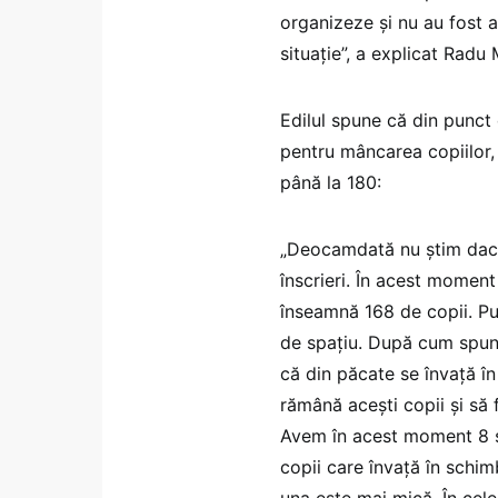
organizeze şi nu au fost 
situaţie”, a explicat Radu 
Edilul spune că din punct 
pentru mâncarea copiilor, 
până la 180:
„Deocamdată nu știm dacă 
înscrieri. În acest momen
înseamnă 168 de copii. P
de spațiu. După cum spun
că din păcate se învață î
rămână acești copii și să 
Avem în acest moment 8 să
copii care învață în schimb
una este mai mică. În cele