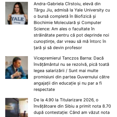
Andra-Gabriela Cîrstoiu, elevă din
Târgu Jiu, admisă la Yale University cu
o bursă completă în Biofizică și
Biochimie Moleculară și Computer
Science: Am ales o facultate în
străinătate pentru că pot deprinde noi
cunoștințe, dar vreau să mă întorc în
țară și să devin profesor
Vicepremierul Tanczos Barna: Dacă
învățământul nu se rezolvă, pică toată
legea salarizării / Sunt mai multe
promisiuni din partea Guvernului către
angajații din educație și nu par a fi
respectate
De la 4.90 la Titularizare 2026, o
învățătoare din Sibiu a primit nota 8.70
după contestație: Când am văzut nota