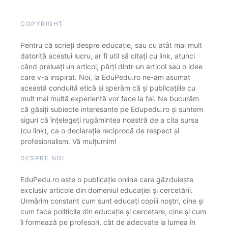
COPYRIGHT
Pentru că scrieți despre educație, sau cu atât mai mult
datorită acestui lucru, ar fi util să citați cu link, atunci
când preluați un articol, părți dintr-un articol sau o idee
care v-a inspirat. Noi, la EduPedu.ro ne-am asumat
această conduită etică și sperăm că și publicațiile cu
mult mai multă experiență vor face la fel. Ne bucurăm
că găsiți subiecte interesante pe Edupedu.ro și suntem
siguri că înțelegeți rugămintea noastră de a cita sursa
(cu link), ca o declarație reciprocă de respect și
profesionalism. Vă mulțumim!
DESPRE NOI
EduPedu.ro este o publicație online care găzduiește
exclusiv articole din domeniul educației și cercetării.
Urmărim constant cum sunt educați copiii noștri, cine și
cum face politicile din educație și cercetare, cine și cum
îi formează pe profesori, cât de adecvate la lumea în