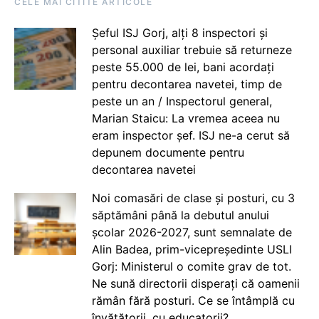
CELE MAI CITITE ARTICOLE
Șeful ISJ Gorj, alți 8 inspectori și
personal auxiliar trebuie să returneze
peste 55.000 de lei, bani acordați
pentru decontarea navetei, timp de
peste un an / Inspectorul general,
Marian Staicu: La vremea aceea nu
eram inspector șef. ISJ ne-a cerut să
depunem documente pentru
decontarea navetei
Noi comasări de clase și posturi, cu 3
săptămâni până la debutul anului
școlar 2026-2027, sunt semnalate de
Alin Badea, prim-vicepreședinte USLI
Gorj: Ministerul o comite grav de tot.
Ne sună directorii disperați că oamenii
rămân fără posturi. Ce se întâmplă cu
învățătorii, cu educatorii?