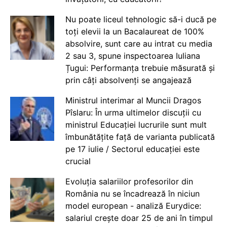
Nu poate liceul tehnologic să-i ducă pe
toți elevii la un Bacalaureat de 100%
absolvire, sunt care au intrat cu media
2 sau 3, spune inspectoarea Iuliana
Țugui: Performanța trebuie măsurată și
prin câți absolvenți se angajează
Ministrul interimar al Muncii Dragos
Pîslaru: În urma ultimelor discuții cu
ministrul Educației lucrurile sunt mult
îmbunătățite față de varianta publicată
pe 17 iulie / Sectorul educației este
crucial
Evoluția salariilor profesorilor din
România nu se încadrează în niciun
model european - analiză Eurydice:
salariul crește doar 25 de ani în timpul