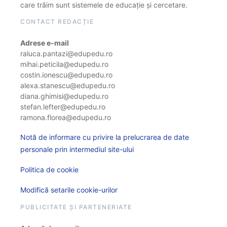
care trăim sunt sistemele de educație și cercetare.
CONTACT REDACȚIE
Adrese e-mail
raluca.pantazi@edupedu.ro
mihai.peticila@edupedu.ro
costin.ionescu@edupedu.ro
alexa.stanescu@edupedu.ro
diana.ghimisi@edupedu.ro
stefan.lefter@edupedu.ro
ramona.florea@edupedu.ro
Notă de informare cu privire la prelucrarea de date
personale prin intermediul site-ului
Politica de cookie
Modifică setarile cookie-urilor
PUBLICITATE ȘI PARTENERIATE