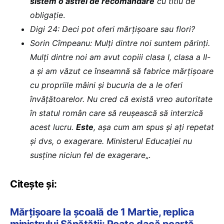
sistem o astfel de recomandare
cu titlu de
obligație
.
Digi 24: Deci pot oferi mărțișoare sau flori?
Sorin Cîmpeanu: Mulți dintre noi suntem părinți.
Mulți dintre noi am avut copiii clasa I, clasa a II-
a și am văzut ce înseamnă să fabrice mărțișoare
cu propriile mâini și bucuria de a le oferi
învățătoarelor. Nu cred că există vreo autoritate
în statul român care să reușească să interzică
acest lucru.
Este
, așa cum am spus și ați repetat
și dvs, o exagerare. Ministerul Educației nu
susține niciun fel de exagerare
„.
Citește și:
Mărțișoare la școală de 1 Martie, replica