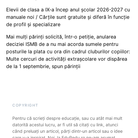
Elevii de clasa a IX-a încep anul școlar 2026-2027 cu
manuale noi / Cărțile sunt gratuite și diferă în funcție
de profil și specializare
Mai mulți părinți solicită, într-o petiție, anularea
deciziei ISMB de a nu mai acorda sumele pentru
posturile la plata cu ora din cadrul cluburilor copiilor:
Multe cercuri de activități extrașcolare vor dispărea
de la 1 septembrie, spun părinții
COPYRIGHT
Pentru că scrieți despre educație, sau cu atât mai mult
datorită acestui lucru, ar fi util să citați cu link, atunci
când preluați un articol, părți dintr-un articol sau o idee
care v-a inspirat. Noi, la EduPedu.ro ne-am asumat