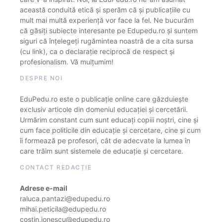
această conduită etică și sperăm că și publicațiile cu
mult mai multă experiență vor face la fel. Ne bucurăm
că găsiți subiecte interesante pe Edupedu.ro și suntem
siguri că înțelegeți rugămintea noastră de a cita sursa
(cu link), ca o declarație reciprocă de respect și
profesionalism. Vă mulțumim!
DESPRE NOI
EduPedu.ro este o publicație online care găzduiește
exclusiv articole din domeniul educației și cercetării.
Urmărim constant cum sunt educați copiii noștri, cine și
cum face politicile din educație și cercetare, cine și cum
îi formează pe profesori, cât de adecvate la lumea în
care trăim sunt sistemele de educație și cercetare.
CONTACT REDACȚIE
Adrese e-mail
raluca.pantazi@edupedu.ro
mihai.peticila@edupedu.ro
costin.ionescu@edupedu.ro