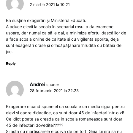
2 martie 2021 la 10:21
Ba susține exagerări și Ministerul Educati.
A aduce elevii la scoala în scenariul rosu, a da examene
usoare, dar numai ca să le dai, a minimiza efortul dascălilor de
a face scoala online de calitate și cu vigilenta sporita, deja
sunt exagerări crase și o încăpățânare înrudita cu bătaia de
joc.
Reply
Andrei
spune:
28 februarie 2021 la 22:23
Exagerare e cand spune el ca scoala e un mediu sigur pentru
elevi si cadre didactice, ca sunt doar 45 de infectari intr-o zi!
Ce idiot poate sa creada ca in scoala romaneasca sunt doar
45 de infectari dovedite?????
Si asta cu martisoarele e coliva de pe tort! Grija lui era sa nu