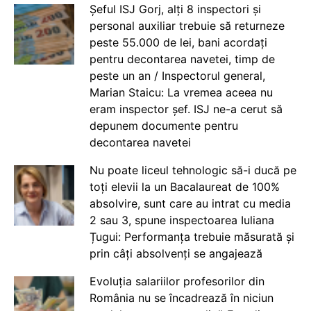
Șeful ISJ Gorj, alți 8 inspectori și
personal auxiliar trebuie să returneze
peste 55.000 de lei, bani acordați
pentru decontarea navetei, timp de
peste un an / Inspectorul general,
Marian Staicu: La vremea aceea nu
eram inspector șef. ISJ ne-a cerut să
depunem documente pentru
decontarea navetei
Nu poate liceul tehnologic să-i ducă pe
toți elevii la un Bacalaureat de 100%
absolvire, sunt care au intrat cu media
2 sau 3, spune inspectoarea Iuliana
Țugui: Performanța trebuie măsurată și
prin câți absolvenți se angajează
Evoluția salariilor profesorilor din
România nu se încadrează în niciun