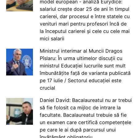
model european - analiză Eurydice:
salariul crește doar 25 de ani în timpul
carierei, dar procesul e între statele cu
venituri mari pentru profesori încă de
la începutul carierei și cele cu cele mai
mici salarii
Ministrul interimar al Muncii Dragos
Pîslaru: În urma ultimelor discuții cu
ministrul Educației lucrurile sunt mult
îmbunătățite față de varianta publicată
pe 17 iulie / Sectorul educației este
crucial
Daniel David: Bacalaureatul nu ar trebui
să fie folosit ca mijloc de intrare la
facultate. Bacalaureatul trebuie să fie
un examen care certifică competențele
pe care le ai după parcursul unui
învățământ obligatoriu