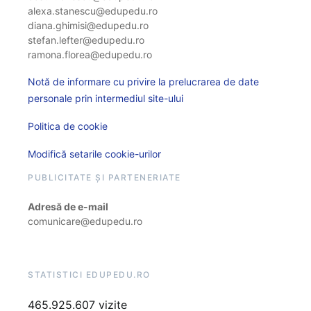
alexa.stanescu@edupedu.ro
diana.ghimisi@edupedu.ro
stefan.lefter@edupedu.ro
ramona.florea@edupedu.ro
Notă de informare cu privire la prelucrarea de date
personale prin intermediul site-ului
Politica de cookie
Modifică setarile cookie-urilor
PUBLICITATE ȘI PARTENERIATE
Adresă de e-mail
comunicare@edupedu.ro
STATISTICI EDUPEDU.RO
465.925.607 vizite