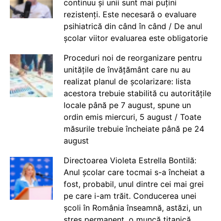
continuu și unii sunt mai puțini
rezistenți. Este necesară o evaluare
psihiatrică din când în când / De anul
școlar viitor evaluarea este obligatorie
Proceduri noi de reorganizare pentru
unitățile de învățământ care nu au
realizat planul de școlarizare: lista
acestora trebuie stabilită cu autoritățile
locale până pe 7 august, spune un
ordin emis miercuri, 5 august / Toate
măsurile trebuie încheiate până pe 24
august
Directoarea Violeta Estrella Bontilă:
Anul școlar care tocmai s-a încheiat a
fost, probabil, unul dintre cei mai grei
pe care i-am trăit. Conducerea unei
școli în România înseamnă, astăzi, un
stres permanent, o muncă titanică