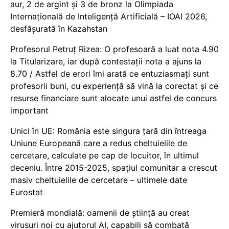
aur, 2 de argint și 3 de bronz la Olimpiada
Internațională de Inteligență Artificială – IOAI 2026,
desfășurată în Kazahstan
Profesorul Petruț Rizea: O profesoară a luat nota 4.90
la Titularizare, iar după contestații nota a ajuns la
8.70 / Astfel de erori îmi arată ce entuziasmați sunt
profesorii buni, cu experiență să vină la corectat și ce
resurse financiare sunt alocate unui astfel de concurs
important
Unici în UE: România este singura țară din întreaga
Uniune Europeană care a redus cheltuielile de
cercetare, calculate pe cap de locuitor, în ultimul
deceniu. Între 2015-2025, spațiul comunitar a crescut
masiv cheltuielile de cercetare – ultimele date
Eurostat
Premieră mondială: oamenii de știință au creat
virusuri noi cu ajutorul AI, capabili să combată