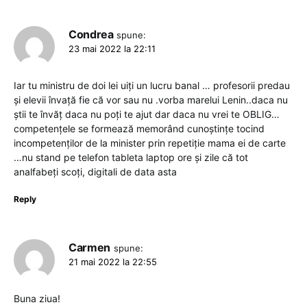
Condrea
spune:
23 mai 2022 la 22:11
Iar tu ministru de doi lei uiți un lucru banal … profesorii predau
și elevii învață fie că vor sau nu .vorba marelui Lenin..daca nu
știi te învăț daca nu poți te ajut dar daca nu vrei te OBLIG…
competențele se formează memorând cunoștințe tocind
incompetenților de la minister prin repetiție mama ei de carte
…nu stand pe telefon tableta laptop ore și zile că tot
analfabeți scoți, digitali de data asta
Reply
Carmen
spune:
21 mai 2022 la 22:55
Buna ziua!