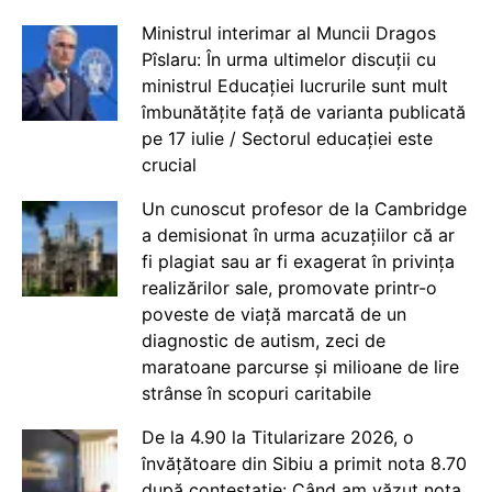
Ministrul interimar al Muncii Dragos
Pîslaru: În urma ultimelor discuții cu
ministrul Educației lucrurile sunt mult
îmbunătățite față de varianta publicată
pe 17 iulie / Sectorul educației este
crucial
Un cunoscut profesor de la Cambridge
a demisionat în urma acuzațiilor că ar
fi plagiat sau ar fi exagerat în privința
realizărilor sale, promovate printr-o
poveste de viață marcată de un
diagnostic de autism, zeci de
maratoane parcurse și milioane de lire
strânse în scopuri caritabile
De la 4.90 la Titularizare 2026, o
învățătoare din Sibiu a primit nota 8.70
după contestație: Când am văzut nota