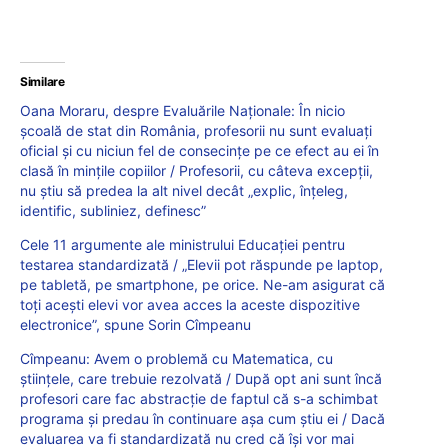
Similare
Oana Moraru, despre Evaluările Naționale: În nicio
școală de stat din România, profesorii nu sunt evaluați
oficial și cu niciun fel de consecințe pe ce efect au ei în
clasă în mințile copiilor / Profesorii, cu câteva excepții,
nu știu să predea la alt nivel decât „explic, înțeleg,
identific, subliniez, definesc”
Cele 11 argumente ale ministrului Educației pentru
testarea standardizată / „Elevii pot răspunde pe laptop,
pe tabletă, pe smartphone, pe orice. Ne-am asigurat că
toți acești elevi vor avea acces la aceste dispozitive
electronice”, spune Sorin Cîmpeanu
Cîmpeanu: Avem o problemă cu Matematica, cu
științele, care trebuie rezolvată / După opt ani sunt încă
profesori care fac abstracție de faptul că s-a schimbat
programa și predau în continuare așa cum știu ei / Dacă
evaluarea va fi standardizată nu cred că își vor mai