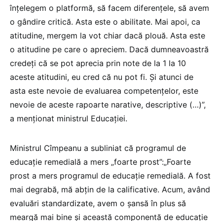
înțelegem o platformă, să facem diferențele, să avem
o gândire critică. Asta este o abilitate. Mai apoi, ca
atitudine, mergem la vot chiar dacă plouă. Asta este
o atitudine pe care o apreciem. Dacă dumneavoastră
credeți că se pot aprecia prin note de la 1 la 10
aceste atitudini, eu cred că nu pot fi. Și atunci de
asta este nevoie de evaluarea competențelor, este
nevoie de aceste rapoarte narative, descriptive (…)”,
a menționat ministrul Educației.
Ministrul Cîmpeanu a subliniat că programul de
educație remedială a mers „foarte prost”:„Foarte
prost a mers programul de educație remedială. A fost
mai degrabă, mă abțin de la calificative. Acum, având
evaluări standardizate, avem o șansă în plus să
meargă mai bine și această componentă de educație