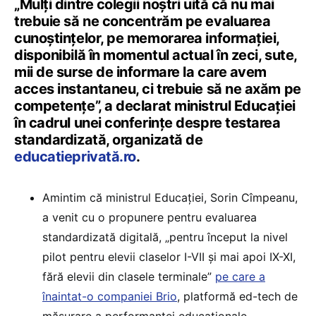
„Mulți dintre colegii noștri uită că nu mai
trebuie să ne concentrăm pe evaluarea
cunoștințelor, pe memorarea informației,
disponibilă în momentul actual în zeci, sute,
mii de surse de informare la care avem
acces instantaneu, ci trebuie să ne axăm pe
competențe”, a declarat ministrul Educației
în cadrul unei conferințe despre testarea
standardizată, organizată de
educatieprivată.ro
.
Amintim că ministrul Educației, Sorin Cîmpeanu,
a venit cu o propunere pentru evaluarea
standardizată digitală, „pentru început la nivel
pilot pentru elevii claselor I-VII și mai apoi IX-XI,
fără elevii din clasele terminale”
pe care a
înaintat-o companiei Brio
, platformă ed-tech de
măsurare a performanței educaționale.