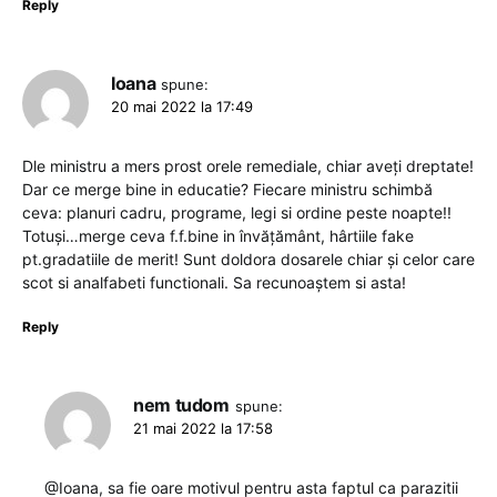
Reply
Ioana
spune:
20 mai 2022 la 17:49
Dle ministru a mers prost orele remediale, chiar aveți dreptate!
Dar ce merge bine in educatie? Fiecare ministru schimbă
ceva: planuri cadru, programe, legi si ordine peste noapte!!
Totuși…merge ceva f.f.bine in învățământ, hârtiile fake
pt.gradatiile de merit! Sunt doldora dosarele chiar și celor care
scot si analfabeti functionali. Sa recunoaștem si asta!
Reply
nem tudom
spune:
21 mai 2022 la 17:58
@Ioana, sa fie oare motivul pentru asta faptul ca parazitii