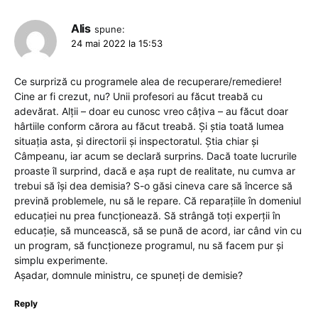
Alis
spune:
24 mai 2022 la 15:53
Ce surpriză cu programele alea de recuperare/remediere!
Cine ar fi crezut, nu? Unii profesori au făcut treabă cu
adevărat. Alții – doar eu cunosc vreo câțiva – au făcut doar
hârtiile conform cărora au făcut treabă. Și știa toată lumea
situația asta, și directorii și inspectoratul. Știa chiar și
Câmpeanu, iar acum se declară surprins. Dacă toate lucrurile
proaste îl surprind, dacă e așa rupt de realitate, nu cumva ar
trebui să își dea demisia? S-o găsi cineva care să încerce să
prevină problemele, nu să le repare. Că reparațiile în domeniul
educației nu prea funcționează. Să strângă toți experții în
educație, să muncească, să se pună de acord, iar când vin cu
un program, să funcționeze programul, nu să facem pur și
simplu experimente.
Așadar, domnule ministru, ce spuneți de demisie?
Reply