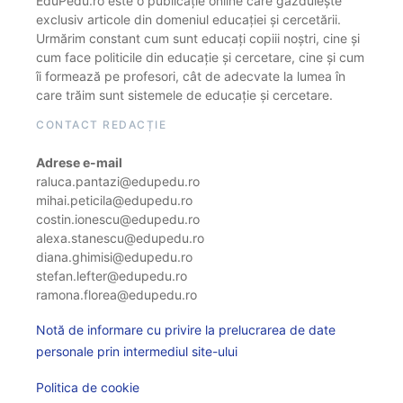
EduPedu.ro este o publicație online care găzduiește
exclusiv articole din domeniul educației și cercetării.
Urmărim constant cum sunt educați copiii noștri, cine și
cum face politicile din educație și cercetare, cine și cum
îi formează pe profesori, cât de adecvate la lumea în
care trăim sunt sistemele de educație și cercetare.
CONTACT REDACȚIE
Adrese e-mail
raluca.pantazi@edupedu.ro
mihai.peticila@edupedu.ro
costin.ionescu@edupedu.ro
alexa.stanescu@edupedu.ro
diana.ghimisi@edupedu.ro
stefan.lefter@edupedu.ro
ramona.florea@edupedu.ro
Notă de informare cu privire la prelucrarea de date
personale prin intermediul site-ului
Politica de cookie