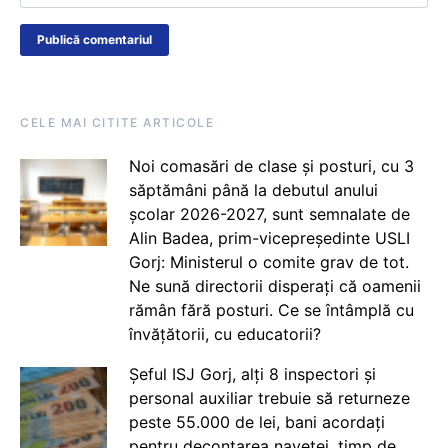
CELE MAI CITITE ARTICOLE
Noi comasări de clase și posturi, cu 3
săptămâni până la debutul anului
școlar 2026-2027, sunt semnalate de
Alin Badea, prim-vicepreședinte USLI
Gorj: Ministerul o comite grav de tot.
Ne sună directorii disperați că oamenii
rămân fără posturi. Ce se întâmplă cu
învățătorii, cu educatorii?
Șeful ISJ Gorj, alți 8 inspectori și
personal auxiliar trebuie să returneze
peste 55.000 de lei, bani acordați
pentru decontarea navetei, timp de