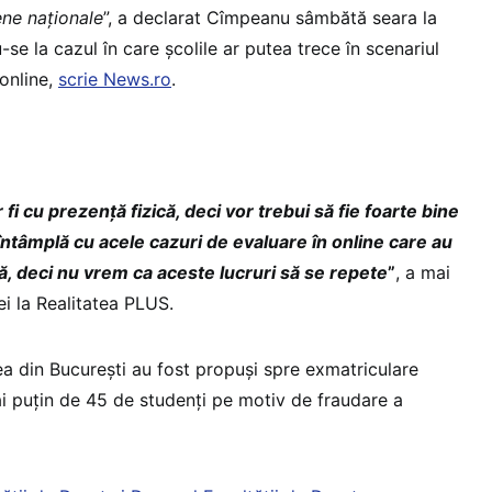
ne naţionale
”, a declarat Cîmpeanu sâmbătă seara la
-se la cazul în care școlile ar putea trece în scenariul
 online,
scrie News.ro
.
i cu prezenţă fizică, deci vor trebui să fie foarte bine
 întâmplă cu acele cazuri de evaluare în online care au
dă, deci nu vrem ca aceste lucruri să se repete
”
, a mai
ei la Realitatea PLUS.
ea din București au fost propuși spre exmatriculare
 puțin de 45 de studenți pe motiv de fraudare a