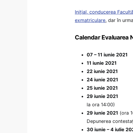
Inițial, conducerea Facult
exmatriculare
, dar în urma
Calendar Evaluarea 
07 – 11 iunie 2021
Î
11 iunie 2021
Închei
22 iunie 2021
24 iunie 2021 M
25 iunie 2021
Limba
29 iunie 2021
la ora 14:00)
29 iunie 2021
(ora 1
Depunerea contestați
30 iunie – 4 iulie 20