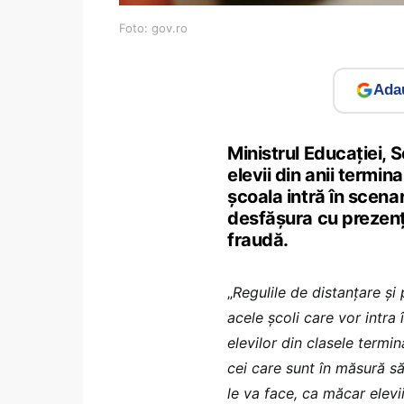
Foto: gov.ro
Adau
Ministrul Educaţiei,
elevii din anii termina
şcoala intră în scena
desfășura cu prezență
fraudă.
„
Regulile de distanţare şi
acele şcoli care vor intra
elevilor din clasele termin
cei care sunt în măsură s
le va face, ca măcar elevii