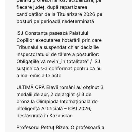
pentru profesori a fost actualizată, pe
fiecare județ, după repartizarea
candidaților de la Titularizare 2026 pe
posturi pe perioadă nedeterminată
ISJ Constanța pasează Palatului
Copiilor executarea hotărârii prin care
Tribunalul a suspendat chiar deciziile
Inspectoratului de tăiere a posturilor:
Obligațiile vă revin „în totalitate” / ISJ
susține că s-a conformat pentru că nu
a mai emis alte acte
ULTIMĂ ORĂ Elevii români au obținut 3
medalii de aur, 2 de argint și 3 de
bronz la Olimpiada Internațională de
Inteligență Artificială – IOAI 2026,
desfășurată în Kazahstan
Profesorul Petruț Rizea: O profesoară a