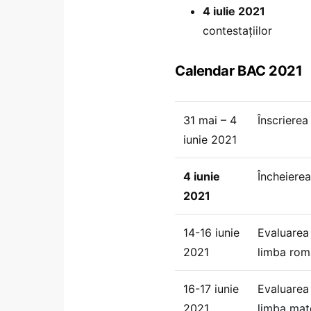
4 iulie 2021
Afișar
contestațiilor
Calendar BAC 2021
31 mai – 4
Înscrierea
iunie 2021
4 iunie
Încheierea
2021
14-16 iunie
Evaluarea
2021
limba rom
16-17 iunie
Evaluarea
2021
limba mat