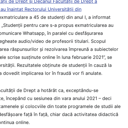
tății de Drept și Decanul Facultății de Drept a
 au înaintat Rectorului Universității din
matriculare a 45 de studenți din anul I, a informat
. „Studenții pentru care s-a propus exmatricularea au
omunicare Whatsapp, în paralel cu desfășurarea
gheate audio/video de profesorii titulari. Scopul
icarea răspunsurilor și rezolvarea împreună a subiectelor
le scrise susținute online în luna februarie 2021”, se
sității. Rezultatele obținute de studenții în cauză la
dovedit implicarea lor în fraudă vor fi anulate.
cultății de Drept a hotărât ca, exceptându-se
e, începând cu sesiunea din vara anului 2021 – deci
examenele și colocviile din toate programele de studii ale
desfășoare față în față, chiar dacă activitatea didactică
ontinua online.