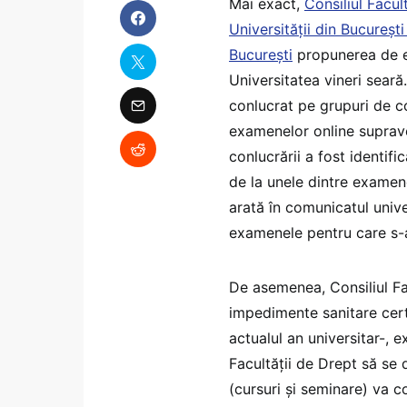
Mai exact,
Consiliul Facul
Universității din București
București
propunerea de ex
Universitatea vineri seară
conlucrat pe grupuri de c
examenelor online suprave
conlucrării a fost identif
de la unele dintre examene
arată în comunicatul univer
examenele pentru care s-a 
De asemenea, Consiliul Fa
impedimente sanitare cert
actualul an universitar-, 
Facultății de Drept să se 
(cursuri și seminare) va c