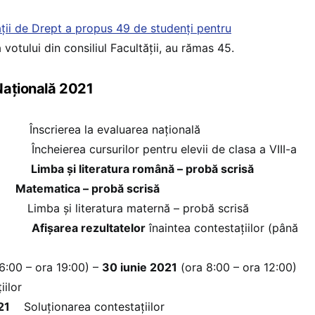
ății de Drept a propus 49 de studenți pentru
 votului din consiliul Facultății, au rămas 45.
Națională 2021
nscrierea la evaluarea națională
erea cursurilor pentru elevii de clasa a VIII-a
Limba și literatura română – probă scrisă
atematica – probă scrisă
 și literatura maternă – probă scrisă
Afișarea rezultatelor
înaintea contestațiilor (până
6:00 – ora 19:00) –
30 iunie 2021
(ora 8:00 – ora 12:00)
ilor
21
Soluționarea contestațiilor