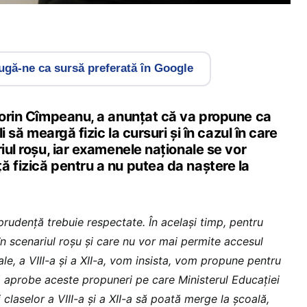
gă-ne ca sursă preferată în Google
 Sorin Cîmpeanu, a anunțat că va propune ca
li să meargă fizic la cursuri şi în cazul în care
riul roşu, iar examenele naționale se vor
 fizică pentru a nu putea da naştere la
 prudenţă trebuie respectate. În acelaşi timp, pentru
 în scenariul roşu şi care nu vor mai permite accesul
ale, a VIII-a şi a XII-a, vom insista, vom propune pentru
ă aprobe aceste propuneri pe care Ministerul Educaţiei
 claselor a VIII-a şi a XII-a să poată merge la şcoală,