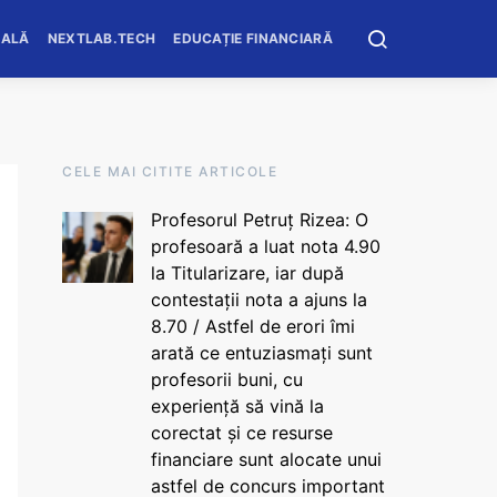
OALĂ
NEXTLAB.TECH
EDUCAȚIE FINANCIARĂ
CELE MAI CITITE ARTICOLE
Profesorul Petruț Rizea: O
profesoară a luat nota 4.90
la Titularizare, iar după
contestații nota a ajuns la
8.70 / Astfel de erori îmi
arată ce entuziasmați sunt
profesorii buni, cu
experiență să vină la
corectat și ce resurse
financiare sunt alocate unui
astfel de concurs important