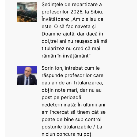
Ședințele de repartizare a
profesorilor 2026, la Sibiu.
Învățătoare: „Am zis iau ce
este. O să fac naveta și
Doamne-ajută, dar dacă în
doi,trei ani nu reușesc să mă
titularizez nu cred că mai
rămân în învățământ”
Sorin Ion, întrebat cum le
răspunde profesorilor care
dau an de an Titularizarea,
obțin note mari, dar nu au
post pe perioadă
nedeterminată: În ultimii ani
am încercat să ținem cât se
poate de bine sub control
posturile titularizabile / La
niciun concurs nu poți