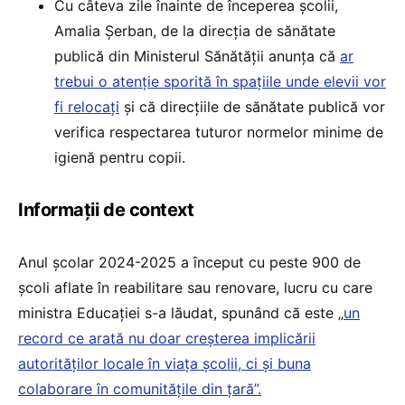
Cu câteva zile înainte de începerea școlii,
Amalia Șerban, de la direcția de sănătate
publică din Ministerul Sănătății anunța că
ar
trebui o atenție sporită în spațiile unde elevii vor
fi relocați
și că direcțiile de sănătate publică vor
verifica respectarea tuturor normelor minime de
igienă pentru copii.
Informații de context
Anul școlar 2024-2025 a început cu peste 900 de
școli aflate în reabilitare sau renovare, lucru cu care
ministra Educației s-a lăudat, spunând că este „
un
record ce arată nu doar creșterea implicării
autorităților locale în viața școlii, ci și buna
colaborare în comunitățile din țară”.