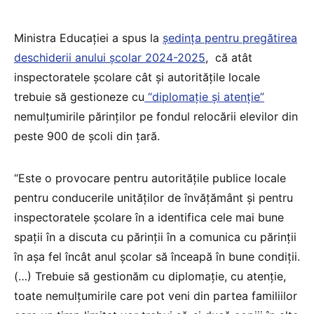
Ministra Educației a spus la
ședința pentru pregătirea
deschiderii anului școlar 2024-2025
, că atât
inspectoratele școlare cât și autoritățile locale
trebuie să gestioneze cu
“diplomație și atenție”
nemulțumirile părinților pe fondul relocării elevilor din
peste 900 de școli din țară.
“Este o provocare pentru autoritățile publice locale
pentru conducerile unităților de învățământ și pentru
inspectoratele școlare în a identifica cele mai bune
spații în a discuta cu părinții în a comunica cu părinții
în așa fel încât anul școlar să înceapă în bune condiții.
(…) Trebuie să gestionăm cu diplomație, cu atenție,
toate nemulțumirile care pot veni din partea familiilor