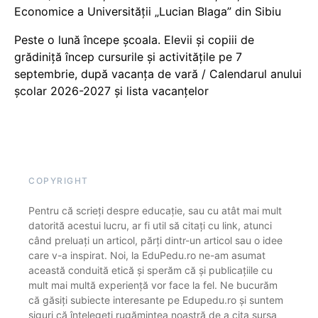
Economice a Universității „Lucian Blaga” din Sibiu
Peste o lună începe școala. Elevii și copiii de
grădiniță încep cursurile și activitățile pe 7
septembrie, după vacanța de vară / Calendarul anului
școlar 2026-2027 și lista vacanțelor
COPYRIGHT
Pentru că scrieți despre educație, sau cu atât mai mult
datorită acestui lucru, ar fi util să citați cu link, atunci
când preluați un articol, părți dintr-un articol sau o idee
care v-a inspirat. Noi, la EduPedu.ro ne-am asumat
această conduită etică și sperăm că și publicațiile cu
mult mai multă experiență vor face la fel. Ne bucurăm
că găsiți subiecte interesante pe Edupedu.ro și suntem
siguri că înțelegeți rugămintea noastră de a cita sursa