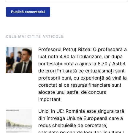
CELE MAI CITITE ARTICOLE
Profesorul Petruț Rizea: O profesoară a
luat nota 4.90 la Titularizare, iar după
contestații nota a ajuns la 8.70 / Astfel
de erori îmi arată ce entuziasmați sunt
profesorii buni, cu experiență să vină la
corectat și ce resurse financiare sunt
alocate unui astfel de concurs
important
Unici în UE: România este singura țară
din întreaga Uniune Europeană care a
redus cheltuielile de cercetare,
calculate pe cap de locuitor, în ultimul