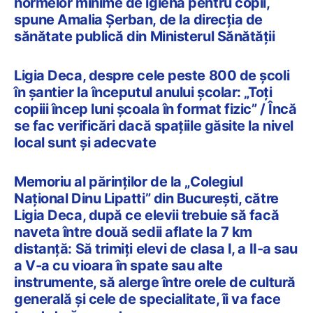
normelor minime de igienă pentru copii,
spune Amalia Șerban, de la direcția de
sănătate publică din Ministerul Sănătății
Ligia Deca, despre cele peste 800 de școli
în șantier la începutul anului școlar: „Toți
copiii încep luni școala în format fizic” / Încă
se fac verificări dacă spațiile găsite la nivel
local sunt și adecvate
Memoriu al părinților de la „Colegiul
Național Dinu Lipatti” din București, către
Ligia Deca, după ce elevii trebuie să facă
naveta între două sedii aflate la 7 km
distanță: Să trimiți elevi de clasa I, a II-a sau
a V-a cu vioara în spate sau alte
instrumente, să alerge între orele de cultură
generală și cele de specialitate, îi va face