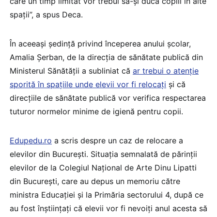
care un timp limitat vor trebui să-și ducă copiii în alte
spații”, a spus Deca.
În aceeași ședință privind începerea anului școlar,
Amalia Șerban, de la direcția de sănătate publică din
Ministerul Sănătății a subliniat că
ar trebui o atenție
sporită în spațiile unde elevii vor fi relocați
și că
direcțiile de sănătate publică vor verifica respectarea
tuturor normelor minime de igienă pentru copii.
Edupedu.ro
a scris despre un caz de relocare a
elevilor din București. Situația semnalată de părinții
elevilor de la Colegiul Național de Arte Dinu Lipatti
din București, care au depus un memoriu către
ministra Educației și la Primăria sectorului 4, după ce
au fost înștiințați că elevii vor fi nevoiți anul acesta să