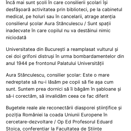
Încă mai sunt școli în care consilierii școlari își
desfășoară activitatea prin biblioteci, pe la cabinetul
medical, pe holuri sau în cancelarii, atrage atenția
consilierul școlar Aura Stănculescu / Sunt spații
inadecvate în care copilul nu va destăinui nimic
niciodată
Universitatea din București a reamplasat vulturul și
cei doi grifoni distruși în urma bombardamentelor din
anul 1944 pe frontonul Palatului Universității
Aura Stănculescu, consilier școlar: Este o mare
nedreptate să nu-i lăsăm pe copii să fie așa cum
sunt. Suntem prea dornici să îi băgăm în șabloane și
să-i corectăm, să invalidăm ceea ce fac diferit
Bugetele reale ale reconectării diasporei științifice și
poziția României la coada Uniunii Europene în
cercetare-dezvoltare / Op Ed Profesorul Eduard
Stoica, conferențiar la Facultatea de Științe