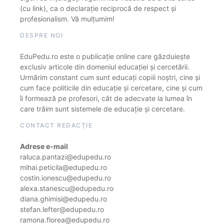
(cu link), ca o declarație reciprocă de respect și
profesionalism. Vă mulțumim!
DESPRE NOI
EduPedu.ro este o publicație online care găzduiește
exclusiv articole din domeniul educației și cercetării.
Urmărim constant cum sunt educați copiii noștri, cine și
cum face politicile din educație și cercetare, cine și cum
îi formează pe profesori, cât de adecvate la lumea în
care trăim sunt sistemele de educație și cercetare.
CONTACT REDACȚIE
Adrese e-mail
raluca.pantazi@edupedu.ro
mihai.peticila@edupedu.ro
costin.ionescu@edupedu.ro
alexa.stanescu@edupedu.ro
diana.ghimisi@edupedu.ro
stefan.lefter@edupedu.ro
ramona.florea@edupedu.ro