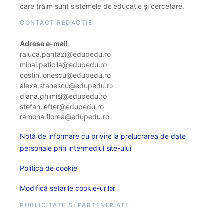
care trăim sunt sistemele de educație și cercetare.
CONTACT REDACȚIE
Adrese e-mail
raluca.pantazi@edupedu.ro
mihai.peticila@edupedu.ro
costin.ionescu@edupedu.ro
alexa.stanescu@edupedu.ro
diana.ghimisi@edupedu.ro
stefan.lefter@edupedu.ro
ramona.florea@edupedu.ro
Notă de informare cu privire la prelucrarea de date
personale prin intermediul site-ului
Politica de cookie
Modifică setarile cookie-urilor
PUBLICITATE ȘI PARTENERIATE