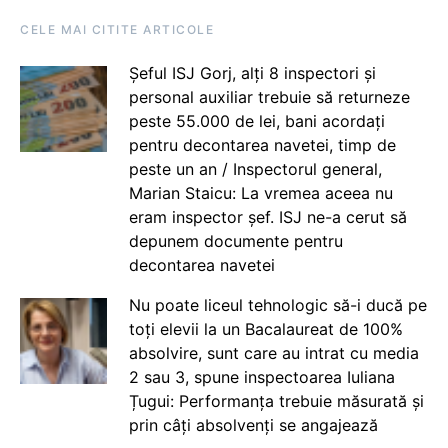
CELE MAI CITITE ARTICOLE
Șeful ISJ Gorj, alți 8 inspectori și
personal auxiliar trebuie să returneze
peste 55.000 de lei, bani acordați
pentru decontarea navetei, timp de
peste un an / Inspectorul general,
Marian Staicu: La vremea aceea nu
eram inspector șef. ISJ ne-a cerut să
depunem documente pentru
decontarea navetei
Nu poate liceul tehnologic să-i ducă pe
toți elevii la un Bacalaureat de 100%
absolvire, sunt care au intrat cu media
2 sau 3, spune inspectoarea Iuliana
Țugui: Performanța trebuie măsurată și
prin câți absolvenți se angajează