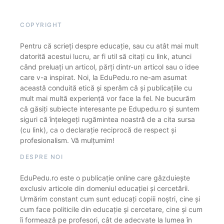
COPYRIGHT
Pentru că scrieți despre educație, sau cu atât mai mult
datorită acestui lucru, ar fi util să citați cu link, atunci
când preluați un articol, părți dintr-un articol sau o idee
care v-a inspirat. Noi, la EduPedu.ro ne-am asumat
această conduită etică și sperăm că și publicațiile cu
mult mai multă experiență vor face la fel. Ne bucurăm
că găsiți subiecte interesante pe Edupedu.ro și suntem
siguri că înțelegeți rugămintea noastră de a cita sursa
(cu link), ca o declarație reciprocă de respect și
profesionalism. Vă mulțumim!
DESPRE NOI
EduPedu.ro este o publicație online care găzduiește
exclusiv articole din domeniul educației și cercetării.
Urmărim constant cum sunt educați copiii noștri, cine și
cum face politicile din educație și cercetare, cine și cum
îi formează pe profesori, cât de adecvate la lumea în