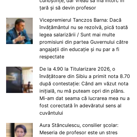
cunoștințe, dar vreau să mă întorc în
țară și să devin profesor
Vicepremierul Tanczos Barna: Dacă
învățământul nu se rezolvă, pică toată
legea salarizării / Sunt mai multe
promisiuni din partea Guvernului către
angajații din educație și nu par a fi
respectate
De la 4.90 la Titularizare 2026, o
învățătoare din Sibiu a primit nota 8.70
după contestație: Când am văzut nota
inițială, nu mă puteam opri din plâns.
Mi-am dat seama că lucrarea mea nu a
fost corectată în adevăratul sens al
cuvântului
Aura Stănculescu, consilier școlar:
Meseria de profesor este un stres