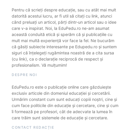
Pentru că scrieți despre educație, sau cu atât mai mult
datorită acestui lucru, ar fi util să citați cu link, atunci
când preluați un articol, părți dintr-un articol sau o idee
care v-a inspirat. Noi, la EduPedu.ro ne-am asumat
această conduită etică și sperăm că și publicațiile cu
mult mai multă experiență vor face la fel. Ne bucurăm
că găsiți subiecte interesante pe Edupedu.ro și suntem
siguri că înțelegeți rugămintea noastră de a cita sursa
(cu link), ca o declarație reciprocă de respect și
profesionalism. Vă mulțumim!
DESPRE NOI
EduPedu.ro este o publicație online care găzduiește
exclusiv articole din domeniul educației și cercetării.
Urmărim constant cum sunt educați copiii noștri, cine și
cum face politicile din educație și cercetare, cine și cum
îi formează pe profesori, cât de adecvate la lumea în
care trăim sunt sistemele de educație și cercetare.
CONTACT REDACȚIE