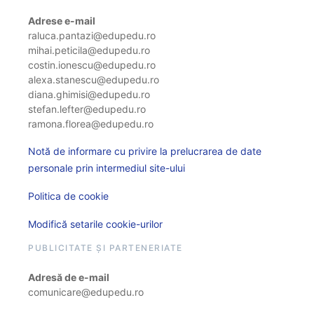
Adrese e-mail
raluca.pantazi@edupedu.ro
mihai.peticila@edupedu.ro
costin.ionescu@edupedu.ro
alexa.stanescu@edupedu.ro
diana.ghimisi@edupedu.ro
stefan.lefter@edupedu.ro
ramona.florea@edupedu.ro
Notă de informare cu privire la prelucrarea de date
personale prin intermediul site-ului
Politica de cookie
Modifică setarile cookie-urilor
PUBLICITATE ȘI PARTENERIATE
Adresă de e-mail
comunicare@edupedu.ro