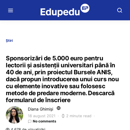
Știri
Sponsorizări de 5.000 euro pentru
lectorii și asistenții universitari până în
40 de ani, prin proiectul Bursele ANIS,
dacă propun introducerea unui curs nou
cu elemente inovative sau folosesc
metode de predare moderne. Descarcă
formularul de înscriere
Diana Ghimiși
18 august 2021
2 minute read
No comments
4.678 de vizualizări