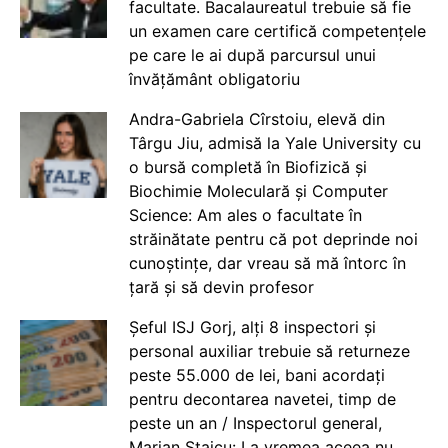
facultate. Bacalaureatul trebuie să fie
un examen care certifică competențele
pe care le ai după parcursul unui
învățământ obligatoriu
Andra-Gabriela Cîrstoiu, elevă din
Târgu Jiu, admisă la Yale University cu
o bursă completă în Biofizică și
Biochimie Moleculară și Computer
Science: Am ales o facultate în
străinătate pentru că pot deprinde noi
cunoștințe, dar vreau să mă întorc în
țară și să devin profesor
Șeful ISJ Gorj, alți 8 inspectori și
personal auxiliar trebuie să returneze
peste 55.000 de lei, bani acordați
pentru decontarea navetei, timp de
peste un an / Inspectorul general,
Marian Staicu: La vremea aceea nu