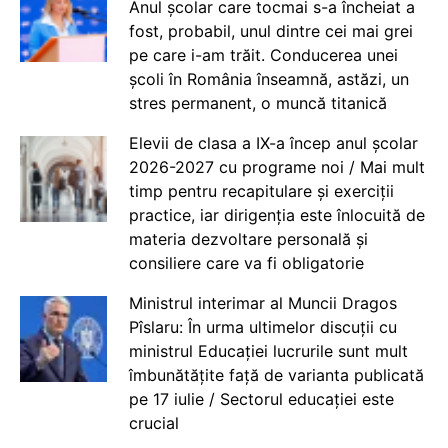
Anul școlar care tocmai s-a încheiat a
fost, probabil, unul dintre cei mai grei
pe care i-am trăit. Conducerea unei
școli în România înseamnă, astăzi, un
stres permanent, o muncă titanică
Elevii de clasa a IX-a încep anul școlar
2026-2027 cu programe noi / Mai mult
timp pentru recapitulare și exerciții
practice, iar dirigenția este înlocuită de
materia dezvoltare personală și
consiliere care va fi obligatorie
Ministrul interimar al Muncii Dragos
Pîslaru: În urma ultimelor discuții cu
ministrul Educației lucrurile sunt mult
îmbunătățite față de varianta publicată
pe 17 iulie / Sectorul educației este
crucial