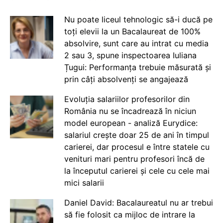
Nu poate liceul tehnologic să-i ducă pe
toți elevii la un Bacalaureat de 100%
absolvire, sunt care au intrat cu media
2 sau 3, spune inspectoarea Iuliana
Țugui: Performanța trebuie măsurată și
prin câți absolvenți se angajează
Evoluția salariilor profesorilor din
România nu se încadrează în niciun
model european - analiză Eurydice:
salariul crește doar 25 de ani în timpul
carierei, dar procesul e între statele cu
venituri mari pentru profesori încă de
la începutul carierei și cele cu cele mai
mici salarii
Daniel David: Bacalaureatul nu ar trebui
să fie folosit ca mijloc de intrare la