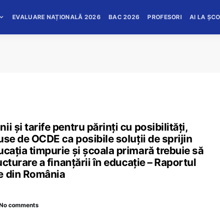
EVALUARE NAȚIONALĂ 2026
BAC 2026
PROFESORI
AI LA ȘC
 și tarife pentru părinți cu posibilități,
puse de OCDE ca posibile soluții de sprijin
ucația timpurie și școala primară trebuie să
ucturare a finanțării în educație – Raportul
e din România
No comments