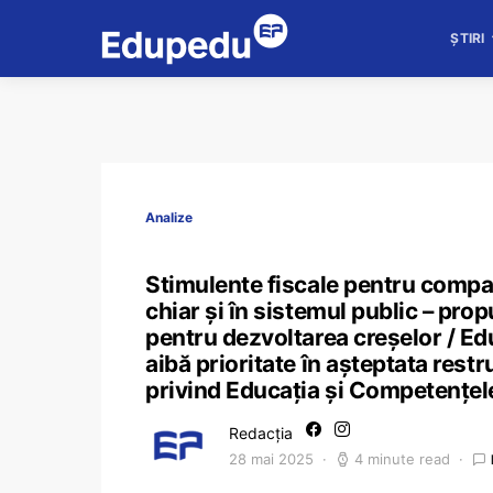
ȘTIRI
Analize
Stimulente fiscale pentru companii
chiar și în sistemul public – pro
pentru dezvoltarea creșelor / Ed
aibă prioritate în așteptata restr
privind Educația și Competențel
Redacția
28 mai 2025
4 minute read