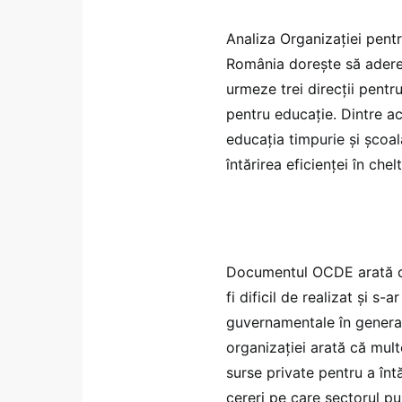
Analiza Organizației pen
România dorește să adere,
urmeze trei direcții pentr
pentru educație. Dintre ac
educația timpurie și școal
întărirea eficienței în chel
Documentul OCDE arată că 
fi dificil de realizat și s-
guvernamentale în general
organizației arată că mul
surse private pentru a întă
cereri pe care sectorul p