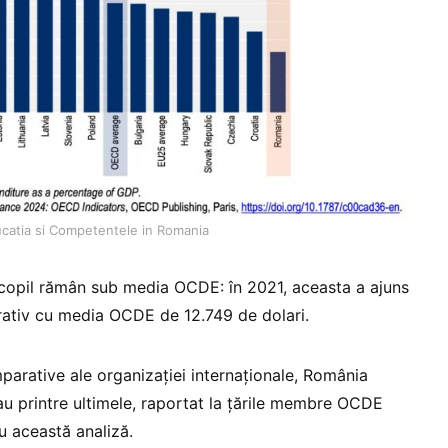
catia si Competentele in Romania
r copil rămân sub media OCDE: în 2021, aceasta a ajuns
arativ cu media OCDE de 12.749 de dolari.
parative ale organizației internaționale, România
au printre ultimele, raportat la țările membre OCDE
u această analiză.