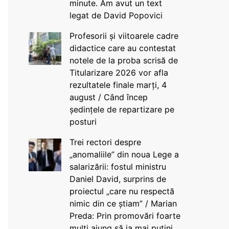
minute. Am avut un text
legat de David Popovici
Profesorii și viitoarele cadre
didactice care au contestat
notele de la proba scrisă de
Titularizare 2026 vor afla
rezultatele finale marți, 4
august / Când încep
ședințele de repartizare pe
posturi
Trei rectori despre
„anomaliile” din noua Lege a
salarizării: fostul ministru
Daniel David, surprins de
proiectul „care nu respectă
nimic din ce știam” / Marian
Preda: Prin promovări foarte
mulți ajung să ia mai puțini