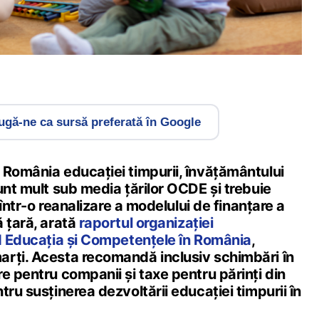
gă-ne ca sursă preferată în Google
 România educației timpurii, învățământului
unt mult sub media țărilor OCDE și trebuie
, într-o reanalizare a modelului de finanțare a
 țară, arată
raportul organizației
nd Educația și Competențele în România
,
rți. Acesta recomandă inclusiv schimbări în
e pentru companii și taxe pentru părinți din
tru susținerea dezvoltării educației timpurii în