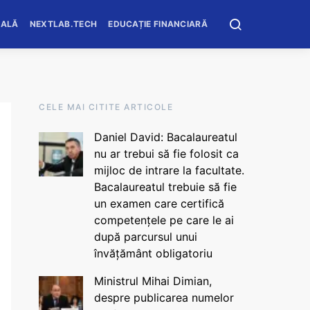
OALĂ
NEXTLAB.TECH
EDUCAȚIE FINANCIARĂ
CELE MAI CITITE ARTICOLE
Daniel David: Bacalaureatul
nu ar trebui să fie folosit ca
mijloc de intrare la facultate.
Bacalaureatul trebuie să fie
un examen care certifică
competențele pe care le ai
după parcursul unui
învățământ obligatoriu
Ministrul Mihai Dimian,
despre publicarea numelor