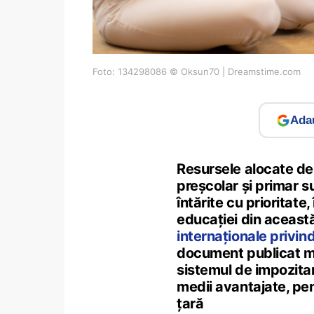
Foto: 134298086 © Oksun70 | Dreamstime.com
Adau
Resursele alocate de
preșcolar și primar s
întărite cu prioritate
educației din această
internaționale privi
document publicat ma
sistemul de impozitar
medii avantajate, pen
țară