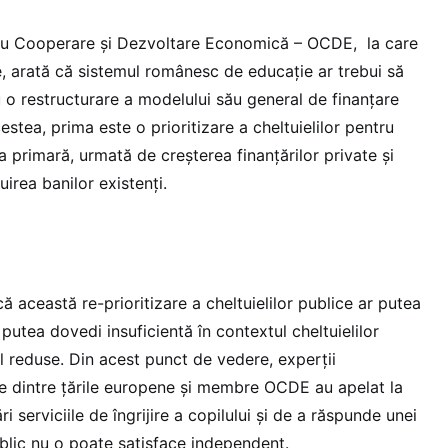
tru Cooperare și Dezvoltare Economică – OCDE, la care
 arată că sistemul românesc de educație ar trebui să
u o restructurare a modelului său general de finanțare
estea, prima este o prioritizare a cheltuielilor pentru
a primară, urmată de creșterea finanțărilor private și
tuirea banilor existenți.
această re-prioritizare a cheltuielilor publice ar putea
ar putea dovedi insuficientă în contextul cheltuielilor
 reduse. Din acest punct de vedere, experții
te dintre țările europene și membre OCDE au apelat la
ri serviciile de îngrijire a copilului și de a răspunde unei
ublic nu o poate satisface independent.