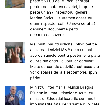
peste 55.000 de lei, bani acordați
pentru decontarea navetei, timp de
peste un an / Inspectorul general,
Marian Staicu: La vremea aceea nu
eram inspector șef. ISJ ne-a cerut să
depunem documente pentru
decontarea navetei
Mai mulți părinți solicită, într-o petiție,
anularea deciziei ISMB de a nu mai
acorda sumele pentru posturile la plata
cu ora din cadrul cluburilor copiilor:
Multe cercuri de activități extrașcolare
vor dispărea de la 1 septembrie, spun
părinții
Ministrul interimar al Muncii Dragos
Pîslaru: În urma ultimelor discuții cu
ministrul Educației lucrurile sunt mult
îmbunătățite față de varianta publicată