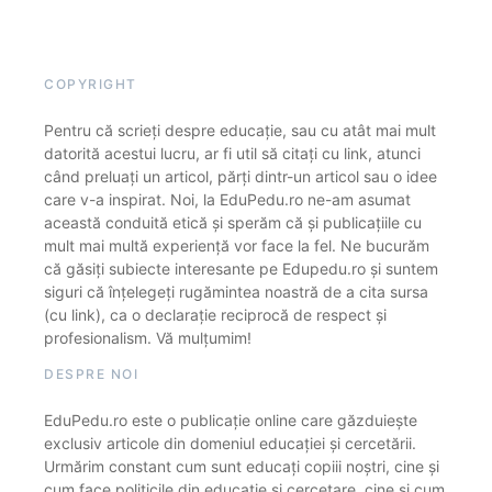
COPYRIGHT
Pentru că scrieți despre educație, sau cu atât mai mult
datorită acestui lucru, ar fi util să citați cu link, atunci
când preluați un articol, părți dintr-un articol sau o idee
care v-a inspirat. Noi, la EduPedu.ro ne-am asumat
această conduită etică și sperăm că și publicațiile cu
mult mai multă experiență vor face la fel. Ne bucurăm
că găsiți subiecte interesante pe Edupedu.ro și suntem
siguri că înțelegeți rugămintea noastră de a cita sursa
(cu link), ca o declarație reciprocă de respect și
profesionalism. Vă mulțumim!
DESPRE NOI
EduPedu.ro este o publicație online care găzduiește
exclusiv articole din domeniul educației și cercetării.
Urmărim constant cum sunt educați copiii noștri, cine și
cum face politicile din educație și cercetare, cine și cum