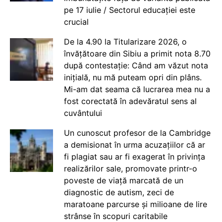
pe 17 iulie / Sectorul educației este
crucial
De la 4.90 la Titularizare 2026, o
învățătoare din Sibiu a primit nota 8.70
după contestație: Când am văzut nota
inițială, nu mă puteam opri din plâns.
Mi-am dat seama că lucrarea mea nu a
fost corectată în adevăratul sens al
cuvântului
Un cunoscut profesor de la Cambridge
a demisionat în urma acuzațiilor că ar
fi plagiat sau ar fi exagerat în privința
realizărilor sale, promovate printr-o
poveste de viață marcată de un
diagnostic de autism, zeci de
maratoane parcurse și milioane de lire
strânse în scopuri caritabile