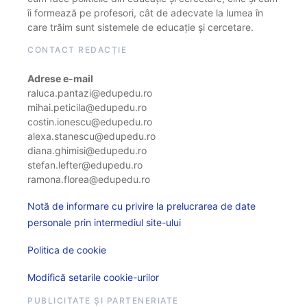
îi formează pe profesori, cât de adecvate la lumea în
care trăim sunt sistemele de educație și cercetare.
CONTACT REDACȚIE
Adrese e-mail
raluca.pantazi@edupedu.ro
mihai.peticila@edupedu.ro
costin.ionescu@edupedu.ro
alexa.stanescu@edupedu.ro
diana.ghimisi@edupedu.ro
stefan.lefter@edupedu.ro
ramona.florea@edupedu.ro
Notă de informare cu privire la prelucrarea de date
personale prin intermediul site-ului
Politica de cookie
Modifică setarile cookie-urilor
PUBLICITATE ȘI PARTENERIATE