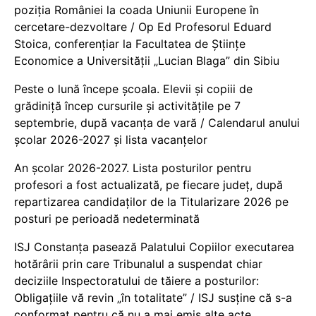
poziția României la coada Uniunii Europene în
cercetare-dezvoltare / Op Ed Profesorul Eduard
Stoica, conferențiar la Facultatea de Științe
Economice a Universității „Lucian Blaga” din Sibiu
Peste o lună începe școala. Elevii și copiii de
grădiniță încep cursurile și activitățile pe 7
septembrie, după vacanța de vară / Calendarul anului
școlar 2026-2027 și lista vacanțelor
An școlar 2026-2027. Lista posturilor pentru
profesori a fost actualizată, pe fiecare județ, după
repartizarea candidaților de la Titularizare 2026 pe
posturi pe perioadă nedeterminată
ISJ Constanța pasează Palatului Copiilor executarea
hotărârii prin care Tribunalul a suspendat chiar
deciziile Inspectoratului de tăiere a posturilor:
Obligațiile vă revin „în totalitate” / ISJ susține că s-a
conformat pentru că nu a mai emis alte acte