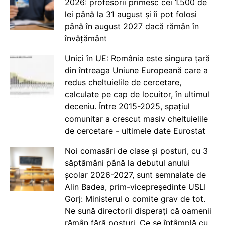
2026: profesorii primesc cei 1.500 de
lei până la 31 august și îi pot folosi
până în august 2027 dacă rămân în
învățământ
Unici în UE: România este singura țară
din întreaga Uniune Europeană care a
redus cheltuielile de cercetare,
calculate pe cap de locuitor, în ultimul
deceniu. Între 2015-2025, spațiul
comunitar a crescut masiv cheltuielile
de cercetare - ultimele date Eurostat
Noi comasări de clase și posturi, cu 3
săptămâni până la debutul anului
școlar 2026-2027, sunt semnalate de
Alin Badea, prim-vicepreședinte USLI
Gorj: Ministerul o comite grav de tot.
Ne sună directorii disperați că oamenii
rămân fără posturi. Ce se întâmplă cu