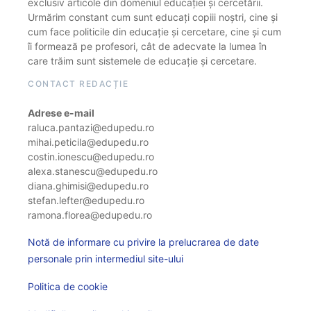
exclusiv articole din domeniul educației și cercetării.
Urmărim constant cum sunt educați copiii noștri, cine și
cum face politicile din educație și cercetare, cine și cum
îi formează pe profesori, cât de adecvate la lumea în
care trăim sunt sistemele de educație și cercetare.
CONTACT REDACȚIE
Adrese e-mail
raluca.pantazi@edupedu.ro
mihai.peticila@edupedu.ro
costin.ionescu@edupedu.ro
alexa.stanescu@edupedu.ro
diana.ghimisi@edupedu.ro
stefan.lefter@edupedu.ro
ramona.florea@edupedu.ro
Notă de informare cu privire la prelucrarea de date
personale prin intermediul site-ului
Politica de cookie