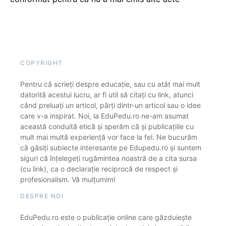
COPYRIGHT
Pentru că scrieți despre educație, sau cu atât mai mult
datorită acestui lucru, ar fi util să citați cu link, atunci
când preluați un articol, părți dintr-un articol sau o idee
care v-a inspirat. Noi, la EduPedu.ro ne-am asumat
această conduită etică și sperăm că și publicațiile cu
mult mai multă experiență vor face la fel. Ne bucurăm
că găsiți subiecte interesante pe Edupedu.ro și suntem
siguri că înțelegeți rugămintea noastră de a cita sursa
(cu link), ca o declarație reciprocă de respect și
profesionalism. Vă mulțumim!
DESPRE NOI
EduPedu.ro este o publicație online care găzduiește