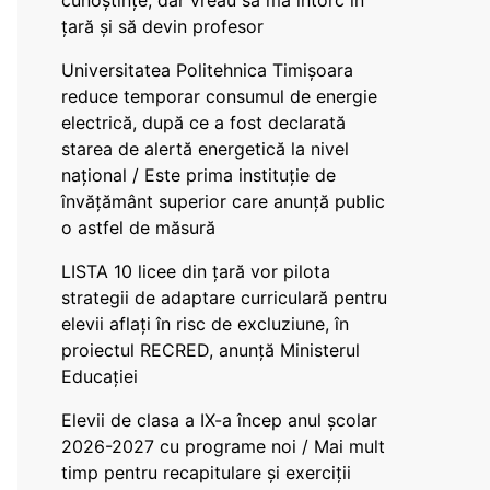
cunoștințe, dar vreau să mă întorc în
țară și să devin profesor
Universitatea Politehnica Timișoara
reduce temporar consumul de energie
electrică, după ce a fost declarată
starea de alertă energetică la nivel
național / Este prima instituție de
învățământ superior care anunță public
o astfel de măsură
LISTA 10 licee din țară vor pilota
strategii de adaptare curriculară pentru
elevii aflați în risc de excluziune, în
proiectul RECRED, anunță Ministerul
Educației
Elevii de clasa a IX-a încep anul școlar
2026-2027 cu programe noi / Mai mult
timp pentru recapitulare și exerciții