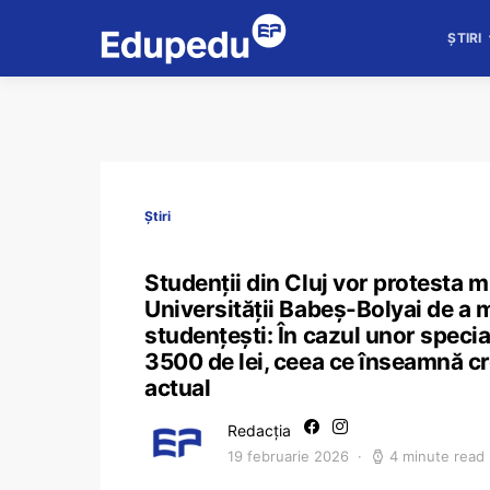
ȘTIRI
Știri
Studenții din Cluj vor protesta mi
Universității Babeș-Bolyai de a m
studențești: În cazul unor specia
3500 de lei, ceea ce înseamnă cr
actual
Redacția
19 februarie 2026
4 minute read