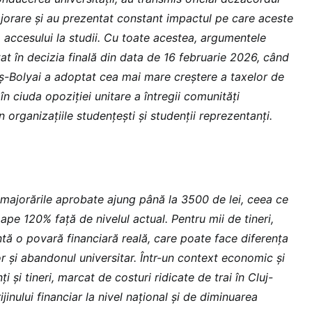
jorare și au prezentat constant impactul pe care aceste
a accesului la studii. Cu toate acestea, argumentele
at în decizia finală din data de 16 februarie 2026, când
eș-Bolyai a adoptat cea mai mare creștere a taxelor de
, în ciuda opoziției unitare a întregii comunități
 organizațiile studențești și studenții reprezentanți.
, majorările aprobate ajung până la 3500 de lei, ceea ce
pe 120% față de nivelul actual. Pentru mii de tineri,
tă o povară financiară reală, care poate face diferența
or și abandonul universitar. Într-un context economic și
ți și tineri, marcat de costuri ridicate de trai în Cluj-
inului financiar la nivel național și de diminuarea