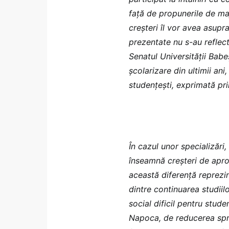
față de propunerile de ma
creșteri îl vor avea asupr
prezentate nu s-au reflect
Senatul Universității Bab
școlarizare din ultimii ani
studențești, exprimată prin
În cazul unor specializări
înseamnă creșteri de aproa
această diferență reprezin
dintre continuarea studiil
social dificil pentru studen
Napoca, de reducerea sprij