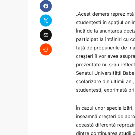
„Acest demers reprezintă 
studențești în spațiul onli
Încă de la anunțarea deciz
participat la întâlniri cu 
față de propunerile de ma
creșteri îl vor avea asupr
prezentate nu s-au reflect
Senatul Universității Bab
școlarizare din ultimii ani
studențești, exprimată prin
În cazul unor specializări
înseamnă creșteri de aproa
această diferență reprezin
dintre continuarea studiil