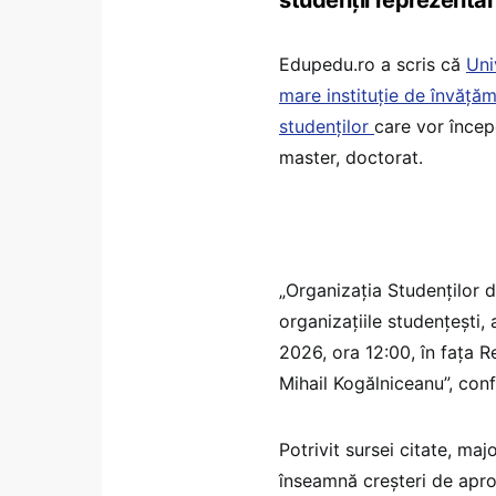
Edupedu.ro a scris că
Uni
mare instituție de învățăm
studenților
care vor încep
master, doctorat.
„Organizația Studenților 
organizațiile studențești,
2026, ora 12:00, în fața R
Mihail Kogălniceanu”, con
Potrivit sursei citate, ma
înseamnă creșteri de apro