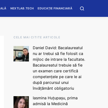
OALĂ
NEXTLAB.TECH
EDUCAȚIE FINANCIARĂ
CELE MAI CITITE ARTICOLE
Daniel David: Bacalaureatul
nu ar trebui să fie folosit ca
mijloc de intrare la facultate.
Bacalaureatul trebuie să fie
un examen care certifică
competențele pe care le ai
după parcursul unui
învățământ obligatoriu
Iasmina Huțupașu, prima
admisă la Medicină