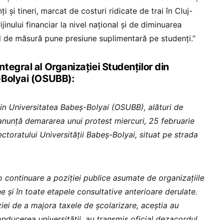
ți și tineri, marcat de costuri ridicate de trai în Cluj-
inului financiar la nivel național și de diminuarea
el de măsură pune presiune suplimentară pe studenți.”
egral al Organizației Studenților din
-Bolyai (OSUBB):
din Universitatea Babeș-Bolyai (OSUBB), alături de
 anunță demararea unui protest miercuri, 25 februarie
ectoratului Universității Babeș-Bolyai, situat pe strada
 continuare a poziției publice asumate de organizațiile
ne și în toate etapele consultative anterioare derulate.
iei de a majora taxele de școlarizare, aceștia au
conducerea universității, au transmis oficial dezacordul