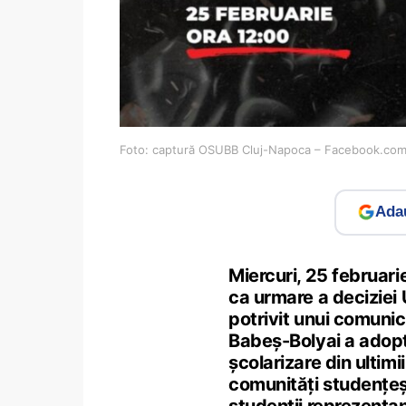
Foto: captură OSUBB Cluj-Napoca – Facebook.co
Adau
Miercuri, 25 februarie
ca urmare a deciziei 
potrivit unui comunic
Babeș-Bolyai a adopt
școlarizare din ultimii
comunități studențeșt
studenții reprezentan