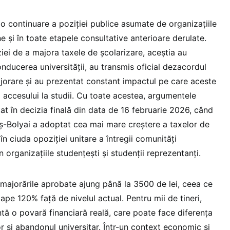
o continuare a poziției publice asumate de organizațiile
ne și în toate etapele consultative anterioare derulate.
iei de a majora taxele de școlarizare, aceștia au
conducerea universității, au transmis oficial dezacordul
jorare și au prezentat constant impactul pe care aceste
a accesului la studii. Cu toate acestea, argumentele
at în decizia finală din data de 16 februarie 2026, când
eș-Bolyai a adoptat cea mai mare creștere a taxelor de
, în ciuda opoziției unitare a întregii comunități
 organizațiile studențești și studenții reprezentanți.
, majorările aprobate ajung până la 3500 de lei, ceea ce
pe 120% față de nivelul actual. Pentru mii de tineri,
tă o povară financiară reală, care poate face diferența
or și abandonul universitar. Într-un context economic și