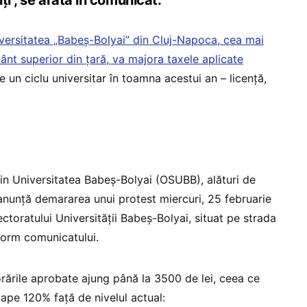
versitatea „Babeș-Bolyai” din Cluj-Napoca, cea mai
ânt superior din țară, va majora taxele aplicate
e un ciclu universitar în toamna acestui an – licență,
din Universitatea Babeș-Bolyai (OSUBB), alături de
 anunță demararea unui protest miercuri, 25 februarie
ectoratului Universității Babeș-Bolyai, situat pe strada
form comunicatului.
jorările aprobate ajung până la 3500 de lei, ceea ce
ape 120% față de nivelul actual: