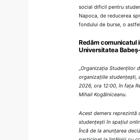
social dificil pentru studen
Napoca, de reducerea sprij
fondului de burse, o astf
Redăm comunicatul int
Universitatea Babeș
„
Organizația Studenților 
organizațiile studențești,
2026, ora 12:00, în fața R
Mihail Kogălniceanu.
Acest demers reprezintă o
studențești în spațiul onli
Încă de la anunțarea deciz
participat la întâlniri cu 