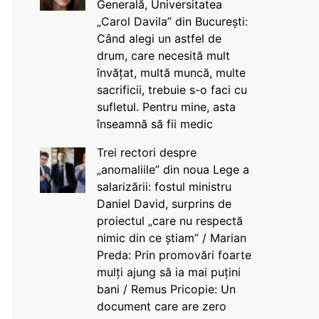
Generală, Universitatea
„Carol Davila” din București:
Când alegi un astfel de
drum, care necesită mult
învățat, multă muncă, multe
sacrificii, trebuie s-o faci cu
sufletul. Pentru mine, asta
înseamnă să fii medic
Trei rectori despre
„anomaliile” din noua Lege a
salarizării: fostul ministru
Daniel David, surprins de
proiectul „care nu respectă
nimic din ce știam” / Marian
Preda: Prin promovări foarte
mulți ajung să ia mai puțini
bani / Remus Pricopie: Un
document care are zero