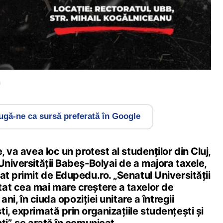
m
gă-ne ca sursă preferată în Google
, va avea loc un protest al studenților din Cluj,
Universității Babeș-Bolyai de a majora taxele,
at primit de Edupedu.ro. „Senatul Universității
at cea mai mare creștere a taxelor de
 ani, în ciuda opoziției unitare a întregii
i, exprimată prin organizațiile studențești și
ți”, se arată în comunicat.