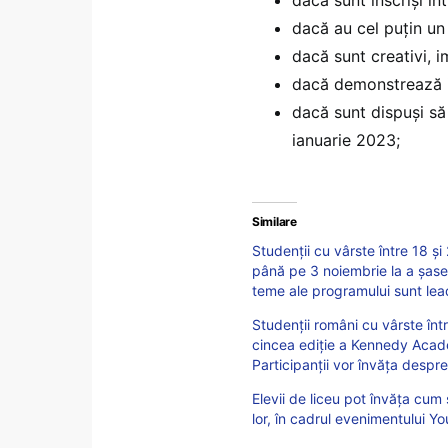
dacă au cel puțin un
dacă sunt creativi, i
dacă demonstrează i
dacă sunt dispuși să 
ianuarie 2023;
Similare
Studenții cu vârste între 18 și
până pe 3 noiembrie la a șase
teme ale programului sunt lead
Studenții români cu vârste într
cincea ediție a Kennedy Acad
Participanții vor învăța despre
Elevii de liceu pot învăța cu
lor, în cadrul evenimentului Y