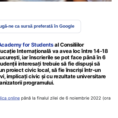
gă-ne ca sursă preferată în Google
Academy for Students
al Consiliilor
cație Internațională va avea loc între 14-18
urești, iar înscrierile se pot face până în 6
udenții interesați trebuie să fie dispuși să
 proiect civic local, să fie înscriși într-un
i, implicați civic și cu rezultate universitare
anizatorii programului.
lica online
până la finalul zilei de 6 noiembrie 2022 (ora