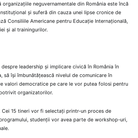
ă organizațiile neguvernamentale din România este încă
nstituțional și suferă din cauza unei lipse cronice de
ează Consiliile Americane pentru Educație Internațională,
 și al trainingurilor.
a despre leadership și implicare civică în România în
 să își îmbunătățească nivelul de comunicare în
re valori democratice pe care le vor putea folosi pentru
 potrivit organizatorilor.
 Cei 15 tineri vor fi selectați printr-un proces de
l programului, studenții vor avea parte de workshop-uri,
nale.