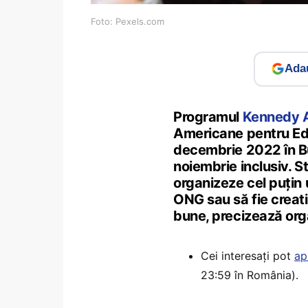
Foto: Pexels.com
Adau
Programul
Kennedy 
Americane pentru Edu
decembrie 2022 în Buc
noiembrie inclusiv. St
organizeze cel puțin un
ONG sau să fie creativ
bune, precizează org
Cei interesați pot
ap
23:59 în România).