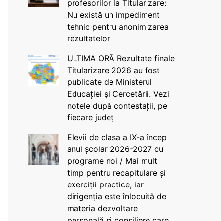
profesorilor la Titularizare:
Nu există un impediment
tehnic pentru anonimizarea
rezultatelor
ULTIMA ORĂ Rezultate finale
Titularizare 2026 au fost
publicate de Ministerul
Educației și Cercetării. Vezi
notele după contestații, pe
fiecare județ
Elevii de clasa a IX-a încep
anul școlar 2026-2027 cu
programe noi / Mai mult
timp pentru recapitulare și
exerciții practice, iar
dirigenția este înlocuită de
materia dezvoltare
personală și consiliere care