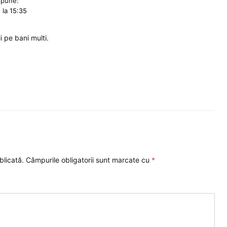
spune:
 la 15:35
i pe bani multi.
blicată.
Câmpurile obligatorii sunt marcate cu
*