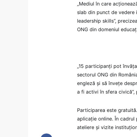
„Mediul în care acționeaz
slab din punct de vedere i
leadership skills”, preciz
ONG din domeniul educației
„15 participanți pot învăț
sectorul ONG din România,
engleză și să învețe desp
a fi activi în sfera civică”,
Participarea este gratuită.
aplicație online. În cadru
ateliere și vizite instituțio