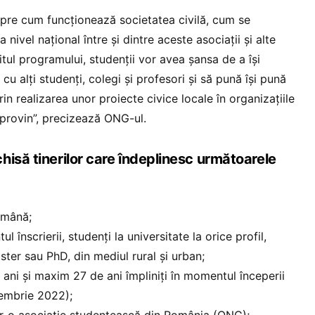
pre cum funcționează societatea civilă, cum se
 nivel național între și dintre aceste asociații și alte
rșitul programului, studenții vor avea șansa de a își
cu alți studenți, colegi și profesori și să pună își pună
prin realizarea unor proiecte civice locale în organizațiile
 provin”, precizează ONG-ul.
hisă tinerilor care îndeplinesc următoarele
omână;
 înscrierii, studenți la universitate la orice profil,
master sau PhD, din mediul rural și urban;
ani și maxim 27 de ani împliniți în momentul începerii
embrie 2022);
ntr-o asociație studențească din România (ONG);