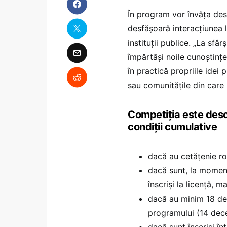
În program vor învăța des
desfășoară interacțiunea la
instituții publice. „La sfâ
împărtăși noile cunoștințe 
în practică propriile idei 
sau comunitățile din care
Competiția este desc
condiții cumulative
dacă au cetățenie r
dacă sunt, la momentul
înscriși la licență, 
dacă au minim 18 de 
programului (14 dec
dacă sunt înscriși î