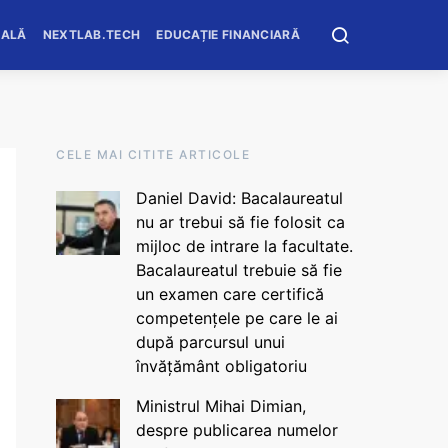
OALĂ
NEXTLAB.TECH
EDUCAȚIE FINANCIARĂ
CELE MAI CITITE ARTICOLE
Daniel David: Bacalaureatul
nu ar trebui să fie folosit ca
mijloc de intrare la facultate.
Bacalaureatul trebuie să fie
un examen care certifică
competențele pe care le ai
după parcursul unui
învățământ obligatoriu
Ministrul Mihai Dimian,
despre publicarea numelor