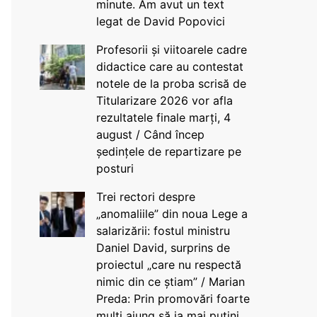
minute. Am avut un text
legat de David Popovici
Profesorii și viitoarele cadre
didactice care au contestat
notele de la proba scrisă de
Titularizare 2026 vor afla
rezultatele finale marți, 4
august / Când încep
ședințele de repartizare pe
posturi
Trei rectori despre
„anomaliile” din noua Lege a
salarizării: fostul ministru
Daniel David, surprins de
proiectul „care nu respectă
nimic din ce știam” / Marian
Preda: Prin promovări foarte
mulți ajung să ia mai puțini