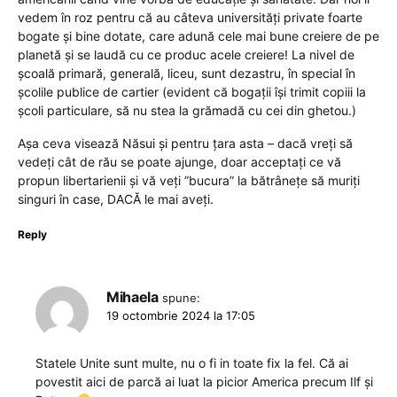
vedem în roz pentru că au câteva universități private foarte
bogate și bine dotate, care adună cele mai bune creiere de pe
planetă și se laudă cu ce produc acele creiere! La nivel de
școală primară, generală, liceu, sunt dezastru, în special în
școlile publice de cartier (evident că bogații își trimit copiii la
școli particulare, să nu stea la grămadă cu cei din ghetou.)
Așa ceva visează Năsui și pentru țara asta – dacă vreți să
vedeți cât de rău se poate ajunge, doar acceptați ce vă
propun libertarienii și vă veți ”bucura” la bătrânețe să muriți
singuri în case, DACĂ le mai aveți.
Reply
Mihaela
spune:
19 octombrie 2024 la 17:05
Statele Unite sunt multe, nu o fi in toate fix la fel. Că ai
povestit aici de parcă ai luat la picior America precum Ilf și