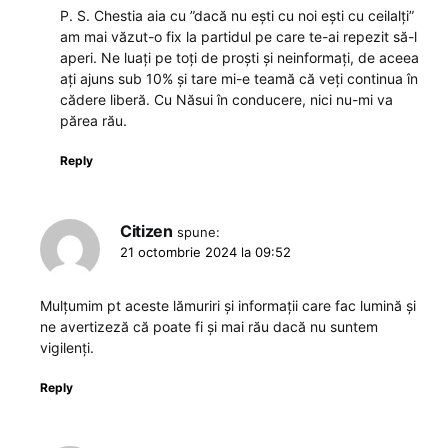
P. S. Chestia aia cu ”dacă nu ești cu noi ești cu ceilalți”
am mai văzut-o fix la partidul pe care te-ai repezit să-l
aperi. Ne luați pe toți de proști și neinformați, de aceea
ați ajuns sub 10% și tare mi-e teamă că veți continua în
cădere liberă. Cu Năsui în conducere, nici nu-mi va
părea rău.
Reply
Citizen
spune:
21 octombrie 2024 la 09:52
Mulțumim pt aceste lămuriri și informații care fac lumină și
ne avertizeză că poate fi și mai rău dacă nu suntem
vigilenți.
Reply