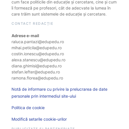
cum face politicile din educație și cercetare, cine și cum
îi formează pe profesori, cât de adecvate la lumea în
care trăim sunt sistemele de educație și cercetare.
CONTACT REDACȚIE
Adrese e-mail
raluca.pantazi@edupedu.ro
mihai.peticila@edupedu.ro
costin.ionescu@edupedu.ro
alexa.stanescu@edupedu.ro
diana.ghimisi@edupedu.ro
stefan.lefter@edupedu.ro
ramona.florea@edupedu.ro
Notă de informare cu privire la prelucrarea de date
personale prin intermediul site-ului
Politica de cookie
Modifică setarile cookie-urilor
PUBLICITATE ȘI PARTENERIATE