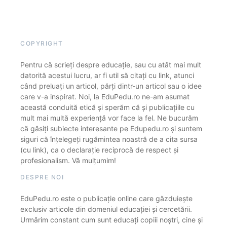
COPYRIGHT
Pentru că scrieți despre educație, sau cu atât mai mult
datorită acestui lucru, ar fi util să citați cu link, atunci
când preluați un articol, părți dintr-un articol sau o idee
care v-a inspirat. Noi, la EduPedu.ro ne-am asumat
această conduită etică și sperăm că și publicațiile cu
mult mai multă experiență vor face la fel. Ne bucurăm
că găsiți subiecte interesante pe Edupedu.ro și suntem
siguri că înțelegeți rugămintea noastră de a cita sursa
(cu link), ca o declarație reciprocă de respect și
profesionalism. Vă mulțumim!
DESPRE NOI
EduPedu.ro este o publicație online care găzduiește
exclusiv articole din domeniul educației și cercetării.
Urmărim constant cum sunt educați copiii noștri, cine și