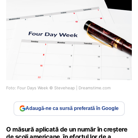
Foto: Four Days Week © Steveheap | Dreamstime.com
Adaugă-ne ca sursă preferată în Google
O măsură aplicată de un număr în creștere
de școli americane, în efortul lor de a