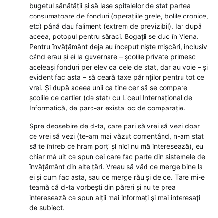
bugetul sănătății și să lase spitalelor de stat partea
consumatoare de fonduri (operațiile grele, bolile cronice,
etc) până dau faliment (extrem de previzibil). Iar după
aceea, potopul pentru săraci. Bogații se duc în Viena.
Pentru învățământ deja au început niște mișcări, inclusiv
când erau și ei la guvernare – școlile private primesc
aceleași fonduri per elev ca cele de stat, dar au voie – și
evident fac asta – să ceară taxe părinților pentru tot ce
vrei. Și după aceea unii ca tine cer să se compare
școlile de cartier (de stat) cu Liceul Internațional de
Informatică, de parc-ar exista loc de comparație.
Spre deosebire de d-ta, care pari să vrei să vezi doar
ce vrei să vezi (te-am mai văzut comentând, n-am stat
să te întreb ce hram porți și nici nu mă interesează), eu
chiar mă uit ce spun cei care fac parte din sistemele de
învățământ din alte țări. Vreau să văd ce merge bine la
ei și cum fac asta, sau ce merge rău și de ce. Tare mi-e
teamă că d-ta vorbești din păreri și nu te prea
interesează ce spun alții mai informați și mai interesați
de subiect.