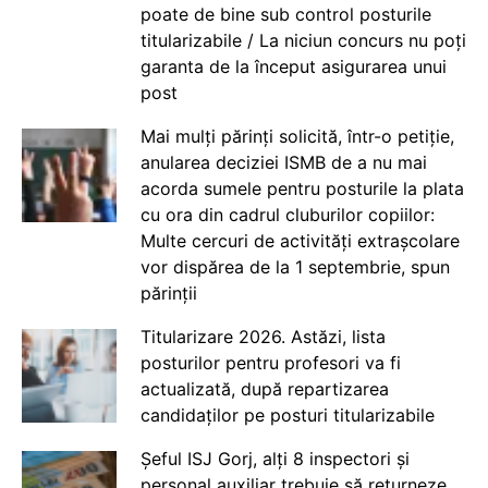
poate de bine sub control posturile
titularizabile / La niciun concurs nu poți
garanta de la început asigurarea unui
post
Mai mulți părinți solicită, într-o petiție,
anularea deciziei ISMB de a nu mai
acorda sumele pentru posturile la plata
cu ora din cadrul cluburilor copiilor:
Multe cercuri de activități extrașcolare
vor dispărea de la 1 septembrie, spun
părinții
Titularizare 2026. Astăzi, lista
posturilor pentru profesori va fi
actualizată, după repartizarea
candidaților pe posturi titularizabile
Șeful ISJ Gorj, alți 8 inspectori și
personal auxiliar trebuie să returneze