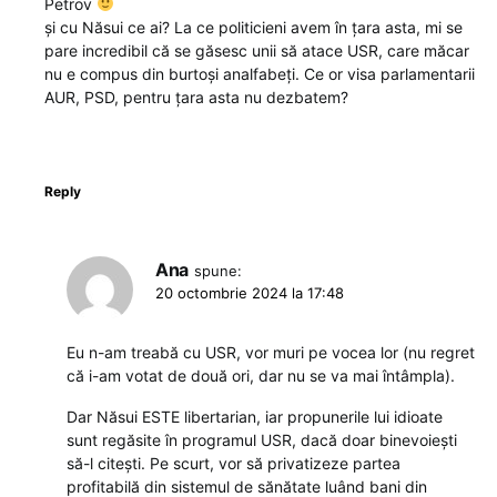
Petrov
și cu Năsui ce ai? La ce politicieni avem în țara asta, mi se
pare incredibil că se găsesc unii să atace USR, care măcar
nu e compus din burtoși analfabeți. Ce or visa parlamentarii
AUR, PSD, pentru țara asta nu dezbatem?
Reply
Ana
spune:
20 octombrie 2024 la 17:48
Eu n-am treabă cu USR, vor muri pe vocea lor (nu regret
că i-am votat de două ori, dar nu se va mai întâmpla).
Dar Năsui ESTE libertarian, iar propunerile lui idioate
sunt regăsite în programul USR, dacă doar binevoiești
să-l citești. Pe scurt, vor să privatizeze partea
profitabilă din sistemul de sănătate luând bani din