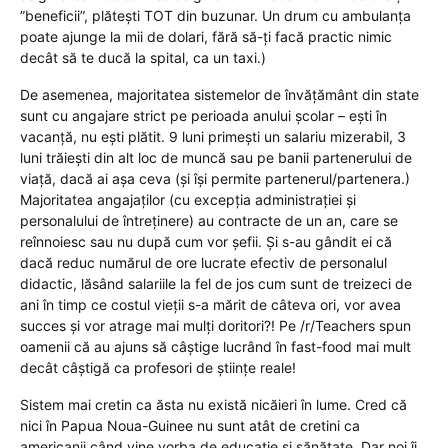
”beneficii”, plătești TOT din buzunar. Un drum cu ambulanța
poate ajunge la mii de dolari, fără să-ți facă practic nimic
decât să te ducă la spital, ca un taxi.)
De asemenea, majoritatea sistemelor de învățământ din state
sunt cu angajare strict pe perioada anului școlar – ești în
vacanță, nu ești plătit. 9 luni primești un salariu mizerabil, 3
luni trăiești din alt loc de muncă sau pe banii partenerului de
viață, dacă ai așa ceva (și își permite partenerul/partenera.)
Majoritatea angajaților (cu excepția administrației și
personalului de întreținere) au contracte de un an, care se
reînnoiesc sau nu după cum vor șefii. Și s-au gândit ei că
dacă reduc numărul de ore lucrate efectiv de personalul
didactic, lăsând salariile la fel de jos cum sunt de treizeci de
ani în timp ce costul vieții s-a mărit de câteva ori, vor avea
succes și vor atrage mai mulți doritori?! Pe /r/Teachers spun
oamenii că au ajuns să câștige lucrând în fast-food mai mult
decât câștigă ca profesori de științe reale!
Sistem mai cretin ca ăsta nu există nicăieri în lume. Cred că
nici în Papua Noua-Guinee nu sunt atât de cretini ca
americanii când vine vorba de educație și sănătate. Dar noi îi