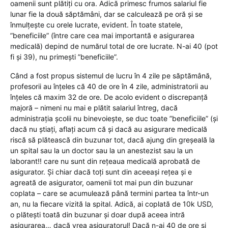
oamenii sunt plătiți cu ora. Adică primesc frumos salariul fie
lunar fie la două săptămâni, dar se calculează pe oră și se
înmulțește cu orele lucrate, evident. În toate statele,
”beneficiile” (între care cea mai importantă e asigurarea
medicală) depind de numărul total de ore lucrate. N-ai 40 (pot
fi și 39), nu primești ”beneficiile”.
Când a fost propus sistemul de lucru în 4 zile pe săptămână,
profesorii au înțeles că 40 de ore în 4 zile, administratorii au
înțeles că maxim 32 de ore. De acolo evident o discrepanță
majoră – nimeni nu mai e plătit salariul întreg, dacă
administrația școlii nu binevoiește, se duc toate ”beneficiile” (și
dacă nu știați, aflați acum că și dacă au asigurare medicală
riscă să plătească din buzunar tot, dacă ajung din greșeală la
un spital sau la un doctor sau la un anestezist sau la un
laborant!! care nu sunt din rețeaua medicală aprobată de
asigurator. Și chiar dacă toți sunt din aceeași rețea și e
agreată de asigurator, oamenii tot mai pun din buzunar
coplata – care se acumulează până termini partea ta într-un
an, nu la fiecare vizită la spital. Adică, ai coplată de 10k USD,
o plătești toată din buzunar și doar după aceea intră
asigurarea… dacă vrea asiguratorul! Dacă n-ai 40 de ore și