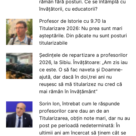
rămân fără posturi. Ce se întâmplă cu
învățătorii, cu educatorii?
Profesor de Istorie cu 9.70 la
Titularizare 2026: Nu prea sunt mari
așteptările. Din păcate nu sunt posturi
titularizabile
Ședințele de repartizare a profesorilor
2026, la Sibiu. Învățătoare: „Am zis iau
ce este. O să fac naveta și Doamne-
ajută, dar dacă în doi,trei ani nu
reușesc să mă titularizez nu cred că
mai rămân în învățământ”
Sorin Ion, întrebat cum le răspunde
profesorilor care dau an de an
Titularizarea, obțin note mari, dar nu au
post pe perioadă nedeterminată: În
ultimii ani am încercat să ținem cât se