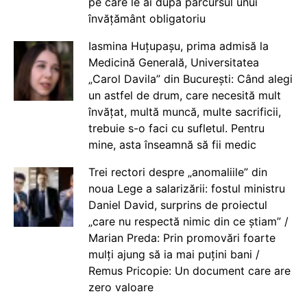
pe care le ai după parcursul unui
învățământ obligatoriu
Iasmina Huțupașu, prima admisă la
Medicină Generală, Universitatea
„Carol Davila” din București: Când alegi
un astfel de drum, care necesită mult
învățat, multă muncă, multe sacrificii,
trebuie s-o faci cu sufletul. Pentru
mine, asta înseamnă să fii medic
Trei rectori despre „anomaliile” din
noua Lege a salarizării: fostul ministru
Daniel David, surprins de proiectul
„care nu respectă nimic din ce știam” /
Marian Preda: Prin promovări foarte
mulți ajung să ia mai puțini bani /
Remus Pricopie: Un document care are
zero valoare