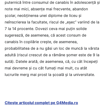
puternică între consumul de canabis în adolescență și
note mai mici, absențe mai frecvente, abandon
școlar, neobținerea unei diplome de liceu și
neînscrierea la facultate, riscul de „eșec” variind de la
7 la 14 procente. Dovezi ceva mai puțin solide
sugerează, de asemenea, că acest consum de
canabis în copilărie crește, de asemenea,
probabilitatea de a nu găsi un loc de muncă la vârsta
adultă (riscul crescut de a rămâne șomer este de 9 la
sută). Datele arată, de asemenea, că, cu cât începeți
mai devreme și cu cât fumați mai mult, cu atât
lucrurile merg mai prost la școală și la universitate.
Citește articolul complet pe G4Media.ro