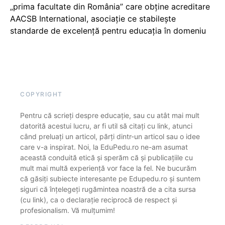
„prima facultate din România” care obține acreditare
AACSB International, asociație ce stabilește
standarde de excelență pentru educația în domeniu
COPYRIGHT
Pentru că scrieți despre educație, sau cu atât mai mult
datorită acestui lucru, ar fi util să citați cu link, atunci
când preluați un articol, părți dintr-un articol sau o idee
care v-a inspirat. Noi, la EduPedu.ro ne-am asumat
această conduită etică și sperăm că și publicațiile cu
mult mai multă experiență vor face la fel. Ne bucurăm
că găsiți subiecte interesante pe Edupedu.ro și suntem
siguri că înțelegeți rugămintea noastră de a cita sursa
(cu link), ca o declarație reciprocă de respect și
profesionalism. Vă mulțumim!