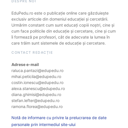
DESPRE NOI
EduPedu.ro este o publicație online care găzduiește
exclusiv articole din domeniul educației și cercetării.
Urmărim constant cum sunt educați copiii noștri, cine și
cum face politicile din educație și cercetare, cine și cum
îi formează pe profesori, cât de adecvate la lumea în
care trăim sunt sistemele de educație și cercetare.
CONTACT REDACȚIE
Adrese e-mail
raluca.pantazi@edupedu.ro
mihai.peticila@edupedu.ro
costin.ionescu@edupedu.ro
alexa.stanescu@edupedu.ro
diana.ghimisi@edupedu.ro
stefan.lefter@edupedu.ro
ramona.florea@edupedu.ro
Notă de informare cu privire la prelucrarea de date
personale prin intermediul site-ului