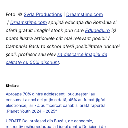
Foto: ©
Syda Productions
|
Dreamstime.com
/
Dreamstime.com
sprijină educaţia din România şi
oferă gratuit imagini stock prin care
Edupedu.ro
îşi
poate ilustra articolele cât mai relevant posibil /
Campania Back to school oferă posibilitatea oricărei
școli, profesor sau elev
să descarce imagini de
calitate cu 50% discount
.
Similare
Aproape 70% dintre adolescenții bucureșteni au
consumat alcool cel puțin o dată, 45% au fumat țigări
electronice, iar 7% au încercat canabis, arată raportul
„Planet Youth 2024 – 2025”
UPDATE Doi profesori din Buzău, de economie,
respectiv psihopedagog la Liceul pentru Deficienți de