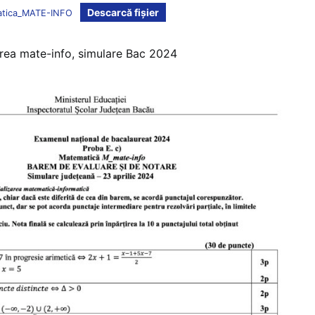
Descarcă fișier
atica_MATE-INFO
area mate-info, simulare Bac 2024