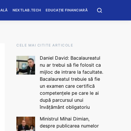
OALĂ
NEXTLAB.TECH
EDUCAȚIE FINANCIARĂ
CELE MAI CITITE ARTICOLE
Daniel David: Bacalaureatul
nu ar trebui să fie folosit ca
mijloc de intrare la facultate.
Bacalaureatul trebuie să fie
un examen care certifică
competențele pe care le ai
după parcursul unui
învățământ obligatoriu
Ministrul Mihai Dimian,
despre publicarea numelor