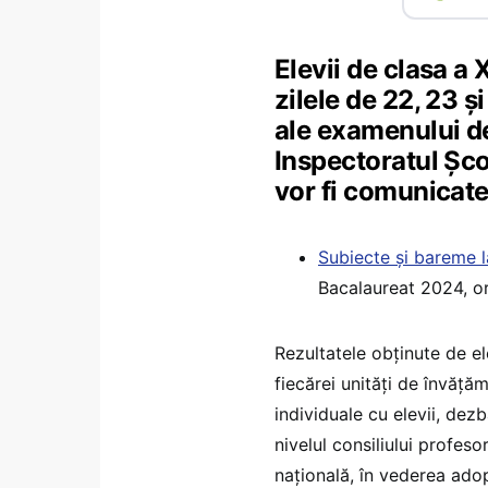
Elevii de clasa a 
zilele de 22, 23 ș
ale examenului d
Inspectoratul Șco
vor fi comunicat
Subiecte și bareme l
Bacalaureat 2024, or
Rezultatele obținute de ele
fiecărei unități de învățăm
individuale cu elevii, dezba
nivelul consiliului profeso
națională, în vederea ado