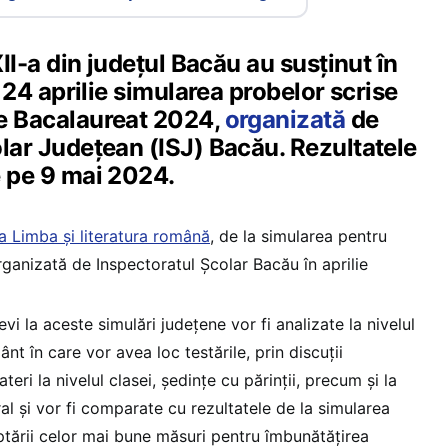
XII-a din județul Bacău au susținut în
i 24 aprilie simularea probelor scrise
e Bacalaureat 2024,
organizată
de
lar Județean (ISJ) Bacău. Rezultatele
e pe 9 mai 2024.
a Limba și literatura română
, de la simularea pentru
ganizată de Inspectoratul Școlar Bacău în aprilie
vi la aceste simulări județene vor fi analizate la nivelul
ânt în care vor avea loc testările, prin discuții
teri la nivelul clasei, ședințe cu părinții, precum și la
ral și vor fi comparate cu rezultatele de la simularea
ptării celor mai bune măsuri pentru îmbunătățirea