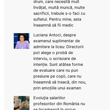
drum, care necesită mult
învățat, multă muncă, multe
sacrificii, trebuie s-o faci cu
sufletul. Pentru mine, asta
înseamnă să fii medic
Luciana Antoci, despre
examenul suplimentar de
admitere la liceu: Directorii
pot alege o probă de
interviu, o scrisoare de
intenție. Sunt atâtea forme
de evaluare care nu pun
presiune pe copii, care nu
înseamnă să treacă, din nou,
prin emoțiile unui examen
Evoluția salariilor
profesorilor din România nu
se încadrează în niciun