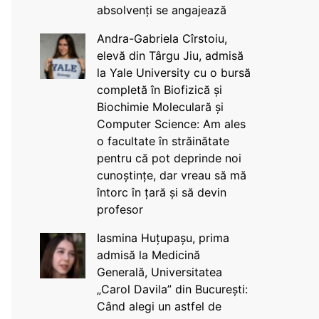
absolvenți se angajează
Andra-Gabriela Cîrstoiu,
elevă din Târgu Jiu, admisă
la Yale University cu o bursă
completă în Biofizică și
Biochimie Moleculară și
Computer Science: Am ales
o facultate în străinătate
pentru că pot deprinde noi
cunoștințe, dar vreau să mă
întorc în țară și să devin
profesor
Iasmina Huțupașu, prima
admisă la Medicină
Generală, Universitatea
„Carol Davila” din București:
Când alegi un astfel de