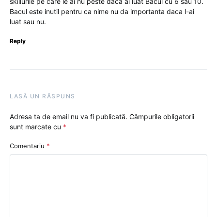
skillurile pe care le ai nu peste daca ai luat Bacul cu 6 sau 10.
Bacul este inutil pentru ca nime nu da importanta daca l-ai
luat sau nu.
Reply
LASĂ UN RĂSPUNS
Adresa ta de email nu va fi publicată.
Câmpurile obligatorii
sunt marcate cu
*
Comentariu
*