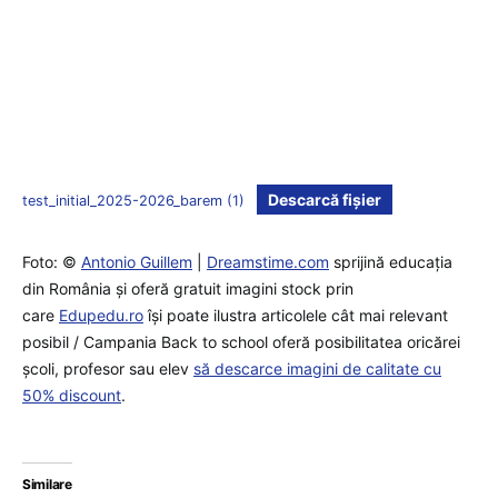
Descarcă fișier
test_initial_2025-2026_barem (1)
Foto: ©
Antonio Guillem
|
Dreamstime.com
sprijină educaţia
din România şi oferă gratuit imagini stock prin
care
Edupedu.ro
îşi poate ilustra articolele cât mai relevant
posibil / Campania Back to school oferă posibilitatea oricărei
școli, profesor sau elev
să descarce imagini de calitate cu
50% discount
.
Similare