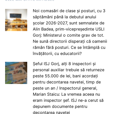
Noi comasări de clase și posturi, cu 3
săptămâni până la debutul anului
școlar 2026-2027, sunt semnalate de
Alin Badea, prim-vicepreședinte USLI
Gorj: Ministerul o comite grav de tot.
Ne sună directorii disperați că oamenii
rămân fără posturi. Ce se întâmplă cu
învățătorii, cu educatorii?
Șeful ISJ Gorj, alți 8 inspectori și
personal auxiliar trebuie să returneze
peste 55.000 de lei, bani acordați
pentru decontarea navetei, timp de
peste un an / Inspectorul general,
Marian Staicu: La vremea aceea nu
eram inspector șef. ISJ ne-a cerut să
depunem documente pentru
decontarea navetei