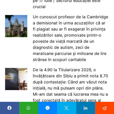
pe 17 iulie / Sectorul educației este
crucial
Un cunoscut profesor de la Cambridge
a demisionat în urma acuzațiilor că ar
fi plagiat sau ar fi exagerat în privința
realizărilor sale, promovate printr-o
poveste de viață marcată de un
diagnostic de autism, zeci de
maratoane parcurse și milioane de lire
strânse în scopuri caritabile
De la 4.90 la Titularizare 2026, o
învățătoare din Sibiu a primit nota 8.70
după contestație: Când am văzut nota
inițială, nu mă puteam opri din plâns.
Mi-am dat seama că lucrarea mea nu a
fost corectată în adevăratul sens al
cuvântului