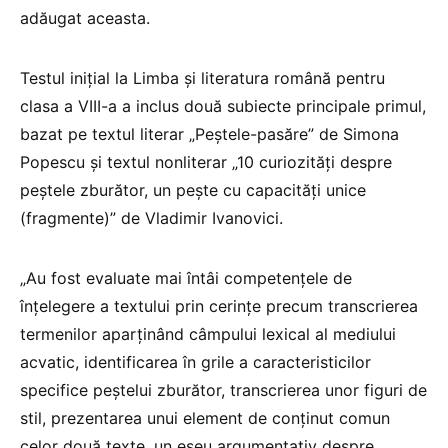
adăugat aceasta.
Testul inițial la Limba și literatura română pentru
clasa a VIII-a a inclus două subiecte principale primul,
bazat pe textul literar „Peștele-pasăre” de Simona
Popescu și textul nonliterar „10 curiozități despre
peștele zburător, un pește cu capacități unice
(fragmente)” de Vladimir Ivanovici.
„Au fost evaluate mai întâi competențele de
înțelegere a textului prin cerințe precum transcrierea
termenilor aparținând câmpului lexical al mediului
acvatic, identificarea în grile a caracteristicilor
specifice peștelui zburător, transcrierea unor figuri de
stil, prezentarea unui element de conținut comun
celor două texte, un eseu argumentativ despre