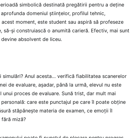
perioadă simbolică destinată pregătirii pentru a deține
 aprofunda domeniul științelor, profilul tehnic,
n acest moment, este student sau aspiră să profeseze
e, să-și construiască o anumită carieră. Efectiv, mai sunt
 devine absolvent de liceu.
i simulări? Anul acesta… verifică fiabilitatea scanerelor
rmei de evaluare, așadar, până la urmă, elevul nu este
 unui proces de evaluare. Sună trist, dar mult mai
 personală: care este punctajul pe care îl poate obține
sură stăpânește materia de examen, ce emoții îl
 fără miză?
xamenului poate fi punctul de plecare pentru progres,