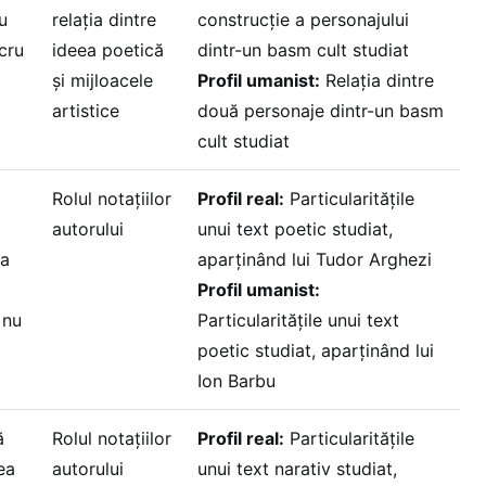
u
relația dintre
construcție a personajului
cru
ideea poetică
dintr-un basm cult studiat
și mijloacele
Profil umanist:
Relația dintre
artistice
două personaje dintr-un basm
cult studiat
Rolul notațiilor
Profil real:
Particularitățile
autorului
unui text poetic studiat,
ța
aparținând lui Tudor Arghezi
Profil umanist:
 nu
Particularitățile unui text
poetic studiat, aparținând lui
Ion Barbu
ă
Rolul notațiilor
Profil real:
Particularitățile
ea
autorului
unui text narativ studiat,