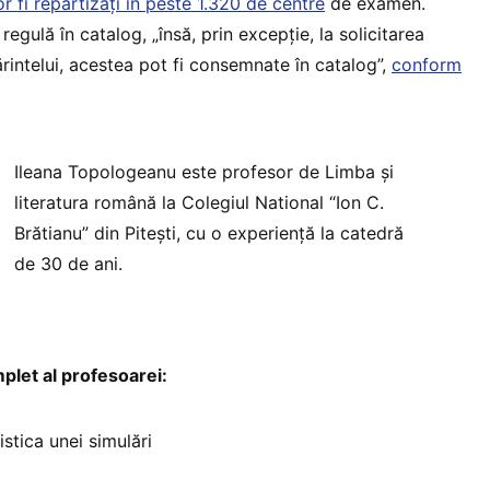
or fi repartizați în peste 1.320 de centre
de examen.
regulă în catalog, „însă, prin excepție, la solicitarea
ărintelui, acestea pot fi consemnate în catalog”,
conform
Ileana Topologeanu este profesor de Limba și
literatura română la Colegiul National “Ion C.
Brătianu” din Pitești, cu o experiență la catedră
de 30 de ani.
plet al profesoarei:
istica unei simulări