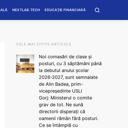
OALĂ
NEXTLAB.TECH
EDUCAȚIE FINANCIARĂ
CELE MAI CITITE ARTICOLE
Noi comasări de clase și
posturi, cu 3 săptămâni până
la debutul anului școlar
2026-2027, sunt semnalate
de Alin Badea, prim-
vicepreședinte USLI
Gorj: Ministerul o comite
grav de tot. Ne sună
directorii disperați că
oamenii rămân fără posturi.
Ce se întâmplă cu