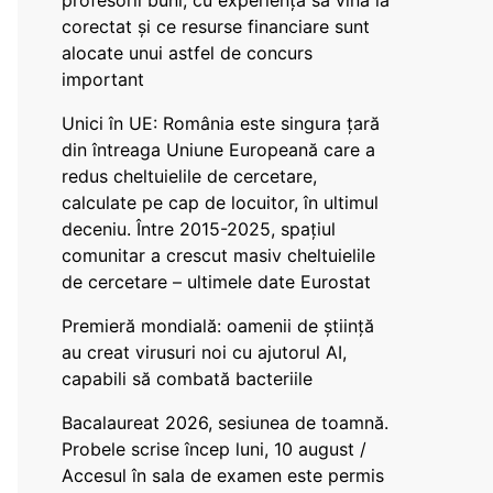
profesorii buni, cu experiență să vină la
corectat și ce resurse financiare sunt
alocate unui astfel de concurs
important
Unici în UE: România este singura țară
din întreaga Uniune Europeană care a
redus cheltuielile de cercetare,
calculate pe cap de locuitor, în ultimul
deceniu. Între 2015-2025, spațiul
comunitar a crescut masiv cheltuielile
de cercetare – ultimele date Eurostat
Premieră mondială: oamenii de știință
au creat virusuri noi cu ajutorul AI,
capabili să combată bacteriile
Bacalaureat 2026, sesiunea de toamnă.
Probele scrise încep luni, 10 august /
Accesul în sala de examen este permis