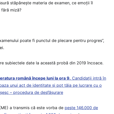
sură stăpânește materia de examen, ce emoții îl
 fără miză?
xamenului poate fi punctul de plecare pentru progres”,
ei.
pre subiectele date la această probă din 2019 încoace.
teratura română începe luni la ora 9.
Candidații intră în
baza unui act de identitate și pot tăia pe lucrare cu o
eșesc – procedura de desfășurare
 (ME) a transmis că este vorba de
peste 146.000 de