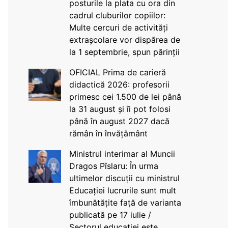
posturile la plata cu ora din
cadrul cluburilor copiilor:
Multe cercuri de activități
extrașcolare vor dispărea de
la 1 septembrie, spun părinții
OFICIAL Prima de carieră
didactică 2026: profesorii
primesc cei 1.500 de lei până
la 31 august și îi pot folosi
până în august 2027 dacă
rămân în învățământ
Ministrul interimar al Muncii
Dragos Pîslaru: În urma
ultimelor discuții cu ministrul
Educației lucrurile sunt mult
îmbunătățite față de varianta
publicată pe 17 iulie /
Sectorul educației este