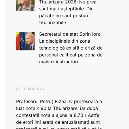
Titularizare 2026: Nu prea
sunt mari așteptările. Din
păcate nu sunt posturi
titularizabile
Secretarul de stat Sorin Ion:
La disciplinele din zona
tehnologică există o criză de
personal calificat pe zona de
maiștri-instructori
CELE MAI NOI
Profesorul Petruț Rizea: O profesoară a
luat nota 4.90 la Titularizare, iar după
contestații nota a ajuns la 8.70 / Astfel
de erori îmi arată ce entuziasmați sunt