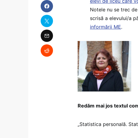
elevi de liceu care v
Notele nu se trec de 
scrisă a elevului/a p
informării ME
.
Redăm mai jos textul com
„Statistica personală. Stat