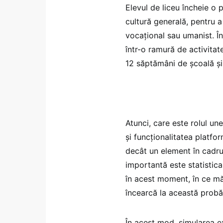
Elevul de liceu încheie o 
cultură generală, pentru a
vocațional sau umanist. Î
într-o ramură de activitat
12 săptămâni de școală și
Atunci, care este rolul une
și funcționalitatea platfo
decât un element în cadrul
importantă este statistica
în acest moment, în ce mă
încearcă la această probă
În acest mod, simularea e