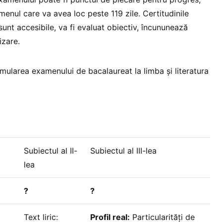
enul care va avea loc peste 119 zile. Certitudinile
sunt accesibile, va fi evaluat obiectiv, încununează
izare.
simularea examenului de bacalaureat la limba și literatura
Subiectul al II-
Subiectul al III-lea
lea
?
?
Text liric:
Profil real:
Particularități de