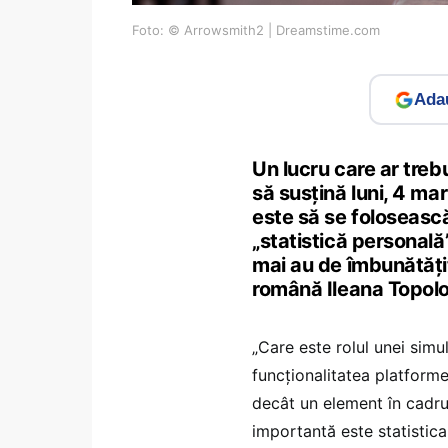
Foto: © Arrowsmith2 | Dreamstime.com
Adau
Un lucru care ar treb
să susțină luni, 4 ma
este să se foloseasc
„statistică personală”
mai au de îmbunătățit
română Ileana Topolog
„Care este rolul unei simul
funcționalitatea platforme
decât un element în cadrul
importantă este statistica