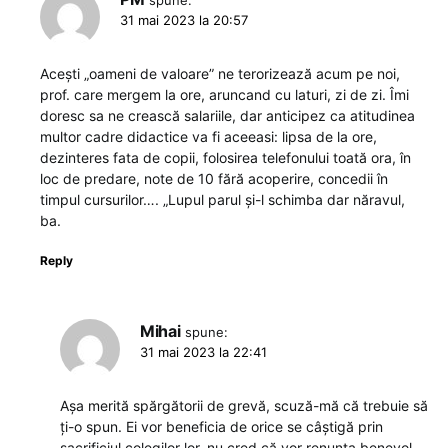
31 mai 2023 la 20:57
Acești „oameni de valoare” ne terorizează acum pe noi,
prof. care mergem la ore, aruncand cu laturi, zi de zi. Îmi
doresc sa ne crească salariile, dar anticipez ca atitudinea
multor cadre didactice va fi aceeasi: lipsa de la ore,
dezinteres fata de copii, folosirea telefonului toată ora, în
loc de predare, note de 10 fără acoperire, concedii în
timpul cursurilor…. „Lupul parul și-l schimba dar năravul,
ba.
Reply
Mihai
spune:
31 mai 2023 la 22:41
Așa merită spărgătorii de grevă, scuză-mă că trebuie să
ți-o spun. Ei vor beneficia de orice se câștigă prin
sacrificiul colegilor lor, nu cred că vor renunța benevol,