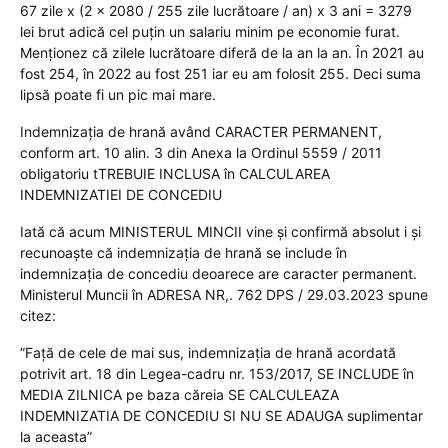
67 zile x (2 x 2080 / 255 zile lucrătoare / an) x 3 ani = 3279
lei brut adică cel puțin un salariu minim pe economie furat.
Menționez că zilele lucrătoare diferă de la an la an. În 2021 au
fost 254, în 2022 au fost 251 iar eu am folosit 255. Deci suma
lipsă poate fi un pic mai mare.
Indemnizaţia de hrană având CARACTER PERMANENT,
conform art. 10 alin. 3 din Anexa la Ordinul 5559 / 2011
obligatoriu tTREBUIE INCLUSA în CALCULAREA
INDEMNIZATIEI DE CONCEDIU
Iată că acum MINISTERUL MINCII vine și confirmă absolut i și
recunoaște că indemnizația de hrană se include în
indemnizația de concediu deoarece are caracter permanent.
Ministerul Muncii în ADRESA NR,. 762 DPS / 29.03.2023 spune
citez:
”Față de cele de mai sus, indemnizația de hrană acordată
potrivit art. 18 din Legea-cadru nr. 153/2017, SE INCLUDE în
MEDIA ZILNICA pe baza căreia SE CALCULEAZA
INDEMNIZATIA DE CONCEDIU SI NU SE ADAUGA suplimentar
la aceasta”