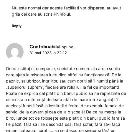
Nu este normal dar aceste facilitati vor disparea, au avut
grija cei care au scris PNRR-ul.
Reply
Contribuabilul
spune:
31 mai 2023 la 22:12
Orice instituție, companie, societate comerciala are o șenila
care ajuta la mișcarea lucrurilor, altfel nu funcționează! De la
paznic, salubrizor, îngrijitor, sau cum doriți să îl numiți până la
„superiorul suprem”, fiecare are rolul lui, la fel de important!
Poate ne explica cel plătit din banul public sa ne reprezinte de
ce exista o diferență de leafa atât de mare intre angajații în
aceleași funcții însă la instituții diferite, de exemplu femeia de
servici de la guvern și cea de la o școală! De ce nu merge la
biroul unde tot ce folosește este platit din banul public fara sa
fie păzit, fără să i se deschidă ușa, fără șofer, fără să-i facă
nimeni cafeaua, curat……sa se descurce singur și fără un