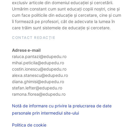
exclusiv articole din domeniul educației și cercetării.
Urmărim constant cum sunt educați copiii noștri, cine și
cum face politicile din educație și cercetare, cine și cum
îi formează pe profesori, cât de adecvate la lumea în
care trăim sunt sistemele de educație și cercetare.
CONTACT REDACȚIE
Adrese e-mail
raluca.pantazi@edupedu.ro
mihai.peticila@edupedu.ro
costin.ionescu@edupedu.ro
alexa.stanescu@edupedu.ro
diana.ghimisi@edupedu.ro
stefan.lefter@edupedu.ro
ramona.florea@edupedu.ro
Notă de informare cu privire la prelucrarea de date
personale prin intermediul site-ului
Politica de cookie