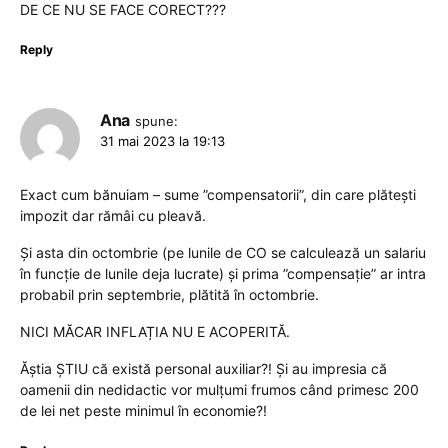
DE CE NU SE FACE CORECT???
Reply
Ana
spune:
31 mai 2023 la 19:13
Exact cum bănuiam – sume ”compensatorii”, din care plătești
impozit dar rămâi cu pleavă.
Și asta din octombrie (pe lunile de CO se calculează un salariu
în funcție de lunile deja lucrate) și prima ”compensație” ar intra
probabil prin septembrie, plătită în octombrie.
NICI MĂCAR INFLAȚIA NU E ACOPERITĂ.
Ăștia ȘTIU că există personal auxiliar?! Și au impresia că
oamenii din nedidactic vor mulțumi frumos când primesc 200
de lei net peste minimul în economie?!