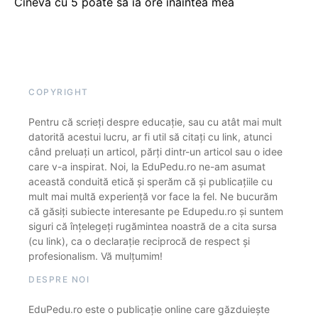
Cineva cu 5 poate să ia ore înaintea mea
COPYRIGHT
Pentru că scrieți despre educație, sau cu atât mai mult
datorită acestui lucru, ar fi util să citați cu link, atunci
când preluați un articol, părți dintr-un articol sau o idee
care v-a inspirat. Noi, la EduPedu.ro ne-am asumat
această conduită etică și sperăm că și publicațiile cu
mult mai multă experiență vor face la fel. Ne bucurăm
că găsiți subiecte interesante pe Edupedu.ro și suntem
siguri că înțelegeți rugămintea noastră de a cita sursa
(cu link), ca o declarație reciprocă de respect și
profesionalism. Vă mulțumim!
DESPRE NOI
EduPedu.ro este o publicație online care găzduiește