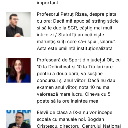
important
Profesorul Petruț Rizea, despre plata
cu ora: Dacă mă apuc să strâng sticle
și să le duc la SGR, câștig mai mult
într-o zi / Statul îți aruncă niște
mărunțiș și îți cere să-i spui „salariu”.
Asta este umilință instituționalizată
Profesoară de Sport din județul Olt, cu
10 la Definitivat și 10 la Titularizare
pentru a doua oară, va susține
concursul și anul viitor: Dacă nu dau
examen anul viitor, nota 10 nu mai
valorează mare lucru. Cineva cu 5
poate să ia ore înaintea mea
Elevii de clasa a IX-a nu vor începe
școala cu manuale noi. Bogdan
Cristescu, directorul Centrului Național