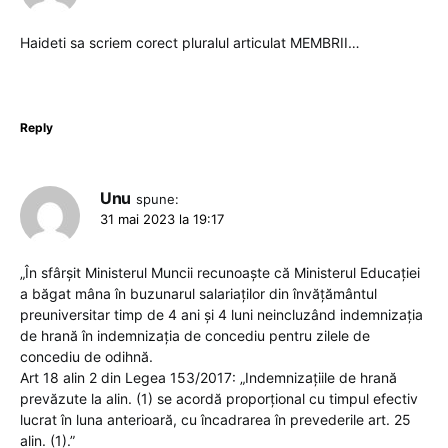
Haideti sa scriem corect pluralul articulat MEMBRII…
Reply
Unu
spune:
31 mai 2023 la 19:17
„În sfârșit Ministerul Muncii recunoaște că Ministerul Educației
a băgat mâna în buzunarul salariaților din învățământul
preuniversitar timp de 4 ani și 4 luni neincluzând indemnizația
de hrană în indemnizația de concediu pentru zilele de
concediu de odihnă.
Art 18 alin 2 din Legea 153/2017: „Indemnizațiile de hrană
prevăzute la alin. (1) se acordă proporțional cu timpul efectiv
lucrat în luna anterioară, cu încadrarea în prevederile art. 25
alin. (1).”