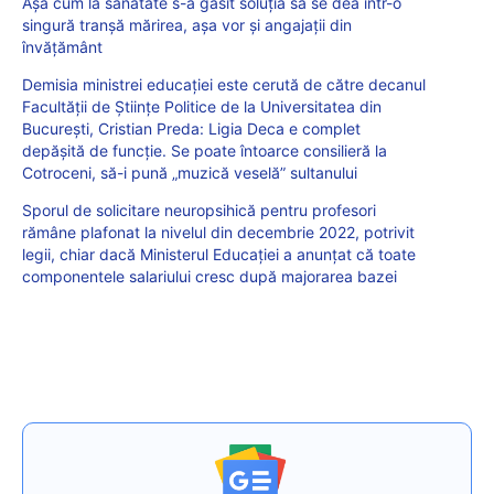
Așa cum la sănătate s-a găsit soluția să se dea într-o
singură tranșă mărirea, așa vor și angajații din
învățământ
Demisia ministrei educației este cerută de către decanul
Facultății de Științe Politice de la Universitatea din
București, Cristian Preda: Ligia Deca e complet
depășită de funcție. Se poate întoarce consilieră la
Cotroceni, să-i pună „muzică veselă” sultanului
Sporul de solicitare neuropsihică pentru profesori
rămâne plafonat la nivelul din decembrie 2022, potrivit
legii, chiar dacă Ministerul Educației a anunțat că toate
componentele salariului cresc după majorarea bazei