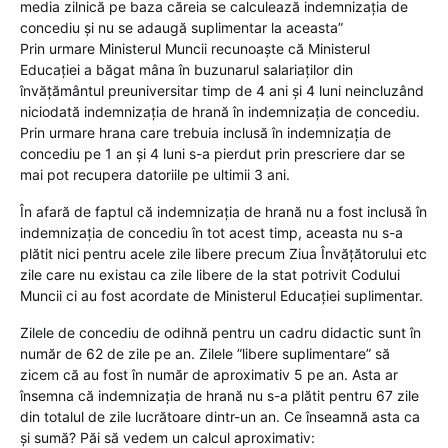
media zilnică pe baza căreia se calculează indemnizația de
concediu și nu se adaugă suplimentar la aceasta”
Prin urmare Ministerul Muncii recunoaște că Ministerul
Educației a băgat mâna în buzunarul salariaților din
învățământul preuniversitar timp de 4 ani și 4 luni neincluzând
niciodată indemnizația de hrană în indemnizația de concediu.
Prin urmare hrana care trebuia inclusă în indemnizația de
concediu pe 1 an și 4 luni s-a pierdut prin prescriere dar se
mai pot recupera datoriile pe ultimii 3 ani.
În afară de faptul că indemnizația de hrană nu a fost inclusă în
indemnizația de concediu în tot acest timp, aceasta nu s-a
plătit nici pentru acele zile libere precum Ziua Învățătorului etc
zile care nu existau ca zile libere de la stat potrivit Codului
Muncii ci au fost acordate de Ministerul Educației suplimentar.
Zilele de concediu de odihnă pentru un cadru didactic sunt în
număr de 62 de zile pe an. Zilele ”libere suplimentare” să
zicem că au fost în număr de aproximativ 5 pe an. Asta ar
însemna că indemnizația de hrană nu s-a plătit pentru 67 zile
din totalul de zile lucrătoare dintr-un an. Ce înseamnă asta ca
și sumă? Păi să vedem un calcul aproximativ: