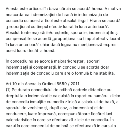
Acesta este articolul în baza căruia se acordă hrana. A motiva
neacordarea indemnizaţiei de hrană în indemnizaţia de
concediu cu acest articol este absolut ilegal. Hrana se acordă
„proporțional cu timpul efectiv lucrat în luna anterioară”.
Absolut toate majorările/creșterile, sporurile, indemnizațiile și
compensațiile se acordă „proporțional cu timpul efectiv lucrat
în luna anterioară” chiar dacă legea nu menţionează expres
acest lucru decât la hrană.
În concediu nu se acordă majorări/creșteri, sporuri,
indemnizații și compensații. În concediu se acordă doar
indemnizaţia de concediu care are o formulă bine stabilită.
Art 10 din Anexa la Ordinul 5559 / 2011
(1) Pe durata concediului de odihnă cadrele didactice au
dreptul la o indemnizație calculată în raport cu numărul zilelor
de concediu înmulțite cu media zilnică a salariului de bază, a
sporului de vechime și, după caz, a indemnizației de
conducere, luate împreună, corespunzătoare fiecărei luni
calendaristice în care se efectuează zilele de concediu. În
cazul în care concediul de odihnă se efectuează în cursul a