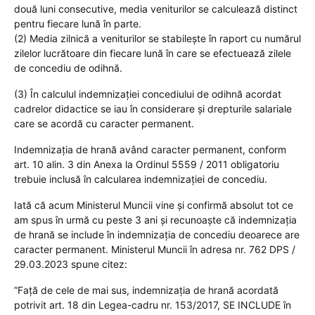
două luni consecutive, media veniturilor se calculează distinct
pentru fiecare lună în parte.
(2) Media zilnică a veniturilor se stabilește în raport cu numărul
zilelor lucrătoare din fiecare lună în care se efectuează zilele
de concediu de odihnă.
(3) În calculul indemnizației concediului de odihnă acordat
cadrelor didactice se iau în considerare și drepturile salariale
care se acordă cu caracter permanent.
Indemnizaţia de hrană având caracter permanent, conform
art. 10 alin. 3 din Anexa la Ordinul 5559 / 2011 obligatoriu
trebuie inclusă în calcularea indemnizaţiei de concediu.
Iată că acum Ministerul Muncii vine și confirmă absolut tot ce
am spus în urmă cu peste 3 ani și recunoaște că indemnizația
de hrană se include în indemnizația de concediu deoarece are
caracter permanent. Ministerul Muncii în adresa nr. 762 DPS /
29.03.2023 spune citez:
”Față de cele de mai sus, indemnizația de hrană acordată
potrivit art. 18 din Legea-cadru nr. 153/2017, SE INCLUDE în