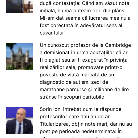
după contestație: Când am văzut nota
inițială, nu mă puteam opri din plâns.
Mi-am dat seama că lucrarea mea nu a
fost corectată în adevăratul sens al
cuvântului
Un cunoscut profesor de la Cambridge
a demisionat în urma acuzațiilor că ar
fi plagiat sau ar fi exagerat în privința
realizărilor sale, promovate printr-o
poveste de viață marcată de un
diagnostic de autism, zeci de
maratoane parcurse și milioane de lire
strânse în scopuri caritabile
Sorin Ion, întrebat cum le răspunde
profesorilor care dau an de an
Titularizarea, obțin note mari, dar nu au
post pe perioadă nedeterminată: În