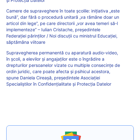
și Protecția Datelor
Camere de supraveghere în toate școlile: inițiativa „este
bună”, dar fără o procedură unitară „va rămâne doar un
articol din lege”, pe care directorii „vor avea temeri să-l
implementeze” – Iulian Cristache, președintele
Federației părinților / Noi discuții cu ministrul Educației,
săptămâna viitoare
Supravegherea permanentă cu aparatură audio-video,
în școli, a elevilor și angajaților este o îngrădire a
drepturilor persoanelor vizate cu multiple consecințe de
ordin juridic, care poate afecta și psihicul acestora,
spune Daniela Cireașă, președintele Asociației
Specialiștilor în Confidențialitate și Protecția Datelor