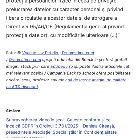
protecția persoanelor fizice în ceea ce privește
prelucrarea datelor cu caracter personal și privind
libera circulație a acestor date și de abrogare a
Directivei 95/46/CE (Regulamentul general privind
protecția datelor), cu modificările ulterioare (…)”
Foto: ©
Vyacheslav Petelin | Dreamstime.com
/
Dreamstime.com
sprijină educaţia din România şi oferă gratuit
imagini stock prin care
Edupedu.ro
îşi poate ilustra articolele cât
mai relevant posibil / Campania Back to school oferă posibilitatea
oricărei școli, profesor sau elev
să descarce imagini de calitate
cu 50% discount
.
Similare
Supravegherea video în școli: Ce este conform și ce
încalcă GDPR în Ordinul 3.781/2025 – Daniela Cireașă,
președintele Asociației Specialiștilor în Confidențialitate