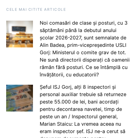
CELE MAI CITITE ARTICOLE
Noi comasări de clase și posturi, cu 3
săptămâni până la debutul anului
școlar 2026-2027, sunt semnalate de
Alin Badea, prim-vicepreședinte USLI
Gorj: Ministerul o comite grav de tot.
Ne sună directorii disperați că oamenii
rămân fără posturi. Ce se întâmplă cu
învățătorii, cu educatorii?
Șeful ISJ Gorj, alți 8 inspectori și
personal auxiliar trebuie să returneze
peste 55.000 de lei, bani acordați
pentru decontarea navetei, timp de
peste un an / Inspectorul general,
Marian Staicu: La vremea aceea nu
eram inspector șef. ISJ ne-a cerut să