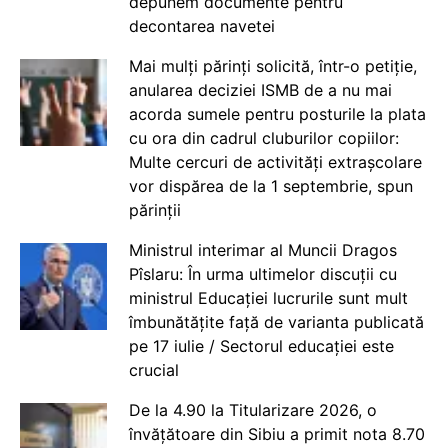
depunem documente pentru
decontarea navetei
Mai mulți părinți solicită, într-o petiție,
anularea deciziei ISMB de a nu mai
acorda sumele pentru posturile la plata
cu ora din cadrul cluburilor copiilor:
Multe cercuri de activități extrașcolare
vor dispărea de la 1 septembrie, spun
părinții
Ministrul interimar al Muncii Dragos
Pîslaru: În urma ultimelor discuții cu
ministrul Educației lucrurile sunt mult
îmbunătățite față de varianta publicată
pe 17 iulie / Sectorul educației este
crucial
De la 4.90 la Titularizare 2026, o
învățătoare din Sibiu a primit nota 8.70