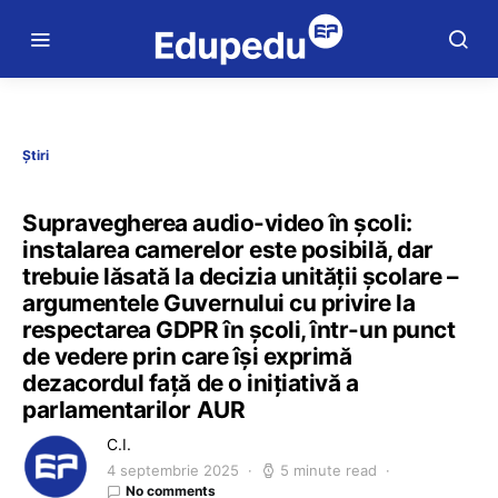
Știri
Supravegherea audio-video în școli:
instalarea camerelor este posibilă, dar
trebuie lăsată la decizia unității școlare –
argumentele Guvernului cu privire la
respectarea GDPR în școli, într-un punct
de vedere prin care își exprimă
dezacordul față de o inițiativă a
parlamentarilor AUR
C.I.
4 septembrie 2025
5 minute read
No comments