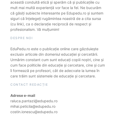
această conduită etică și sperăm că și publicațiile cu
mult mai multă experiență vor face la fel. Ne bucurăm
că găsiți subiecte interesante pe Edupedu.ro și suntem
siguri că înțelegeți rugămintea noastră de a cita sursa
(cu link), ca o declarație reciprocă de respect și
profesionalism. Vă mulțumim!
DESPRE NOI
EduPedu.ro este o publicație online care găzduiește
exclusiv articole din domeniul educației și cercetării.
Urmărim constant cum sunt educați copiii noștri, cine și
cum face politicile din educație și cercetare, cine și cum
îi formează pe profesori, cât de adecvate la lumea în
care trăim sunt sistemele de educație și cercetare.
CONTACT REDACȚIE
Adrese e-mail
raluca.pantazi@edupedu.ro
mihai.peticila@edupedu.ro
costin.ionescu@edupedu.ro