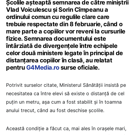
Școlile așteaptă semnarea de către miniștrii
Vlad Voiculescu și Sorin Cîmpeanu a
ordinului comun cu regulile clare care
trebuie respectate din 8 februarie, când o
mare parte a copiilor vor reveni la cursurile
fizice. Semnarea documentului este
întârziată de divergențele între echipele
celor două ministere legate în principal de
distanțarea copiilor în clasă, au relatat
pentru
G4Media.ro
surse oficiale.
Potrivit surselor citate, Ministerul Sănătății insistă pe
necesitatea ca între elevi să existe o distanță de cel
puțin un metru, așa cum a fost stabilit și în toamna
anului trecut, când au fost deschise școlile.
Această condiție a făcut ca, mai ales în orașele mari,