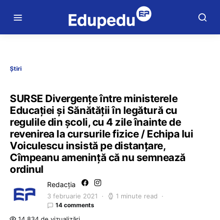
Știri
SURSE Divergențe între ministerele
Educației și Sănătății în legătură cu
regulile din școli, cu 4 zile înainte de
revenirea la cursurile fizice / Echipa lui
Voiculescu insistă pe distanțare,
Cîmpeanu amenință că nu semnează
ordinul
Redacția
3 februarie 2021
1 minute read
14 comments
14.834 de vizualizări