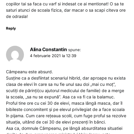
copiilor tai sa faca cu varf si indesat ce ai mentionat! O sa te
saturi atunci de scoala fizica, dar macar o sa scapi citeva ore
de odrasla!
Reply
Alina Constantin
spune:
4 februarie 2021 la 12:39
Câmpeanu este absurd.
Susține ca a desfiintat scenariul hibrid, dar aproape nu exista
clasa de elevi în care sa nu fie unul sau doi „mai cu moț”,
scutiți de părinți(cu ajutorul medicului de familie) de a merge
la scoala, „sa nu se expună”. Asa ca va fi ca la balamuc.
Proful tine ore cu cei 30 de elevi, masca lângă masca, dar îl
bibileste concomitent și pe elevul privilegiat de a face scoala
în pijama. Cum care rețeaua scolii, cum fuge proful sa rezolve
situația, uitând de cei 30 de elevi prezenți în bănci.
Asa ca, domnule Câmpeanu, pe lângă absurditatea situatiei