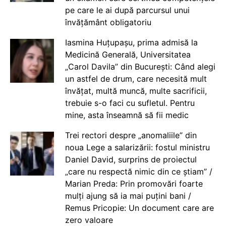
pe care le ai după parcursul unui
învățământ obligatoriu
Iasmina Huțupașu, prima admisă la
Medicină Generală, Universitatea
„Carol Davila” din București: Când alegi
un astfel de drum, care necesită mult
învățat, multă muncă, multe sacrificii,
trebuie s-o faci cu sufletul. Pentru
mine, asta înseamnă să fii medic
Trei rectori despre „anomaliile” din
noua Lege a salarizării: fostul ministru
Daniel David, surprins de proiectul
„care nu respectă nimic din ce știam” /
Marian Preda: Prin promovări foarte
mulți ajung să ia mai puțini bani /
Remus Pricopie: Un document care are
zero valoare