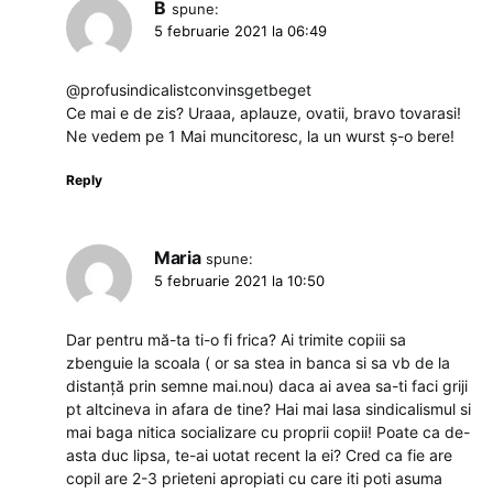
B
spune:
5 februarie 2021 la 06:49
@profusindicalistconvinsgetbeget
Ce mai e de zis? Uraaa, aplauze, ovatii, bravo tovarasi!
Ne vedem pe 1 Mai muncitoresc, la un wurst ș-o bere!
Reply
Maria
spune:
5 februarie 2021 la 10:50
Dar pentru mă-ta ti-o fi frica? Ai trimite copiii sa
zbenguie la scoala ( or sa stea in banca si sa vb de la
distanță prin semne mai.nou) daca ai avea sa-ti faci griji
pt altcineva in afara de tine? Hai mai lasa sindicalismul si
mai baga nitica socializare cu proprii copii! Poate ca de-
asta duc lipsa, te-ai uotat recent la ei? Cred ca fie are
copil are 2-3 prieteni apropiati cu care iti poti asuma