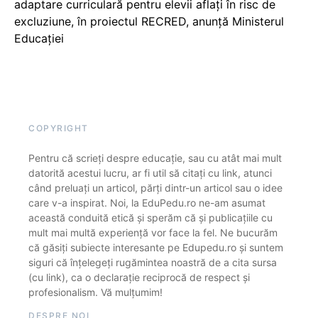
adaptare curriculară pentru elevii aflați în risc de
excluziune, în proiectul RECRED, anunță Ministerul
Educației
COPYRIGHT
Pentru că scrieți despre educație, sau cu atât mai mult
datorită acestui lucru, ar fi util să citați cu link, atunci
când preluați un articol, părți dintr-un articol sau o idee
care v-a inspirat. Noi, la EduPedu.ro ne-am asumat
această conduită etică și sperăm că și publicațiile cu
mult mai multă experiență vor face la fel. Ne bucurăm
că găsiți subiecte interesante pe Edupedu.ro și suntem
siguri că înțelegeți rugămintea noastră de a cita sursa
(cu link), ca o declarație reciprocă de respect și
profesionalism. Vă mulțumim!
DESPRE NOI