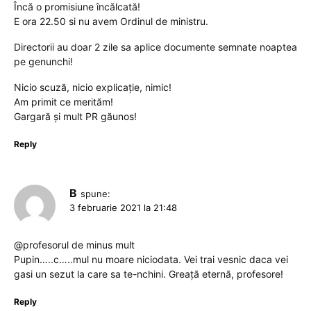
Încă o promisiune încălcată!
E ora 22.50 si nu avem Ordinul de ministru.
Directorii au doar 2 zile sa aplice documente semnate noaptea
pe genunchi!
Nicio scuză, nicio explicație, nimic!
Am primit ce merităm!
Gargară și mult PR găunos!
Reply
B
spune:
3 februarie 2021 la 21:48
@profesorul de minus mult
Pupin…..c…..mul nu moare niciodata. Vei trai vesnic daca vei
gasi un sezut la care sa te-nchini. Greață eternă, profesore!
Reply