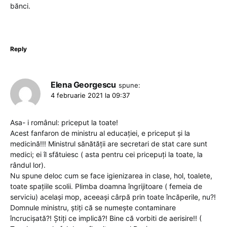
bănci.
Reply
Elena Georgescu
spune:
4 februarie 2021 la 09:37
Asa- i românul: priceput la toate!
Acest fanfaron de ministru al educației, e priceput și la
medicină!!! Ministrul sănătății are secretari de stat care sunt
medici; ei îl sfătuiesc ( asta pentru cei pricepuți la toate, la
rândul lor).
Nu spune deloc cum se face igienizarea in clase, hol, toalete,
toate spațiile scolii. Plimba doamna îngrijitoare ( femeia de
serviciu) același mop, aceeași cârpă prin toate încăperile, nu?!
Domnule ministru, știți că se numește contaminare
încrucișată?! Știți ce implică?! Bine că vorbiti de aerisire!! (