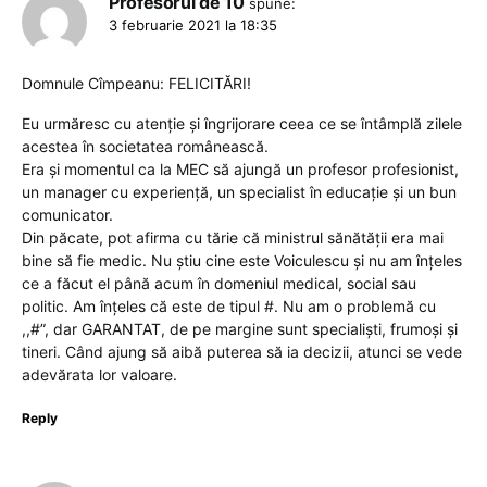
Profesorul de 10
spune:
3 februarie 2021 la 18:35
Domnule Cîmpeanu: FELICITĂRI!
Eu urmăresc cu atenție și îngrijorare ceea ce se întâmplă zilele
acestea în societatea românească.
Era și momentul ca la MEC să ajungă un profesor profesionist,
un manager cu experiență, un specialist în educație și un bun
comunicator.
Din păcate, pot afirma cu tărie că ministrul sănătății era mai
bine să fie medic. Nu știu cine este Voiculescu și nu am înțeles
ce a făcut el până acum în domeniul medical, social sau
politic. Am înțeles că este de tipul #. Nu am o problemă cu
,,#”, dar GARANTAT, de pe margine sunt specialiști, frumoși și
tineri. Când ajung să aibă puterea să ia decizii, atunci se vede
adevărata lor valoare.
Reply