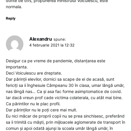
dorite de dvs, propunerea ministrului Voiculescu, este
normala.
Reply
Alexandru
spune:
4 februarie 2021 la 12:32
Desigur ca pe vreme de pandemie, distanțarea este
importanta.
Deci Voiculescu are dreptate.
Dar părinții elevilor, dornici sa scape de ei de acasă, sunt
fericiți sa ii înghesuie Câmpeanu 30 în clasa, umar lângă umăr,
nas lângă nas… Ca și asa fac forme asimptomatice de covid.
Iar dacă vreun prof cade victima colaterala, cu atât mai bine.
Ca părintilor nu le plac profii.
Dar părinților nu le poți cere mai mult.
Eu nici măcar de proprii copii nu se prea sinchisesc, preferând
sa ii trimită cu măști, prin mijloacele aglomerate de transport în
comun și apoi odată ajunși la scoala umăr lângă umăr, în