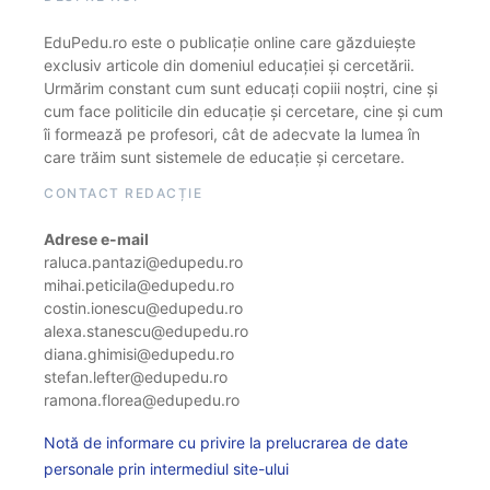
EduPedu.ro este o publicație online care găzduiește
exclusiv articole din domeniul educației și cercetării.
Urmărim constant cum sunt educați copiii noștri, cine și
cum face politicile din educație și cercetare, cine și cum
îi formează pe profesori, cât de adecvate la lumea în
care trăim sunt sistemele de educație și cercetare.
CONTACT REDACȚIE
Adrese e-mail
raluca.pantazi@edupedu.ro
mihai.peticila@edupedu.ro
costin.ionescu@edupedu.ro
alexa.stanescu@edupedu.ro
diana.ghimisi@edupedu.ro
stefan.lefter@edupedu.ro
ramona.florea@edupedu.ro
Notă de informare cu privire la prelucrarea de date
personale prin intermediul site-ului