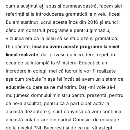
cum a susținut ați spus și dumneavoastră, facem aici
referință și la introducerea gramaticii la nivelul liceal.
Eu am susținut lucrul acesta încă din 2016 și atunci
când am construit programele pentru gimnaziu,
viziunea era ca la liceu să se studieze și gramatică.
Din păcate,
încă nu avem aceste programe la nivel
liceal realizate
, dar privesc cu încredere, repet, în
ceea ce se întâmplă la Ministerul Educației, am
încredere în colegii mei că lucrurile vor fi realizate
așa cum trebuie în așa fel încât să avem un sistem de
educație cu care să ne mândrim. Dați-mi voie să-i
mulțumesc domnului ministru pentru prezență, pentru
că ne-a ascultat, pentru că a participat activ la
această dezbatere și sunt convinsă că vom continua
această colaborare din cadrul Comisiei de educație
de la nivelul PNL București și de ce nu, vă aștept