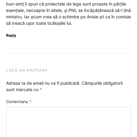
bun-simț îi spun că proiectele de lege sunt proaste în părțile
esențiale, necoapte în altele, și PNL se încăpățânează să-l țină
ministru. Iar acum vrea să o schimbe pe Anisie pt ca în comisie
să treacă ușor toate ticăloșiile lui.
Reply
LASĂ UN RĂSPUNS
Adresa ta de email nu va fi publicată.
Câmpurile obligatorii
sunt marcate cu
*
Comentariu
*