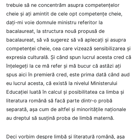
trebuie să ne concentrăm asupra competențelor
cheie și ați amintit de cele opt competențe cheie,
dați-mi voie domnule ministru referitor la
bacalaureat, la structura nouă propusă de
bacalaureat, să vă sugerez să vă aplecați și asupra
competenței cheie, cea care vizează sensibilizarea și
expresia culturală. Și când spun lucrul acesta cred că
înțelegeți la ce mă refer și mă bucur că astăzi ați
spus aici în premieră cred, este prima dată când aud
eu lucrul acesta, că există la nivelul Ministerului
Educației luată în calcul și posibilitatea ca limba și
literatura română să facă parte dintr-o probă
separată, așa cum de altfel și minoritățile naționale
au dreptul să susțină proba de limbă maternă.
Deci vorbim despre limbă și literatură română, așa