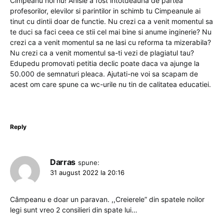
Cimpeanu noi nu! Anisie a fost intotdeauna de partea
profesorilor, elevilor si parintilor in schimb tu Cimpeanule ai
tinut cu dintii doar de functie. Nu crezi ca a venit momentul sa
te duci sa faci ceea ce stii cel mai bine si anume inginerie? Nu
crezi ca a venit momentul sa ne lasi cu reforma ta mizerabila?
Nu crezi ca a venit momentul sa-ti vezi de plagiatul tau?
Edupedu promovati petitia declic poate daca va ajunge la
50.000 de semnaturi pleaca. Ajutati-ne voi sa scapam de
acest om care spune ca wc-urile nu tin de calitatea educatiei.
Reply
Darras
spune:
31 august 2022 la 20:16
Câmpeanu e doar un paravan. ,,Creierele” din spatele noilor
legi sunt vreo 2 consilieri din spate lui…