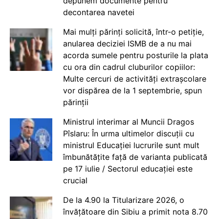
depunem documente pentru
decontarea navetei
Mai mulți părinți solicită, într-o petiție,
anularea deciziei ISMB de a nu mai
acorda sumele pentru posturile la plata
cu ora din cadrul cluburilor copiilor:
Multe cercuri de activități extrașcolare
vor dispărea de la 1 septembrie, spun
părinții
Ministrul interimar al Muncii Dragos
Pîslaru: În urma ultimelor discuții cu
ministrul Educației lucrurile sunt mult
îmbunătățite față de varianta publicată
pe 17 iulie / Sectorul educației este
crucial
De la 4.90 la Titularizare 2026, o
învățătoare din Sibiu a primit nota 8.70