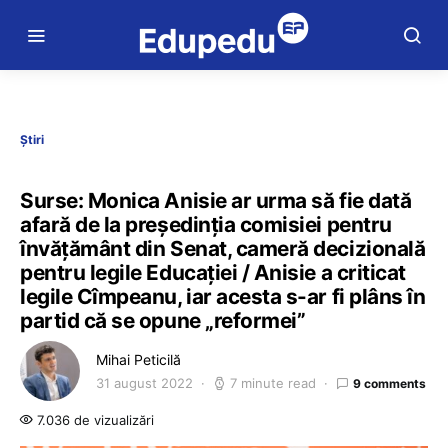
Știri
Surse: Monica Anisie ar urma să fie dată
afară de la președinția comisiei pentru
învățământ din Senat, cameră decizională
pentru legile Educației / Anisie a criticat
legile Cîmpeanu, iar acesta s-ar fi plâns în
partid că se opune „reformei”
Mihai Peticilă
31 august 2022
7 minute read
9 comments
7.036 de vizualizări