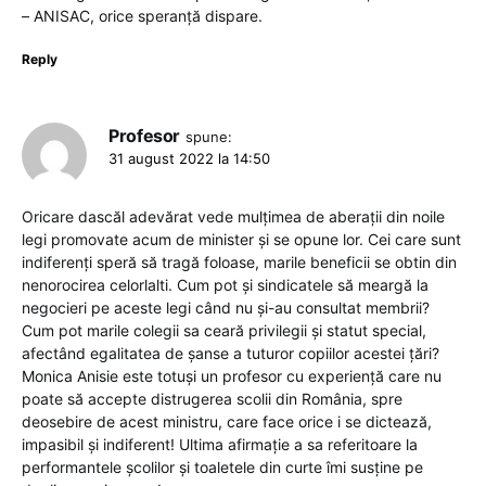
– ANISAC, orice speranță dispare.
Reply
Profesor
spune:
31 august 2022 la 14:50
Oricare dascăl adevărat vede mulțimea de aberații din noile
legi promovate acum de minister și se opune lor. Cei care sunt
indiferenți speră să tragă foloase, marile beneficii se obtin din
nenorocirea celorlalti. Cum pot și sindicatele să meargă la
negocieri pe aceste legi când nu și-au consultat membrii?
Cum pot marile colegii sa ceară privilegii și statut special,
afectând egalitatea de șanse a tuturor copiilor acestei țări?
Monica Anisie este totuși un profesor cu experiență care nu
poate să accepte distrugerea scolii din România, spre
deosebire de acest ministru, care face orice i se dictează,
impasibil și indiferent! Ultima afirmație a sa referitoare la
performantele școlilor și toaletele din curte îmi susține pe