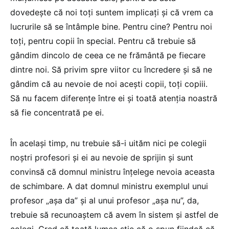
dovedește că noi toți suntem implicați și că vrem ca
lucrurile să se întâmple bine. Pentru cine? Pentru noi
toți, pentru copii în special. Pentru că trebuie să
gândim dincolo de ceea ce ne frământă pe fiecare
dintre noi. Să privim spre viitor cu încredere și să ne
gândim că au nevoie de noi acești copii, toți copiii.
Să nu facem diferențe între ei și toată atenția noastră
să fie concentrată pe ei.
În același timp, nu trebuie să-i uităm nici pe colegii
noștri profesori și ei au nevoie de sprijin și sunt
convinsă că domnul ministru înțelege nevoia aceasta
de schimbare. A dat domnul ministru exemplul unui
profesor „așa da” și al unui profesor „așa nu”, da,
trebuie să recunoaștem că avem în sistem și astfel de
colegi. Cred că toată lumea știe că o spun fiindcă că