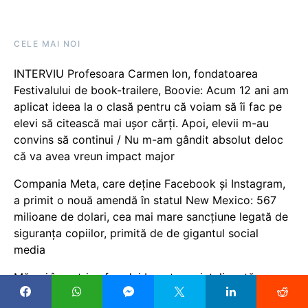
CELE MAI NOI
INTERVIU Profesoara Carmen Ion, fondatoarea
Festivalului de book-trailere, Boovie: Acum 12 ani am
aplicat ideea la o clasă pentru că voiam să îi fac pe
elevi să citească mai ușor cărți. Apoi, elevii m-au
convins să continui / Nu m-am gândit absolut deloc
că va avea vreun impact major
Compania Meta, care deține Facebook și Instagram,
a primit o nouă amendă în statul New Mexico: 567
milioane de dolari, cea mai mare sancțiune legată de
siguranța copiilor, primită de de gigantul social
media
Măsuri împotriva fraudei bazate pe inteligență
artificială, în școlile din Danemarca: Elevii vor