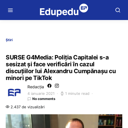
Știri
SURSE G4Media: Poliția Capitalei s-a
sesizat și face verificări în cazul
discuțiilor lui Alexandru Cumpănașu cu
minori pe TikTok
Redacția
4 ianuarie 2021
1 minute read
No comments
2.437 de vizualizări