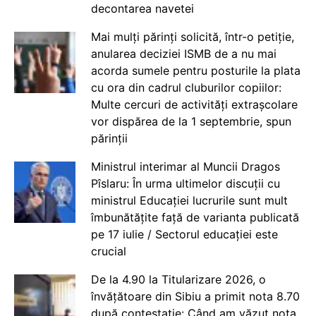
decontarea navetei
Mai mulți părinți solicită, într-o petiție,
anularea deciziei ISMB de a nu mai
acorda sumele pentru posturile la plata
cu ora din cadrul cluburilor copiilor:
Multe cercuri de activități extrașcolare
vor dispărea de la 1 septembrie, spun
părinții
Ministrul interimar al Muncii Dragos
Pîslaru: În urma ultimelor discuții cu
ministrul Educației lucrurile sunt mult
îmbunătățite față de varianta publicată
pe 17 iulie / Sectorul educației este
crucial
De la 4.90 la Titularizare 2026, o
învățătoare din Sibiu a primit nota 8.70
după contestație: Când am văzut nota