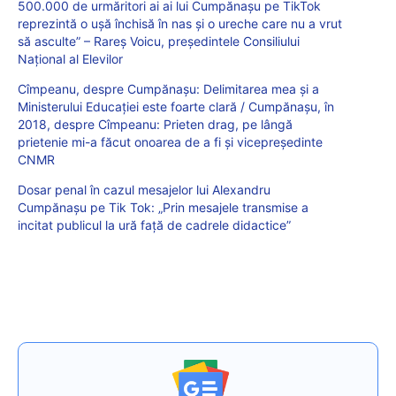
500.000 de urmăritori ai ai lui Cumpănașu pe TikTok
reprezintă o ușă închisă în nas și o ureche care nu a vrut
să asculte” – Rareș Voicu, președintele Consiliului
Național al Elevilor
Cîmpeanu, despre Cumpănașu: Delimitarea mea și a
Ministerului Educației este foarte clară / Cumpănașu, în
2018, despre Cîmpeanu: Prieten drag, pe lângă
prietenie mi-a făcut onoarea de a fi și vicepreședinte
CNMR
Dosar penal în cazul mesajelor lui Alexandru
Cumpănașu pe Tik Tok: „Prin mesajele transmise a
incitat publicul la ură față de cadrele didactice”