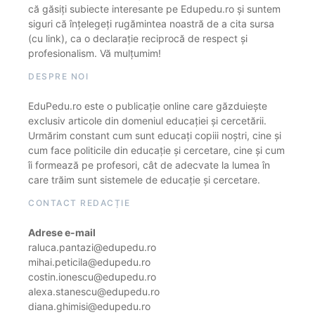
că găsiți subiecte interesante pe Edupedu.ro și suntem
siguri că înțelegeți rugămintea noastră de a cita sursa
(cu link), ca o declarație reciprocă de respect și
profesionalism. Vă mulțumim!
DESPRE NOI
EduPedu.ro este o publicație online care găzduiește
exclusiv articole din domeniul educației și cercetării.
Urmărim constant cum sunt educați copiii noștri, cine și
cum face politicile din educație și cercetare, cine și cum
îi formează pe profesori, cât de adecvate la lumea în
care trăim sunt sistemele de educație și cercetare.
CONTACT REDACȚIE
Adrese e-mail
raluca.pantazi@edupedu.ro
mihai.peticila@edupedu.ro
costin.ionescu@edupedu.ro
alexa.stanescu@edupedu.ro
diana.ghimisi@edupedu.ro