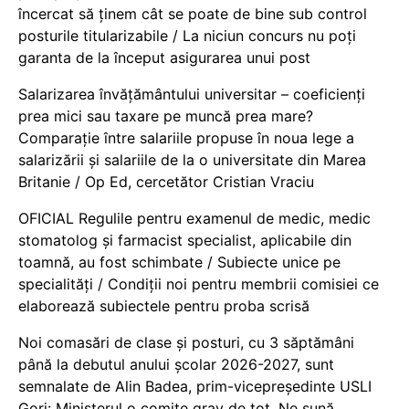
încercat să ținem cât se poate de bine sub control
posturile titularizabile / La niciun concurs nu poți
garanta de la început asigurarea unui post
Salarizarea învățământului universitar – coeficienți
prea mici sau taxare pe muncă prea mare?
Comparație între salariile propuse în noua lege a
salarizării și salariile de la o universitate din Marea
Britanie / Op Ed, cercetător Cristian Vraciu
OFICIAL Regulile pentru examenul de medic, medic
stomatolog și farmacist specialist, aplicabile din
toamnă, au fost schimbate / Subiecte unice pe
specialități / Condiții noi pentru membrii comisiei ce
elaborează subiectele pentru proba scrisă
Noi comasări de clase și posturi, cu 3 săptămâni
până la debutul anului școlar 2026-2027, sunt
semnalate de Alin Badea, prim-vicepreședinte USLI
Gorj: Ministerul o comite grav de tot. Ne sună