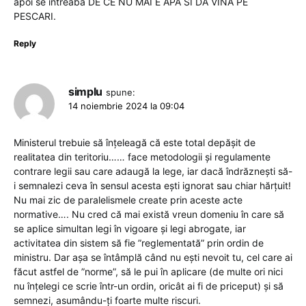
apoi se întreabă DE CE NU MAI E APA SI DA VINA PE
PESCARI.
Reply
simplu
spune:
14 noiembrie 2024 la 09:04
Ministerul trebuie să înțeleagă că este total depășit de
realitatea din teritoriu…… face metodologii și regulamente
contrare legii sau care adaugă la lege, iar dacă îndrăznești să-
i semnalezi ceva în sensul acesta ești ignorat sau chiar hărțuit!
Nu mai zic de paralelismele create prin aceste acte
normative…. Nu cred că mai există vreun domeniu în care să
se aplice simultan legi în vigoare și legi abrogate, iar
activitatea din sistem să fie ”reglementată” prin ordin de
ministru. Dar așa se întâmplă când nu ești nevoit tu, cel care ai
făcut astfel de ”norme”, să le pui în aplicare (de multe ori nici
nu înțelegi ce scrie într-un ordin, oricât ai fi de priceput) și să
semnezi, asumându-ți foarte multe riscuri.