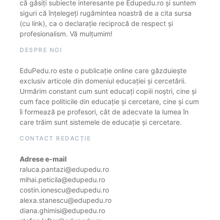
că găsiți subiecte interesante pe Edupedu.ro și suntem
siguri că înțelegeți rugămintea noastră de a cita sursa
(cu link), ca o declarație reciprocă de respect și
profesionalism. Vă mulțumim!
DESPRE NOI
EduPedu.ro este o publicație online care găzduiește
exclusiv articole din domeniul educației și cercetării.
Urmărim constant cum sunt educați copiii noștri, cine și
cum face politicile din educație și cercetare, cine și cum
îi formează pe profesori, cât de adecvate la lumea în
care trăim sunt sistemele de educație și cercetare.
CONTACT REDACȚIE
Adrese e-mail
raluca.pantazi@edupedu.ro
mihai.peticila@edupedu.ro
costin.ionescu@edupedu.ro
alexa.stanescu@edupedu.ro
diana.ghimisi@edupedu.ro