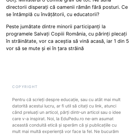
directorii disperați că oamenii rămân fără posturi. Ce
se întâmplă cu învățătorii, cu educatorii?
Peste jumătate dintre minorii participanți la
programele Salvați Copiii România, cu părinți plecați
în străinătate, vor ca aceștia să vină acasă, iar 1 din 5
vor să se mute și ei în țara străină
COPYRIGHT
Pentru că scrieți despre educație, sau cu atât mai mult
datorită acestui lucru, ar fi util să citați cu link, atunci
când preluați un articol, părți dintr-un articol sau o idee
care v-a inspirat. Noi, la EduPedu.ro ne-am asumat
această conduită etică și sperăm că și publicațiile cu
mult mai multă experiență vor face la fel. Ne bucurăm