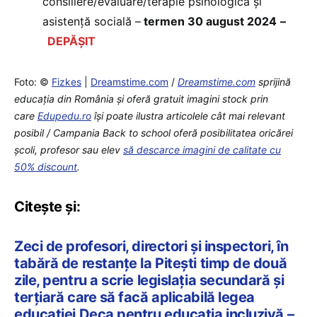
consiliere/evaluare/terapie psihologică și
asistență socială –
termen 30 august 2024
–
DEPĂȘIT
Foto: ©
Fizkes
|
Dreamstime.com
/
Dreamstime.com
sprijină
educaţia din România şi oferă gratuit imagini stock prin
care
Edupedu.ro
îşi poate ilustra articolele cât mai relevant
posibil / Campania Back to school oferă posibilitatea oricărei
școli, profesor sau elev
să descarce imagini de calitate cu
50% discount
.
Citește și:
Zeci de profesori, directori și inspectori, în
tabără de restanțe la Pitești timp de două
zile, pentru a scrie legislația secundară și
terțiară care să facă aplicabilă legea
educației Deca pentru educația incluzivă –