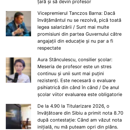
țară și să devin profesor
Vicepremierul Tanczos Barna: Dacă
învățământul nu se rezolvă, pică toată
legea salarizării / Sunt mai multe
promisiuni din partea Guvernului către
angajații din educație și nu par a fi
respectate
Aura Stănculescu, consilier școlar:
Meseria de profesor este un stres
continuu și unii sunt mai puțini
rezistenți. Este necesară o evaluare
psihiatrică din când în când / De anul
școlar viitor evaluarea este obligatorie
De la 4.90 la Titularizare 2026, o
învățătoare din Sibiu a primit nota 8.70
după contestație: Când am văzut nota
inițială, nu mă puteam opri din plâns.