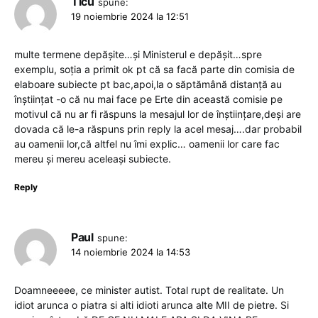
Ticu
spune:
19 noiembrie 2024 la 12:51
multe termene depășite…și Ministerul e depășit…spre
exemplu, soția a primit ok pt că sa facă parte din comisia de
elaboare subiecte pt bac,apoi,la o săptămână distanță au
înștiințat -o că nu mai face pe Erte din această comisie pe
motivul că nu ar fi răspuns la mesajul lor de înștiințare,deși are
dovada că le-a răspuns prin reply la acel mesaj….dar probabil
au oamenii lor,că altfel nu îmi explic… oamenii lor care fac
mereu și mereu aceleași subiecte.
Reply
Paul
spune:
14 noiembrie 2024 la 14:53
Doamneeeee, ce minister autist. Total rupt de realitate. Un
idiot arunca o piatra si alti idioti arunca alte MII de pietre. Si