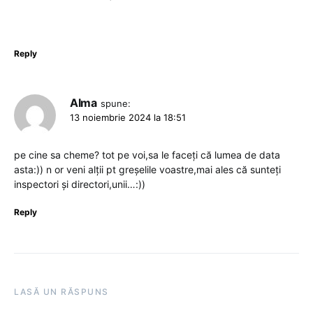
Reply
Alma
spune:
13 noiembrie 2024 la 18:51
pe cine sa cheme? tot pe voi,sa le faceți că lumea de data
asta:)) n or veni alții pt greșelile voastre,mai ales că sunteți
inspectori și directori,unii…:))
Reply
LASĂ UN RĂSPUNS