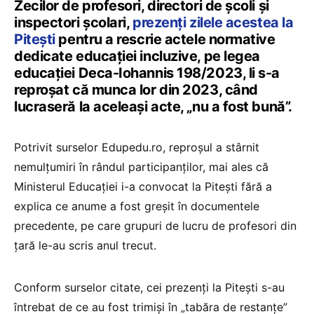
Zecilor de profesori, directori de școli și
inspectori școlari,
prezenți zilele acestea la
Pitești
pentru a rescrie actele normative
dedicate educației incluzive, pe legea
educației Deca-Iohannis 198/2023, li s-a
reproșat că munca lor din 2023, când
lucraseră la aceleași acte, „nu a fost bună”.
Potrivit surselor Edupedu.ro, reproșul a stârnit
nemulțumiri în rândul participanților, mai ales că
Ministerul Educației i-a convocat la Pitești fără a
explica ce anume a fost greșit în documentele
precedente, pe care grupuri de lucru de profesori din
țară le-au scris anul trecut.
Conform surselor citate, cei prezenți la Pitești s-au
întrebat de ce au fost trimiși în „tabăra de restanțe”