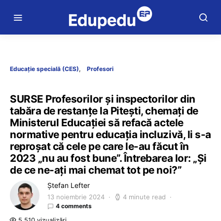
Educație specială (CES)
Profesori
SURSE Profesorilor și inspectorilor din
tabăra de restanțe la Pitești, chemați de
Ministerul Educației să refacă actele
normative pentru educația incluzivă, li s-a
reproșat că cele pe care le-au făcut în
2023 „nu au fost bune”. Întrebarea lor: „Și
de ce ne-ați mai chemat tot pe noi?”
Ștefan Lefter
13 noiembrie 2024
4 minute read
4 comments
5.510 vizualizări