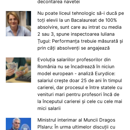
decontarea navetei
Nu poate liceul tehnologic să-i ducă pe
toți elevii la un Bacalaureat de 100%
absolvire, sunt care au intrat cu media
2 sau 3, spune inspectoarea Iuliana
Țugui: Performanța trebuie măsurată și
prin câți absolvenți se angajează
Evoluția salariilor profesorilor din
România nu se încadrează în niciun
model european - analiză Eurydice:
salariul crește doar 25 de ani în timpul
carierei, dar procesul e între statele cu
venituri mari pentru profesori încă de
la începutul carierei și cele cu cele mai
mici salarii
Ministrul interimar al Muncii Dragos
Pîslaru: În urma ultimelor discuții cu