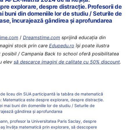
e explorare, despre distracție. Profesorii de
ai buni din domeniile lor de studiu / Seturile de
se, încurajează gândirea și aprofundarea
ime.com
/
Dreamstime.com
sprijină educaţia din
imagini stock prin care
Edupedu.ro
îşi poate ilustra
t posibil / Campania Back to school oferă posibilitatea
au elev
să descarce imagini de calitate cu 50% discount
.
de liceu din SUA participantă la tabăra de matematică
 Matematica este despre explorare, despre distracție.
cei mai buni din domeniile lor de studiu / Seturile de
rajează gândirea și aprofundarea
ann, profesor la Universitatea Paris Saclay, despre
i-aș învăța matematică prin explorare, să descopere