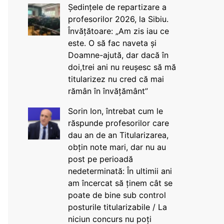
Ședințele de repartizare a
profesorilor 2026, la Sibiu.
Învățătoare: „Am zis iau ce
este. O să fac naveta și
Doamne-ajută, dar dacă în
doi,trei ani nu reușesc să mă
titularizez nu cred că mai
rămân în învățământ”
Sorin Ion, întrebat cum le
răspunde profesorilor care
dau an de an Titularizarea,
obțin note mari, dar nu au
post pe perioadă
nedeterminată: În ultimii ani
am încercat să ținem cât se
poate de bine sub control
posturile titularizabile / La
niciun concurs nu poți