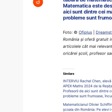
Matematica este despr
aici sunt dintre cei m
probleme sunt frumoa
Foto: ©
Ofiplus
|
Dreamst
România şi oferă gratuit 
articolele cât mai relevan
oricărei școli, profesor s
Similare
INTERVIU Rachel Chen, elevă 
APEX-Maths 2024 de la Reșița:
Profesorii de aici sunt dintre 
probleme sunt frumoase, încu
Matematicianul Olivier Schiffm
școala din România: Pe elevi 