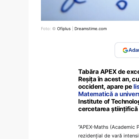
Foto: ©
Ofiplus
|
Dreamstime.com
Adau
Tabăra APEX de excel
Reșița în acest an, cu
occident, apare pe
l
Matematică a univers
Institute of Technolo
cercetarea științifică
”APEX-Maths (Academic P
rezidențial de vară intens