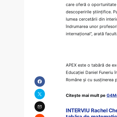
care oferă o oportunitate
descoperirile științifice.
lumea cercetării din inte
îndrumarea unor profesori 
internațional”, arată facul
APEX este o tabără de exc
Educației Daniel Funeriu 
Române și cu susținerea pr
Citește mai mult pe
G4Me
INTERVIU Rachel Chen
tabăra de matematic