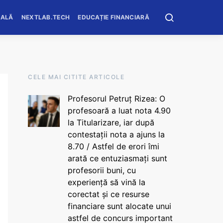
OALĂ
NEXTLAB.TECH
EDUCAȚIE FINANCIARĂ
CELE MAI CITITE ARTICOLE
Profesorul Petruț Rizea: O
profesoară a luat nota 4.90
la Titularizare, iar după
contestații nota a ajuns la
8.70 / Astfel de erori îmi
arată ce entuziasmați sunt
profesorii buni, cu
experiență să vină la
corectat și ce resurse
financiare sunt alocate unui
astfel de concurs important