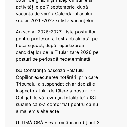
copiii de grădiniță încep cursurile și
activitățile pe 7 septembrie, după
vacanța de vară / Calendarul anului
școlar 2026-2027 și lista vacanțelor
An școlar 2026-2027. Lista posturilor
pentru profesori a fost actualizată, pe
fiecare județ, după repartizarea
candidaților de la Titularizare 2026 pe
posturi pe perioadă nedeterminată
ISJ Constanța pasează Palatului
Copiilor executarea hotărârii prin care
Tribunalul a suspendat chiar deciziile
Inspectoratului de tăiere a posturilor:
Obligațiile vă revin „în totalitate” / ISJ
susține că s-a conformat pentru că nu
a mai emis alte acte
ULTIMĂ ORĂ Elevii români au obținut 3