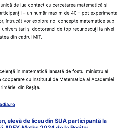
 unică de lua contact cu cercetarea matematică și
 Participanții – un număr maxim de 40 – pot experimenta
rior, întrucât vor explora noi concepte matematice sub
universitari și doctoranzi de top recunoscuți la nivel
tatea din cadrul MIT.
elență în matematică lansată de fostul ministru al
în cooperare cu Institutul de Matematică al Academiei
imăriei din Reșița.
dia.ro
, elevă de liceu din SUA participantă la
ă APEX-Maths 2024 de la Reșița: