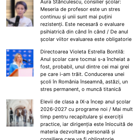
Aura Stănculescu, consilier școlar:
Meseria de profesor este un stres
continuu și unii sunt mai puțini
rezistenți. Este necesară o evaluare
psihiatrică din când în când / De anul
școlar viitor evaluarea este obligatorie
Directoarea Violeta Estrella Bontilă:
Anul școlar care tocmai s-a încheiat a
fost, probabil, unul dintre cei mai grei
pe care i-am trăit. Conducerea unei
școli în România înseamnă, astăzi, un
stres permanent, o muncă titanică
Elevii de clasa a IX-a încep anul școlar
2026-2027 cu programe noi / Mai mult
timp pentru recapitulare și exerciții
practice, iar dirigenția este înlocuită de
materia dezvoltare personală și
consiliere care va fi obligatorie