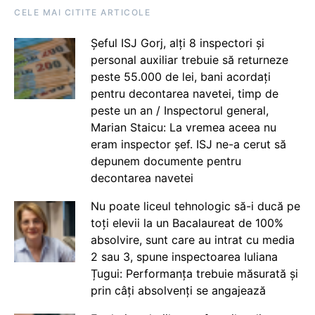
CELE MAI CITITE ARTICOLE
Șeful ISJ Gorj, alți 8 inspectori și
personal auxiliar trebuie să returneze
peste 55.000 de lei, bani acordați
pentru decontarea navetei, timp de
peste un an / Inspectorul general,
Marian Staicu: La vremea aceea nu
eram inspector șef. ISJ ne-a cerut să
depunem documente pentru
decontarea navetei
Nu poate liceul tehnologic să-i ducă pe
toți elevii la un Bacalaureat de 100%
absolvire, sunt care au intrat cu media
2 sau 3, spune inspectoarea Iuliana
Țugui: Performanța trebuie măsurată și
prin câți absolvenți se angajează