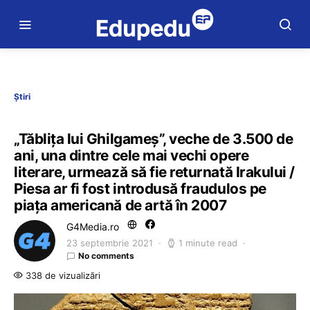
Știri
„Tăblița lui Ghilgameș”, veche de 3.500 de
ani, una dintre cele mai vechi opere
literare, urmează să fie returnată Irakului /
Piesa ar fi fost introdusă fraudulos pe
piața americană de artă în 2007
G4Media.ro
23 septembrie 2021
1 minute read
No comments
338 de vizualizări