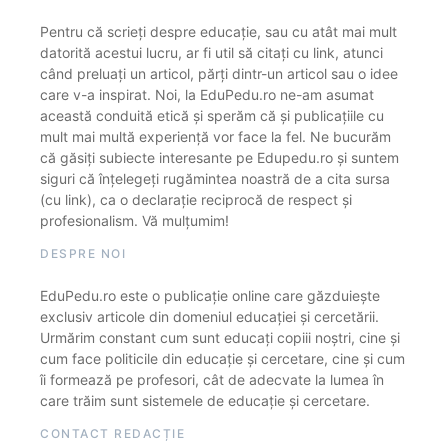
Pentru că scrieți despre educație, sau cu atât mai mult
datorită acestui lucru, ar fi util să citați cu link, atunci
când preluați un articol, părți dintr-un articol sau o idee
care v-a inspirat. Noi, la EduPedu.ro ne-am asumat
această conduită etică și sperăm că și publicațiile cu
mult mai multă experiență vor face la fel. Ne bucurăm
că găsiți subiecte interesante pe Edupedu.ro și suntem
siguri că înțelegeți rugămintea noastră de a cita sursa
(cu link), ca o declarație reciprocă de respect și
profesionalism. Vă mulțumim!
DESPRE NOI
EduPedu.ro este o publicație online care găzduiește
exclusiv articole din domeniul educației și cercetării.
Urmărim constant cum sunt educați copiii noștri, cine și
cum face politicile din educație și cercetare, cine și cum
îi formează pe profesori, cât de adecvate la lumea în
care trăim sunt sistemele de educație și cercetare.
CONTACT REDACȚIE