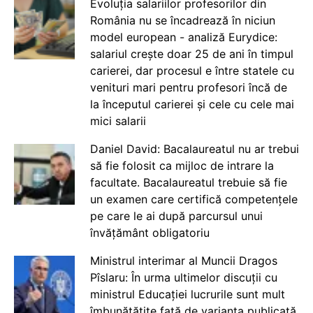
Evoluția salariilor profesorilor din
România nu se încadrează în niciun
model european - analiză Eurydice:
salariul crește doar 25 de ani în timpul
carierei, dar procesul e între statele cu
venituri mari pentru profesori încă de
la începutul carierei și cele cu cele mai
mici salarii
Daniel David: Bacalaureatul nu ar trebui
să fie folosit ca mijloc de intrare la
facultate. Bacalaureatul trebuie să fie
un examen care certifică competențele
pe care le ai după parcursul unui
învățământ obligatoriu
Ministrul interimar al Muncii Dragos
Pîslaru: În urma ultimelor discuții cu
ministrul Educației lucrurile sunt mult
îmbunătățite față de varianta publicată