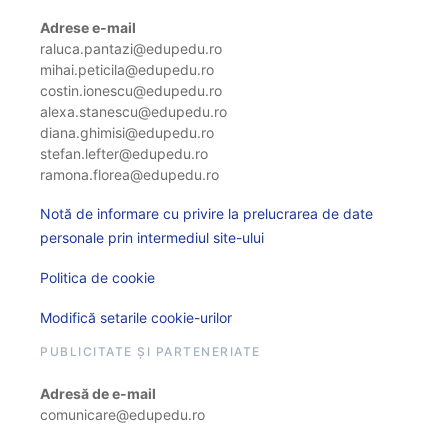
Adrese e-mail
raluca.pantazi@edupedu.ro
mihai.peticila@edupedu.ro
costin.ionescu@edupedu.ro
alexa.stanescu@edupedu.ro
diana.ghimisi@edupedu.ro
stefan.lefter@edupedu.ro
ramona.florea@edupedu.ro
Notă de informare cu privire la prelucrarea de date
personale prin intermediul site-ului
Politica de cookie
Modifică setarile cookie-urilor
PUBLICITATE ȘI PARTENERIATE
Adresă de e-mail
comunicare@edupedu.ro