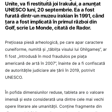
Unite, va fi restituită joi Irakului, a anunţat
UNESCO luni, 20 septembrie. Ea a fost
furată dintr-un muzeu irakian în 1991, când
țara a fost implicată în primul război din
Golf, scrie Le Monde, citată de Rador.
Prețioasa piesă arheologică, pe care apar caractere
cuneiforme, numită și „tăbliţa visului lui Ghilgameş”, ar
fi fost „introdusă în mod fraudulos pe piața
americană de artă în 2007”, înainte de a fi confiscată
de autoritățile judiciare ale țării în 2019, potrivit
UNESCO.
În pofida dimensiunilor reduse, tableta are o valoare
imensă şi este considerată una dintre cele mai vechi
opere literare ale umanității. Conține fragmente din