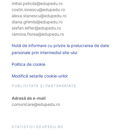
mihai.peticila@edupedu.ro
costin.ionescu@edupedu.ro
alexa.stanescu@edupedu.ro
diana.ghimisi@edupedu.ro
stefan.lefter@edupedu.ro
ramona.florea@edupedu.ro
Notă de informare cu privire la prelucrarea de date
personale prin intermediul site-ului
Politica de cookie
Modifică setarile cookie-urilor
PUBLICITATE ȘI PARTENERIATE
Adresă de e-mail
comunicare@edupedu.ro
STATISTICI EDUPEDU.RO