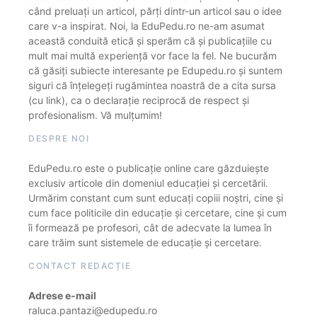
când preluați un articol, părți dintr-un articol sau o idee
care v-a inspirat. Noi, la EduPedu.ro ne-am asumat
această conduită etică și sperăm că și publicațiile cu
mult mai multă experiență vor face la fel. Ne bucurăm
că găsiți subiecte interesante pe Edupedu.ro și suntem
siguri că înțelegeți rugămintea noastră de a cita sursa
(cu link), ca o declarație reciprocă de respect și
profesionalism. Vă mulțumim!
DESPRE NOI
EduPedu.ro este o publicație online care găzduiește
exclusiv articole din domeniul educației și cercetării.
Urmărim constant cum sunt educați copiii noștri, cine și
cum face politicile din educație și cercetare, cine și cum
îi formează pe profesori, cât de adecvate la lumea în
care trăim sunt sistemele de educație și cercetare.
CONTACT REDACȚIE
Adrese e-mail
raluca.pantazi@edupedu.ro