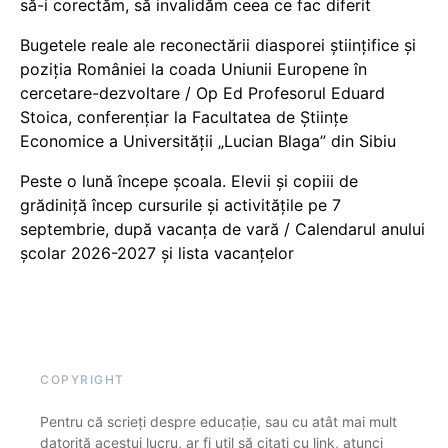
să-i corectăm, să invalidăm ceea ce fac diferit
Bugetele reale ale reconectării diasporei științifice și
poziția României la coada Uniunii Europene în
cercetare-dezvoltare / Op Ed Profesorul Eduard
Stoica, conferențiar la Facultatea de Științe
Economice a Universității „Lucian Blaga” din Sibiu
Peste o lună începe școala. Elevii și copiii de
grădiniță încep cursurile și activitățile pe 7
septembrie, după vacanța de vară / Calendarul anului
școlar 2026-2027 și lista vacanțelor
COPYRIGHT
Pentru că scrieți despre educație, sau cu atât mai mult
datorită acestui lucru, ar fi util să citați cu link, atunci