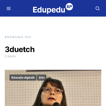
BROWSING TAG
3duetch
2 posts
Educație digitală
Știri