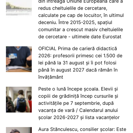
din întreaga Uniune Europeană care a
redus cheltuielile de cercetare,
calculate pe cap de locuitor, în ultimul
deceniu. Între 2015-2025, spațiul
comunitar a crescut masiv cheltuielile
de cercetare - ultimele date Eurostat
OFICIAL Prima de carieră didactică
2026: profesorii primesc cei 1.500 de
lei până la 31 august și îi pot folosi
până în august 2027 dacă rămân în
învățământ
Peste o lună începe școala. Elevii și
copiii de grădiniță încep cursurile și
activitățile pe 7 septembrie, după
vacanța de vară / Calendarul anului
școlar 2026-2027 și lista vacanțelor
Aura Stănculescu, consilier școlar: Este