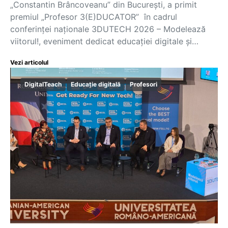
„Constantin Brâncoveanu” din București, a primit
premiul „Profesor 3(E)DUCATOR” în cadrul
conferinței naționale 3DUTECH 2026 – Modelează
viitorul!, eveniment dedicat educației digitale și…
Vezi articolul
DigitalTeach
Educație digitală
Profesori