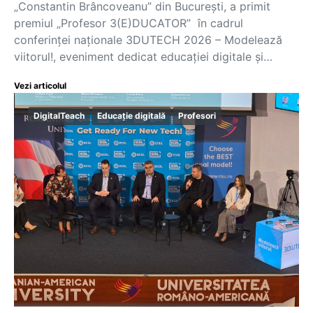
„Constantin Brâncoveanu” din București, a primit
premiul „Profesor 3(E)DUCATOR” în cadrul
conferinței naționale 3DUTECH 2026 – Modelează
viitorul!, eveniment dedicat educației digitale și…
Vezi articolul
DigitalTeach
Educație digitală
Profesori