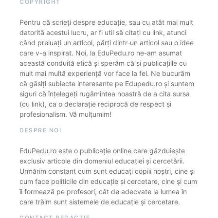
COPYRIGHT
Pentru că scrieți despre educație, sau cu atât mai mult
datorită acestui lucru, ar fi util să citați cu link, atunci
când preluați un articol, părți dintr-un articol sau o idee
care v-a inspirat. Noi, la EduPedu.ro ne-am asumat
această conduită etică și sperăm că și publicațiile cu
mult mai multă experiență vor face la fel. Ne bucurăm
că găsiți subiecte interesante pe Edupedu.ro și suntem
siguri că înțelegeți rugămintea noastră de a cita sursa
(cu link), ca o declarație reciprocă de respect și
profesionalism. Vă mulțumim!
DESPRE NOI
EduPedu.ro este o publicație online care găzduiește
exclusiv articole din domeniul educației și cercetării.
Urmărim constant cum sunt educați copiii noștri, cine și
cum face politicile din educație și cercetare, cine și cum
îi formează pe profesori, cât de adecvate la lumea în
care trăim sunt sistemele de educație și cercetare.
CONTACT REDACȚIE