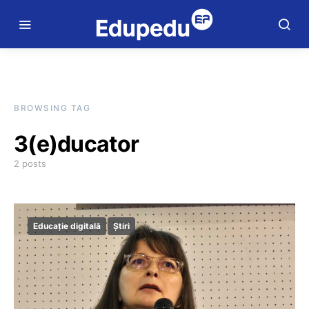
BROWSING TAG
3(e)ducator
2 posts
Educație digitală
Știri