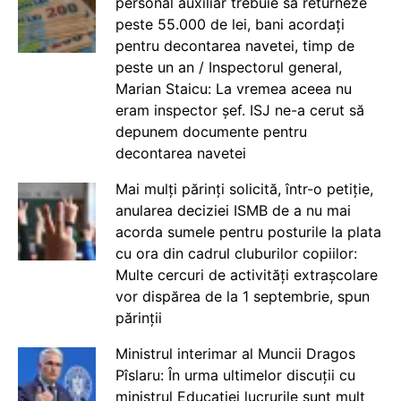
personal auxiliar trebuie să returneze
peste 55.000 de lei, bani acordați
pentru decontarea navetei, timp de
peste un an / Inspectorul general,
Marian Staicu: La vremea aceea nu
eram inspector șef. ISJ ne-a cerut să
depunem documente pentru
decontarea navetei
Mai mulți părinți solicită, într-o petiție,
anularea deciziei ISMB de a nu mai
acorda sumele pentru posturile la plata
cu ora din cadrul cluburilor copiilor:
Multe cercuri de activități extrașcolare
vor dispărea de la 1 septembrie, spun
părinții
Ministrul interimar al Muncii Dragos
Pîslaru: În urma ultimelor discuții cu
ministrul Educației lucrurile sunt mult