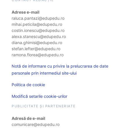
Adrese e-mail
raluca.pantazi@edupedu.ro
mihai.peticila@edupedu.ro
costin.ionescu@edupedu.ro
alexa.stanescu@edupedu.ro
diana.ghimisi@edupedu.ro
stefan.lefter@edupedu.ro
ramona.florea@edupedu.ro
Notă de informare cu privire la prelucrarea de date
personale prin intermediul site-ului
Politica de cookie
Modifică setarile cookie-urilor
PUBLICITATE ȘI PARTENERIATE
Adresă de e-mail
comunicare@edupedu.ro