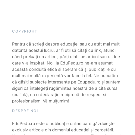
COPYRIGHT
Pentru că scrieți despre educație, sau cu atât mai mult
datorită acestui lucru, ar fi util să citați cu link, atunci
când preluați un articol, părți dintr-un articol sau o idee
care v-a inspirat. Noi, la EduPedu.ro ne-am asumat
această conduită etică și sperăm că și publicațiile cu
mult mai multă experiență vor face la fel. Ne bucurăm
că găsiți subiecte interesante pe Edupedu.ro și suntem
siguri că înțelegeți rugămintea noastră de a cita sursa
(cu link), ca o declarație reciprocă de respect și
profesionalism. Vă mulțumim!
DESPRE NOI
EduPedu.ro este o publicație online care găzduiește
exclusiv articole din domeniul educației și cercetării.