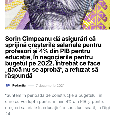
Sorin Cîmpeanu dă asigurări că
sprijină creșterile salariale pentru
profesori și 4% din PIB pentru
educație, în negocierile pentru
bugetul pe 2022. Întrebat ce face
„dacă nu se aprobă”, a refuzat să
răspundă
7 decembrie 2021
Redacția
“Suntem în perioada de construcție a bugetului, în
care eu voi lupta pentru minim 4% din PIB și pentru
creșteri salariale în educație”, a spus luni seară, la Digi
24,…