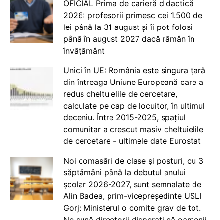
OFICIAL Prima de carieră didactică
2026: profesorii primesc cei 1.500 de
lei până la 31 august și îi pot folosi
până în august 2027 dacă rămân în
învățământ
Unici în UE: România este singura țară
din întreaga Uniune Europeană care a
redus cheltuielile de cercetare,
calculate pe cap de locuitor, în ultimul
deceniu. Între 2015-2025, spațiul
comunitar a crescut masiv cheltuielile
de cercetare - ultimele date Eurostat
Noi comasări de clase și posturi, cu 3
săptămâni până la debutul anului
școlar 2026-2027, sunt semnalate de
Alin Badea, prim-vicepreședinte USLI
Gorj: Ministerul o comite grav de tot.
Ne sună directorii disperați că oamenii