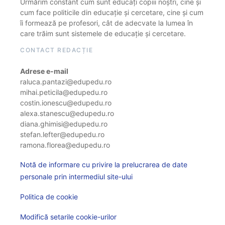
Urmărim constant cum sunt educați copiii noștri, cine și
cum face politicile din educație și cercetare, cine și cum
îi formează pe profesori, cât de adecvate la lumea în
care trăim sunt sistemele de educație și cercetare.
CONTACT REDACȚIE
Adrese e-mail
raluca.pantazi@edupedu.ro
mihai.peticila@edupedu.ro
costin.ionescu@edupedu.ro
alexa.stanescu@edupedu.ro
diana.ghimisi@edupedu.ro
stefan.lefter@edupedu.ro
ramona.florea@edupedu.ro
Notă de informare cu privire la prelucrarea de date
personale prin intermediul site-ului
Politica de cookie
Modifică setarile cookie-urilor