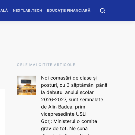
OALĂ
NEXTLAB.TECH
EDUCAȚIE FINANCIARĂ
CELE MAI CITITE ARTICOLE
Noi comasări de clase și
posturi, cu 3 săptămâni până
la debutul anului școlar
2026-2027, sunt semnalate
de Alin Badea, prim-
vicepreședinte USLI
Gorj: Ministerul o comite
grav de tot. Ne sună