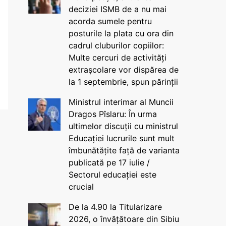
deciziei ISMB de a nu mai
acorda sumele pentru
posturile la plata cu ora din
cadrul cluburilor copiilor:
Multe cercuri de activități
extrașcolare vor dispărea de
la 1 septembrie, spun părinții
Ministrul interimar al Muncii
Dragos Pîslaru: În urma
ultimelor discuții cu ministrul
Educației lucrurile sunt mult
îmbunătățite față de varianta
publicată pe 17 iulie /
Sectorul educației este
crucial
De la 4.90 la Titularizare
2026, o învățătoare din Sibiu