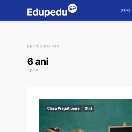
ȘTIRI
BROWSING TAG
6 ani
1 post
Clasa Pregătitoare
Știri