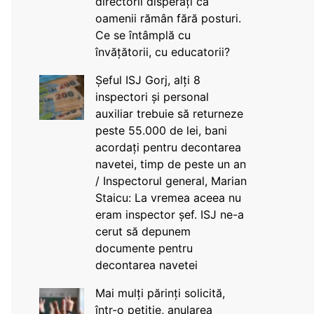
directorii disperați că
oamenii rămân fără posturi.
Ce se întâmplă cu
învățătorii, cu educatorii?
Șeful ISJ Gorj, alți 8
inspectori și personal
auxiliar trebuie să returneze
peste 55.000 de lei, bani
acordați pentru decontarea
navetei, timp de peste un an
/ Inspectorul general, Marian
Staicu: La vremea aceea nu
eram inspector șef. ISJ ne-a
cerut să depunem
documente pentru
decontarea navetei
Mai mulți părinți solicită,
într-o petiție, anularea