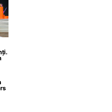
ți.
n
n
ers