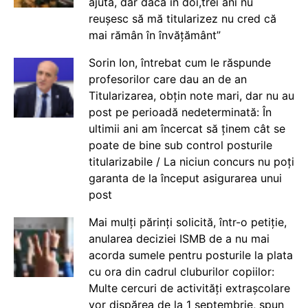
ajută, dar dacă în doi,trei ani nu
reușesc să mă titularizez nu cred că
mai rămân în învățământ”
Sorin Ion, întrebat cum le răspunde
profesorilor care dau an de an
Titularizarea, obțin note mari, dar nu au
post pe perioadă nedeterminată: În
ultimii ani am încercat să ținem cât se
poate de bine sub control posturile
titularizabile / La niciun concurs nu poți
garanta de la început asigurarea unui
post
Mai mulți părinți solicită, într-o petiție,
anularea deciziei ISMB de a nu mai
acorda sumele pentru posturile la plata
cu ora din cadrul cluburilor copiilor:
Multe cercuri de activități extrașcolare
vor dispărea de la 1 septembrie, spun