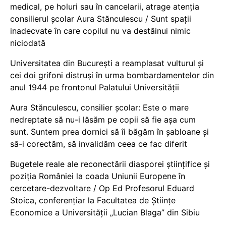
medical, pe holuri sau în cancelarii, atrage atenția
consilierul școlar Aura Stănculescu / Sunt spații
inadecvate în care copilul nu va destăinui nimic
niciodată
Universitatea din București a reamplasat vulturul și
cei doi grifoni distruși în urma bombardamentelor din
anul 1944 pe frontonul Palatului Universității
Aura Stănculescu, consilier școlar: Este o mare
nedreptate să nu-i lăsăm pe copii să fie așa cum
sunt. Suntem prea dornici să îi băgăm în șabloane și
să-i corectăm, să invalidăm ceea ce fac diferit
Bugetele reale ale reconectării diasporei științifice și
poziția României la coada Uniunii Europene în
cercetare-dezvoltare / Op Ed Profesorul Eduard
Stoica, conferențiar la Facultatea de Științe
Economice a Universității „Lucian Blaga” din Sibiu