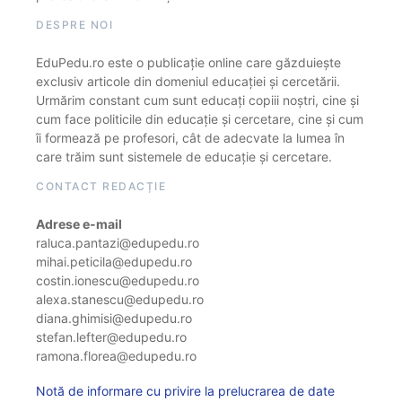
DESPRE NOI
EduPedu.ro este o publicație online care găzduiește
exclusiv articole din domeniul educației și cercetării.
Urmărim constant cum sunt educați copiii noștri, cine și
cum face politicile din educație și cercetare, cine și cum
îi formează pe profesori, cât de adecvate la lumea în
care trăim sunt sistemele de educație și cercetare.
CONTACT REDACȚIE
Adrese e-mail
raluca.pantazi@edupedu.ro
mihai.peticila@edupedu.ro
costin.ionescu@edupedu.ro
alexa.stanescu@edupedu.ro
diana.ghimisi@edupedu.ro
stefan.lefter@edupedu.ro
ramona.florea@edupedu.ro
Notă de informare cu privire la prelucrarea de date