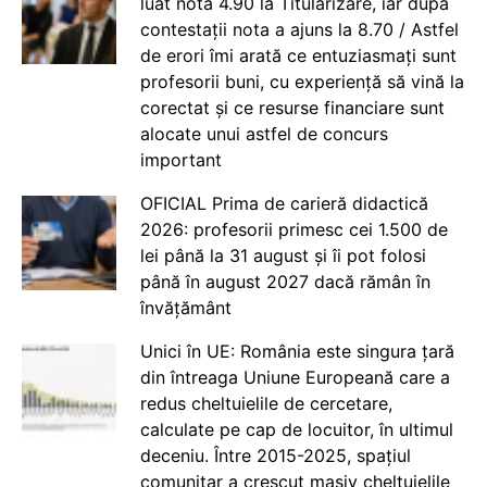
luat nota 4.90 la Titularizare, iar după
contestații nota a ajuns la 8.70 / Astfel
de erori îmi arată ce entuziasmați sunt
profesorii buni, cu experiență să vină la
corectat și ce resurse financiare sunt
alocate unui astfel de concurs
important
OFICIAL Prima de carieră didactică
2026: profesorii primesc cei 1.500 de
lei până la 31 august și îi pot folosi
până în august 2027 dacă rămân în
învățământ
Unici în UE: România este singura țară
din întreaga Uniune Europeană care a
redus cheltuielile de cercetare,
calculate pe cap de locuitor, în ultimul
deceniu. Între 2015-2025, spațiul
comunitar a crescut masiv cheltuielile