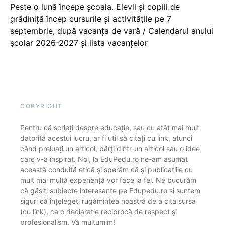
Peste o lună începe școala. Elevii și copiii de
grădiniță încep cursurile și activitățile pe 7
septembrie, după vacanța de vară / Calendarul anului
școlar 2026-2027 și lista vacanțelor
COPYRIGHT
Pentru că scrieți despre educație, sau cu atât mai mult
datorită acestui lucru, ar fi util să citați cu link, atunci
când preluați un articol, părți dintr-un articol sau o idee
care v-a inspirat. Noi, la EduPedu.ro ne-am asumat
această conduită etică și sperăm că și publicațiile cu
mult mai multă experiență vor face la fel. Ne bucurăm
că găsiți subiecte interesante pe Edupedu.ro și suntem
siguri că înțelegeți rugămintea noastră de a cita sursa
(cu link), ca o declarație reciprocă de respect și
profesionalism. Vă mulțumim!