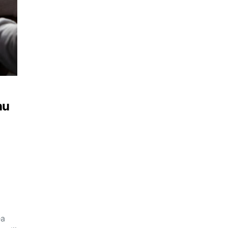
nu
ea