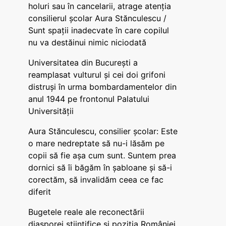
holuri sau în cancelarii, atrage atenția
consilierul școlar Aura Stănculescu /
Sunt spații inadecvate în care copilul
nu va destăinui nimic niciodată
Universitatea din București a
reamplasat vulturul și cei doi grifoni
distruși în urma bombardamentelor din
anul 1944 pe frontonul Palatului
Universității
Aura Stănculescu, consilier școlar: Este
o mare nedreptate să nu-i lăsăm pe
copii să fie așa cum sunt. Suntem prea
dornici să îi băgăm în șabloane și să-i
corectăm, să invalidăm ceea ce fac
diferit
Bugetele reale ale reconectării
diasporei științifice și poziția României