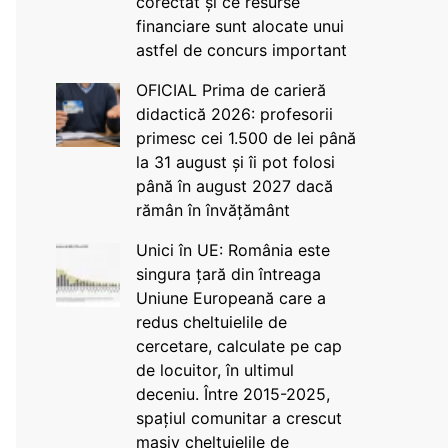
corectat și ce resurse
financiare sunt alocate unui
astfel de concurs important
OFICIAL Prima de carieră
didactică 2026: profesorii
primesc cei 1.500 de lei până
la 31 august și îi pot folosi
până în august 2027 dacă
rămân în învățământ
Unici în UE: România este
singura țară din întreaga
Uniune Europeană care a
redus cheltuielile de
cercetare, calculate pe cap
de locuitor, în ultimul
deceniu. Între 2015-2025,
spațiul comunitar a crescut
masiv cheltuielile de