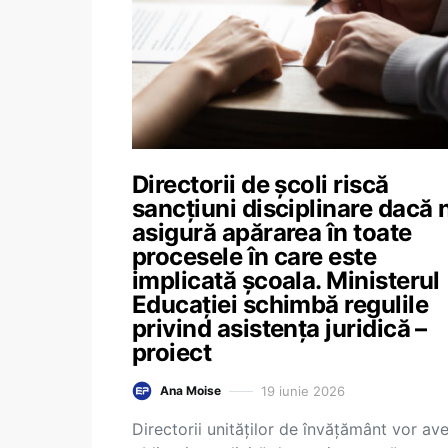
Directorii de școli riscă
sancțiuni disciplinare dacă 
asigură apărarea în toate
procesele în care este
implicată școala. Ministerul
Educației schimbă regulile
privind asistența juridică –
proiect
19 iunie 2026
Ana Moise
Directorii unităților de învățământ vor av