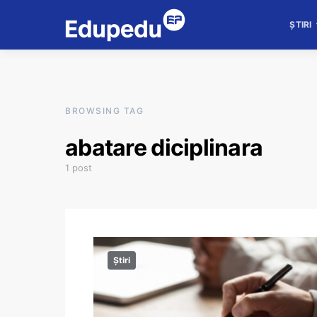
ȘTIRI
BROWSING TAG
abatare diciplinara
1 post
Știri