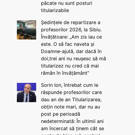
păcate nu sunt posturi
titularizabile
Ședințele de repartizare a
profesorilor 2026, la Sibiu.
Învățătoare: „Am zis iau ce
este. O să fac naveta și
Doamne-ajută, dar dacă în
doi,trei ani nu reușesc să mă
titularizez nu cred că mai
rămân în învățământ”
Sorin Ion, întrebat cum le
răspunde profesorilor care
dau an de an Titularizarea,
obțin note mari, dar nu au
post pe perioadă
nedeterminată: În ultimii ani
am încercat să ținem cât se