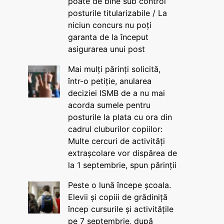
poate de bine sub control
posturile titularizabile / La
niciun concurs nu poți
garanta de la început
asigurarea unui post
Mai mulți părinți solicită,
într-o petiție, anularea
deciziei ISMB de a nu mai
acorda sumele pentru
posturile la plata cu ora din
cadrul cluburilor copiilor:
Multe cercuri de activități
extrașcolare vor dispărea de
la 1 septembrie, spun părinții
Peste o lună începe școala.
Elevii și copiii de grădiniță
încep cursurile și activitățile
pe 7 septembrie, după