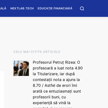
OALĂ
NEXTLAB.TECH
EDUCAȚIE FINANCIARĂ
CELE MAI CITITE ARTICOLE
Profesorul Petruț Rizea: O
profesoară a luat nota 4.90
la Titularizare, iar după
contestații nota a ajuns la
8.70 / Astfel de erori îmi
arată ce entuziasmați sunt
profesorii buni, cu
experiență să vină la