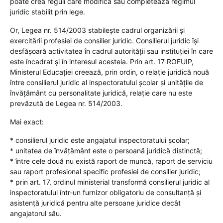
poate crea reguli care modifică sau completează regimul
juridic stabilit prin lege.
Or, Legea nr. 514/2003 stabilește cadrul organizării și
exercitării profesiei de consilier juridic. Consilierul juridic își
desfășoară activitatea în cadrul autorității sau instituției în care
este încadrat și în interesul acesteia. Prin art. 17 ROFUIP,
Ministerul Educației creează, prin ordin, o relație juridică nouă
între consilierul juridic al inspectoratului școlar și unitățile de
învățământ cu personalitate juridică, relație care nu este
prevăzută de Legea nr. 514/2003.
Mai exact:
* consilierul juridic este angajatul inspectoratului școlar;
* unitatea de învățământ este o persoană juridică distinctă;
* între cele două nu există raport de muncă, raport de serviciu
sau raport profesional specific profesiei de consilier juridic;
* prin art. 17, ordinul ministerial transformă consilierul juridic al
inspectoratului într-un furnizor obligatoriu de consultanță și
asistență juridică pentru alte persoane juridice decât
angajatorul său.