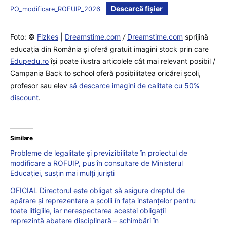
Descarcă fișier
PO_modificare_ROFUIP_2026
Foto: ©
Fizkes
|
Dreamstime.com
/
Dreamstime.com
sprijină
educaţia din România şi oferă gratuit imagini stock prin care
Edupedu.ro
îşi poate ilustra articolele cât mai relevant posibil /
Campania Back to school oferă posibilitatea oricărei școli,
profesor sau elev
să descarce imagini de calitate cu 50%
discount
.
Similare
Probleme de legalitate și previzibilitate în proiectul de
modificare a ROFUIP, pus în consultare de Ministerul
Educației, susțin mai mulți juriști
OFICIAL Directorul este obligat să asigure dreptul de
apărare și reprezentare a școlii în fața instanțelor pentru
toate litigiile, iar nerespectarea acestei obligații
reprezintă abatere disciplinară – schimbări în