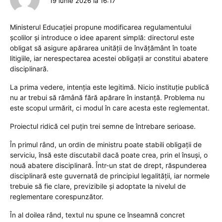
19 iunie 2026 la 16:17
Ministerul Educației propune modificarea regulamentului
școlilor și introduce o idee aparent simplă: directorul este
obligat să asigure apărarea unității de învățământ în toate
litigiile, iar nerespectarea acestei obligații ar constitui abatere
disciplinară.
La prima vedere, intenția este legitimă. Nicio instituție publică
nu ar trebui să rămână fără apărare în instanță. Problema nu
este scopul urmărit, ci modul în care acesta este reglementat.
Proiectul ridică cel puțin trei semne de întrebare serioase.
În primul rând, un ordin de ministru poate stabili obligații de
serviciu, însă este discutabil dacă poate crea, prin el însuși, o
nouă abatere disciplinară. Într-un stat de drept, răspunderea
disciplinară este guvernată de principiul legalității, iar normele
trebuie să fie clare, previzibile și adoptate la nivelul de
reglementare corespunzător.
În al doilea rând, textul nu spune ce înseamnă concret