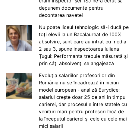
eram inspector șef. ISJ ne-a cerut să
depunem documente pentru
decontarea navetei
Nu poate liceul tehnologic să-i ducă pe
toți elevii la un Bacalaureat de 100%
absolvire, sunt care au intrat cu media
2 sau 3, spune inspectoarea Iuliana
Țugui: Performanța trebuie măsurată și
prin câți absolvenți se angajează
Evoluția salariilor profesorilor din
România nu se încadrează în niciun
model european - analiză Eurydice:
salariul crește doar 25 de ani în timpul
carierei, dar procesul e între statele cu
venituri mari pentru profesori încă de
la începutul carierei și cele cu cele mai
mici salarii