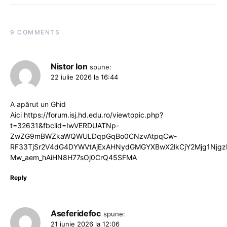
9 COMMENTS
Nistor Ion
spune:
22 iulie 2026 la 16:44
A apărut un Ghid
Aici
https://forum.isj.hd.edu.ro/viewtopic.php?
t=32631&fbclid=IwVERDUATNp-
ZwZG9mBWZkaWQWULDqpGqBo0CNzvAtpqCw-
RF33TjSr2V4dG4DYWVtAjExAHNydGMGYXBwX2lkCjY2Mjg1Njgz
Mw_aem_hAiHN8H77sOj0CrQ45SFMA
Reply
Aseferidefoc
spune:
21 iunie 2026 la 12:06