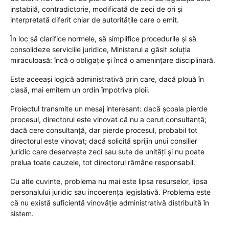
instabilă, contradictorie, modificată de zeci de ori și
interpretată diferit chiar de autoritățile care o emit.
În loc să clarifice normele, să simplifice procedurile și să
consolideze serviciile juridice, Ministerul a găsit soluția
miraculoasă: încă o obligație și încă o amenințare disciplinară.
Este aceeași logică administrativă prin care, dacă plouă în
clasă, mai emitem un ordin împotriva ploii.
Proiectul transmite un mesaj interesant: dacă școala pierde
procesul, directorul este vinovat că nu a cerut consultanță;
dacă cere consultanță, dar pierde procesul, probabil tot
directorul este vinovat; dacă solicită sprijin unui consilier
juridic care deservește zeci sau sute de unități și nu poate
prelua toate cauzele, tot directorul rămâne responsabil.
Cu alte cuvinte, problema nu mai este lipsa resurselor, lipsa
personalului juridic sau incoerența legislativă. Problema este
că nu există suficientă vinovăție administrativă distribuită în
sistem.