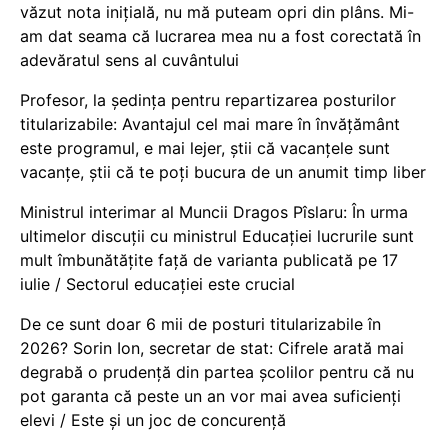
văzut nota inițială, nu mă puteam opri din plâns. Mi-
am dat seama că lucrarea mea nu a fost corectată în
adevăratul sens al cuvântului
Profesor, la ședința pentru repartizarea posturilor
titularizabile: Avantajul cel mai mare în învățământ
este programul, e mai lejer, știi că vacanțele sunt
vacanţe, știi că te poți bucura de un anumit timp liber
Ministrul interimar al Muncii Dragos Pîslaru: În urma
ultimelor discuții cu ministrul Educației lucrurile sunt
mult îmbunătățite față de varianta publicată pe 17
iulie / Sectorul educației este crucial
De ce sunt doar 6 mii de posturi titularizabile în
2026? Sorin Ion, secretar de stat: Cifrele arată mai
degrabă o prudență din partea școlilor pentru că nu
pot garanta că peste un an vor mai avea suficienți
elevi / Este și un joc de concurență