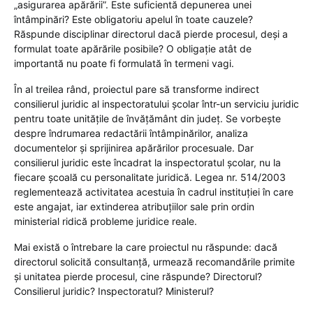
„asigurarea apărării”. Este suficientă depunerea unei
întâmpinări? Este obligatoriu apelul în toate cauzele?
Răspunde disciplinar directorul dacă pierde procesul, deși a
formulat toate apărările posibile? O obligație atât de
importantă nu poate fi formulată în termeni vagi.
În al treilea rând, proiectul pare să transforme indirect
consilierul juridic al inspectoratului școlar într-un serviciu juridic
pentru toate unitățile de învățământ din județ. Se vorbește
despre îndrumarea redactării întâmpinărilor, analiza
documentelor și sprijinirea apărărilor procesuale. Dar
consilierul juridic este încadrat la inspectoratul școlar, nu la
fiecare școală cu personalitate juridică. Legea nr. 514/2003
reglementează activitatea acestuia în cadrul instituției în care
este angajat, iar extinderea atribuțiilor sale prin ordin
ministerial ridică probleme juridice reale.
Mai există o întrebare la care proiectul nu răspunde: dacă
directorul solicită consultanță, urmează recomandările primite
și unitatea pierde procesul, cine răspunde? Directorul?
Consilierul juridic? Inspectoratul? Ministerul?