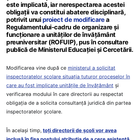
este implicată, iar nerespectarea acestei
obligații va constitui abatere disciplinară,
potrivit unui
proiect de modificare
a
Regulamentului-cadru de organizare și
funcționare a unităților de învățământ
preuniversitar (ROFUIP), pus în consultare
publică de Ministerul Educației și Cercetării.
Modificarea vine după ce
ministerul a solicitat
inspectoratelor școlare situația tuturor proceselor în
care au fost implicate unitățile de învățământ
și
verificarea modului în care directorii au respectat
obligația de a solicita consultanță juridică din partea
inspectoratelor școlare.
În același timp,
toți directorii de școli vor avea
inclusă în fișa postului atribuția de a cere asistență