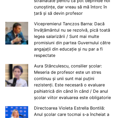
străinătate pentru că pot deprinde noi
cunoștințe, dar vreau să mă întorc în
țară și să devin profesor
Vicepremierul Tanczos Barna: Dacă
învățământul nu se rezolvă, pică toată
legea salarizării / Sunt mai multe
promisiuni din partea Guvernului către
angajații din educație și nu par a fi
respectate
Aura Stănculescu, consilier școlar:
Meseria de profesor este un stres
continuu și unii sunt mai puțini
rezistenți. Este necesară o evaluare
psihiatrică din când în când / De anul
școlar viitor evaluarea este obligatorie
Directoarea Violeta Estrella Bontilă:
Anul școlar care tocmai s-a încheiat a