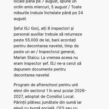
locale până pe 7 august, spune un
ordin emis miercuri, 5 august / Toate
măsurile trebuie încheiate până pe 24
august
Șeful ISJ Gorj, alți 8 inspectori și
personal auxiliar trebuie să returneze
peste 55.000 de lei, bani acordați
pentru decontarea navetei, timp de
peste un an / Inspectorul general,
Marian Staicu: La vremea aceea nu
eram inspector șef. ISJ ne-a cerut să
depunem documente pentru
decontarea navetei
Program de afterschool pentru unii
elevi din sectorul 1 în anul școlar 2026-
2027, adoptat de Consiliul Local:
Părinții plătesc jumătate din sumă iar
elevii cu bursă socială, CES sau cu