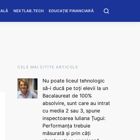
OALĂ
NEXTLAB.TECH
EDUCAȚIE FINANCIARĂ
CELE MAI CITITE ARTICOLE
Nu poate liceul tehnologic
să-i ducă pe toți elevii la un
Bacalaureat de 100%
absolvire, sunt care au intrat
cu media 2 sau 3, spune
inspectoarea Iuliana Țugui:
Performanța trebuie
măsurată și prin câți