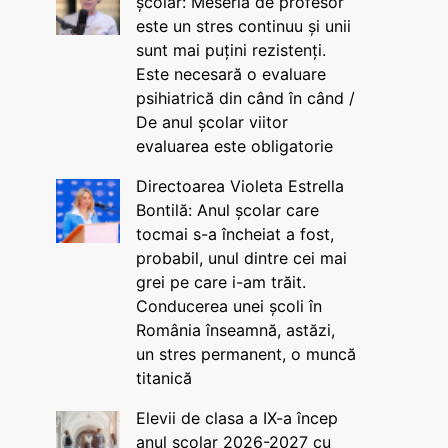
școlar: Meseria de profesor
este un stres continuu și unii
sunt mai puțini rezistenți.
Este necesară o evaluare
psihiatrică din când în când /
De anul școlar viitor
evaluarea este obligatorie
Directoarea Violeta Estrella
Bontilă: Anul școlar care
tocmai s-a încheiat a fost,
probabil, unul dintre cei mai
grei pe care i-am trăit.
Conducerea unei școli în
România înseamnă, astăzi,
un stres permanent, o muncă
titanică
Elevii de clasa a IX-a încep
anul școlar 2026-2027 cu