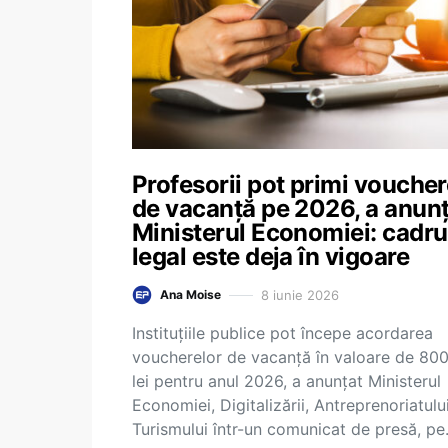
Profesorii pot primi voucher
de vacanță pe 2026, a anunț
Ministerul Economiei: cadru
legal este deja în vigoare
8 iunie 2026
Ana Moise
Instituțiile publice pot începe acordarea
voucherelor de vacanță în valoare de 80
lei pentru anul 2026, a anunțat Ministerul
Economiei, Digitalizării, Antreprenoriatului
Turismului într-un comunicat de presă, p