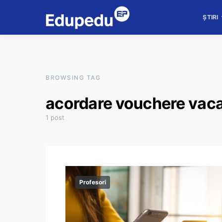
ȘTIRI
BROWSING TAG
acordare vouchere vac
1 post
Profesori