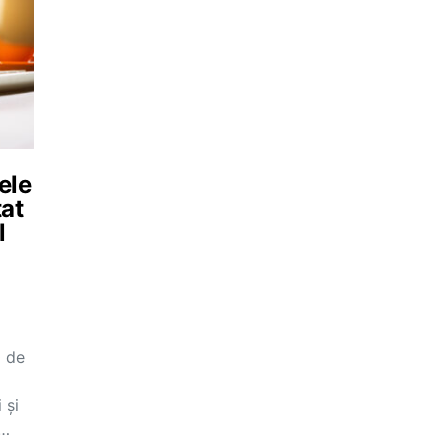
ele
at
l
0 de
 și
e…