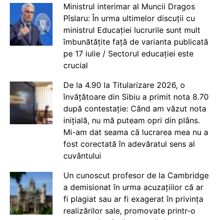
Ministrul interimar al Muncii Dragos
Pîslaru: În urma ultimelor discuții cu
ministrul Educației lucrurile sunt mult
îmbunătățite față de varianta publicată
pe 17 iulie / Sectorul educației este
crucial
De la 4.90 la Titularizare 2026, o
învățătoare din Sibiu a primit nota 8.70
după contestație: Când am văzut nota
inițială, nu mă puteam opri din plâns.
Mi-am dat seama că lucrarea mea nu a
fost corectată în adevăratul sens al
cuvântului
Un cunoscut profesor de la Cambridge
a demisionat în urma acuzațiilor că ar
fi plagiat sau ar fi exagerat în privința
realizărilor sale, promovate printr-o