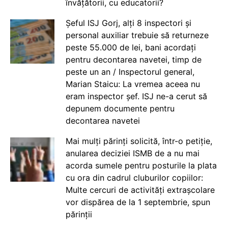
învățătorii, cu educatorii?
Șeful ISJ Gorj, alți 8 inspectori și
personal auxiliar trebuie să returneze
peste 55.000 de lei, bani acordați
pentru decontarea navetei, timp de
peste un an / Inspectorul general,
Marian Staicu: La vremea aceea nu
eram inspector șef. ISJ ne-a cerut să
depunem documente pentru
decontarea navetei
Mai mulți părinți solicită, într-o petiție,
anularea deciziei ISMB de a nu mai
acorda sumele pentru posturile la plata
cu ora din cadrul cluburilor copiilor:
Multe cercuri de activități extrașcolare
vor dispărea de la 1 septembrie, spun
părinții