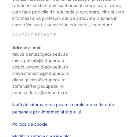
Urmărim constant cum sunt educați copiii noștri, cine și
cum face politicile din educație și cercetare, cine și cum
îi formează pe profesori, cât de adecvate la lumea în
care trăim sunt sistemele de educație și cercetare.
CONTACT REDACȚIE
Adrese e-mail
raluca.pantazi@edupedu.ro
mihai.peticila@edupedu.ro
costin.ionescu@edupedu.ro
alexa.stanescu@edupedu.ro
diana.ghimisi@edupedu.ro
stefan.lefter@edupedu.ro
ramona.florea@edupedu.ro
Notă de informare cu privire la prelucrarea de date
personale prin intermediul site-ului
Politica de cookie
Modifică setarile cookie-urilor