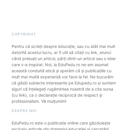
COPYRIGHT
Pentru că scrieți despre educație, sau cu atât mai mult
datorită acestui lucru, ar fi util să citați cu link, atunci
când preluați un articol, părți dintr-un articol sau o idee
care v-a inspirat. Noi, la EduPedu.ro ne-am asumat
această conduită etică și sperăm că și publicațiile cu
mult mai multă experiență vor face la fel. Ne bucurăm
că găsiți subiecte interesante pe Edupedu.ro și suntem
siguri că înțelegeți rugămintea noastră de a cita sursa
(cu link), ca o declarație reciprocă de respect și
profesionalism. Vă mulțumim!
DESPRE NOI
EduPedu.ro este o publicație online care găzduiește
exclusiv articole din domeniul educației și cercetării.