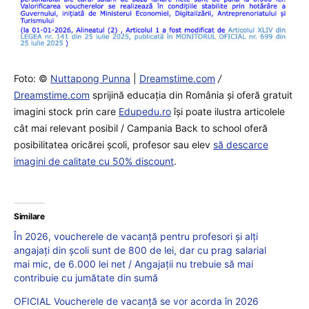
Foto: ©
Nuttapong Punna
|
Dreamstime.com
/
Dreamstime.com
sprijină educaţia din România şi oferă gratuit
imagini stock prin care
Edupedu.ro
îşi poate ilustra articolele
cât mai relevant posibil / Campania Back to school oferă
posibilitatea oricărei școli, profesor sau elev
să descarce
imagini de calitate cu 50% discount
.
Similare
În 2026, voucherele de vacanță pentru profesori și alți
angajați din școli sunt de 800 de lei, dar cu prag salarial
mai mic, de 6.000 lei net / Angajații nu trebuie să mai
contribuie cu jumătate din sumă
OFICIAL Voucherele de vacanță se vor acorda în 2026