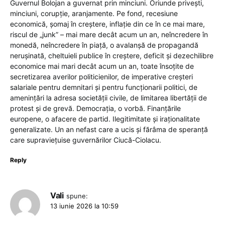
Guvernul Bolojan a guvernat prin minciuni. Oriunde privești,
minciuni, corupție, aranjamente. Pe fond, recesiune
economică, șomaj în creștere, inflație din ce în ce mai mare,
riscul de „junk” – mai mare decât acum un an, neîncredere în
monedă, neîncredere în piață, o avalanșă de propagandă
nerușinată, cheltuieli publice în creștere, deficit și dezechilibre
economice mai mari decât acum un an, toate însoțite de
secretizarea averilor politicienilor, de imperative creșteri
salariale pentru demnitari și pentru funcționarii politici, de
amenințări la adresa societății civile, de limitarea libertății de
protest și de grevă. Democrația, o vorbă. Finanțările
europene, o afacere de partid. Ilegitimitate și iraționalitate
generalizate. Un an nefast care a ucis și fărâma de speranță
care supraviețuise guvernărilor Ciucă-Ciolacu.
Reply
Vali
spune:
13 iunie 2026 la 10:59