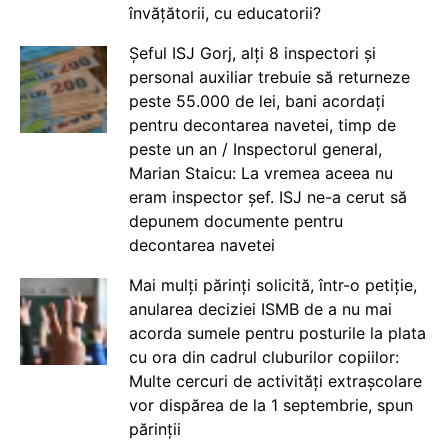
învățătorii, cu educatorii?
Șeful ISJ Gorj, alți 8 inspectori și
personal auxiliar trebuie să returneze
peste 55.000 de lei, bani acordați
pentru decontarea navetei, timp de
peste un an / Inspectorul general,
Marian Staicu: La vremea aceea nu
eram inspector șef. ISJ ne-a cerut să
depunem documente pentru
decontarea navetei
Mai mulți părinți solicită, într-o petiție,
anularea deciziei ISMB de a nu mai
acorda sumele pentru posturile la plata
cu ora din cadrul cluburilor copiilor:
Multe cercuri de activități extrașcolare
vor dispărea de la 1 septembrie, spun
părinții