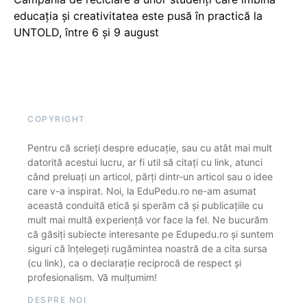
educația și creativitatea este pusă în practică la
UNTOLD, între 6 și 9 august
COPYRIGHT
Pentru că scrieți despre educație, sau cu atât mai mult
datorită acestui lucru, ar fi util să citați cu link, atunci
când preluați un articol, părți dintr-un articol sau o idee
care v-a inspirat. Noi, la EduPedu.ro ne-am asumat
această conduită etică și sperăm că și publicațiile cu
mult mai multă experiență vor face la fel. Ne bucurăm
că găsiți subiecte interesante pe Edupedu.ro și suntem
siguri că înțelegeți rugămintea noastră de a cita sursa
(cu link), ca o declarație reciprocă de respect și
profesionalism. Vă mulțumim!
DESPRE NOI