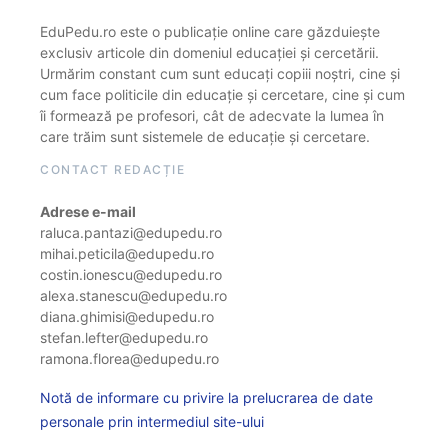
EduPedu.ro este o publicație online care găzduiește
exclusiv articole din domeniul educației și cercetării.
Urmărim constant cum sunt educați copiii noștri, cine și
cum face politicile din educație și cercetare, cine și cum
îi formează pe profesori, cât de adecvate la lumea în
care trăim sunt sistemele de educație și cercetare.
CONTACT REDACȚIE
Adrese e-mail
raluca.pantazi@edupedu.ro
mihai.peticila@edupedu.ro
costin.ionescu@edupedu.ro
alexa.stanescu@edupedu.ro
diana.ghimisi@edupedu.ro
stefan.lefter@edupedu.ro
ramona.florea@edupedu.ro
Notă de informare cu privire la prelucrarea de date
personale prin intermediul site-ului