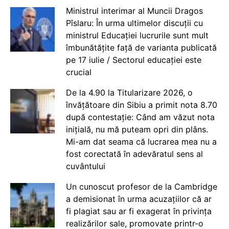
Ministrul interimar al Muncii Dragos
Pîslaru: În urma ultimelor discuții cu
ministrul Educației lucrurile sunt mult
îmbunătățite față de varianta publicată
pe 17 iulie / Sectorul educației este
crucial
De la 4.90 la Titularizare 2026, o
învățătoare din Sibiu a primit nota 8.70
după contestație: Când am văzut nota
inițială, nu mă puteam opri din plâns.
Mi-am dat seama că lucrarea mea nu a
fost corectată în adevăratul sens al
cuvântului
Un cunoscut profesor de la Cambridge
a demisionat în urma acuzațiilor că ar
fi plagiat sau ar fi exagerat în privința
realizărilor sale, promovate printr-o