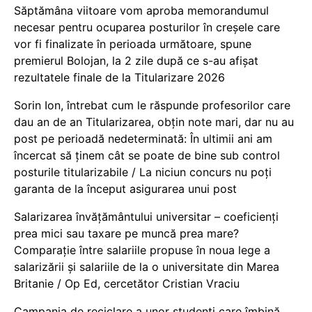
Săptămâna viitoare vom aproba memorandumul
necesar pentru ocuparea posturilor în creșele care
vor fi finalizate în perioada următoare, spune
premierul Bolojan, la 2 zile după ce s-au afișat
rezultatele finale de la Titularizare 2026
Sorin Ion, întrebat cum le răspunde profesorilor care
dau an de an Titularizarea, obțin note mari, dar nu au
post pe perioadă nedeterminată: În ultimii ani am
încercat să ținem cât se poate de bine sub control
posturile titularizabile / La niciun concurs nu poți
garanta de la început asigurarea unui post
Salarizarea învățământului universitar – coeficienți
prea mici sau taxare pe muncă prea mare?
Comparație între salariile propuse în noua lege a
salarizării și salariile de la o universitate din Marea
Britanie / Op Ed, cercetător Cristian Vraciu
Campania de reciclare a unor studenți care îmbină