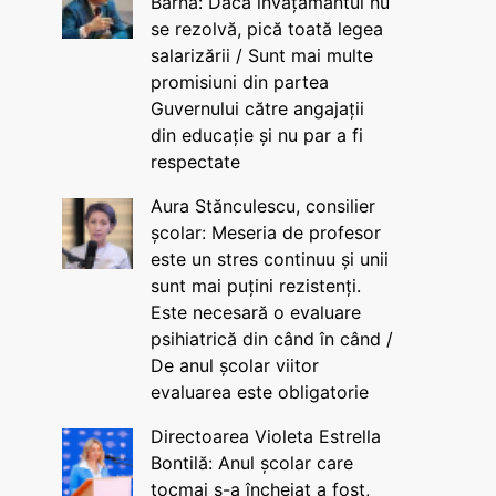
Barna: Dacă învățământul nu
se rezolvă, pică toată legea
salarizării / Sunt mai multe
promisiuni din partea
Guvernului către angajații
din educație și nu par a fi
respectate
Aura Stănculescu, consilier
școlar: Meseria de profesor
este un stres continuu și unii
sunt mai puțini rezistenți.
Este necesară o evaluare
psihiatrică din când în când /
De anul școlar viitor
evaluarea este obligatorie
Directoarea Violeta Estrella
Bontilă: Anul școlar care
tocmai s-a încheiat a fost,