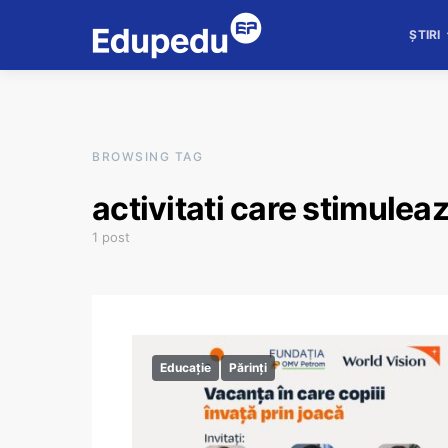
ȘTIRI
BROWSING TAG
activitati care stimulea
1 post
Educație
Părinți