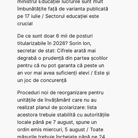
ministrul Educației lucrurile sunt mult
îmbunătățite față de varianta publicată
pe 17 iulie / Sectorul educației este
crucial
De ce sunt doar 6 mii de posturi
titularizabile în 2026? Sorin Ion,
secretar de stat: Cifrele arată mai
degrabă o prudență din partea școlilor
pentru că nu pot garanta că peste un
an vor mai avea suficienți elevi / Este și
un joc de concurență
Proceduri noi de reorganizare pentru
unitățile de învățământ care nu au
realizat planul de școlarizare: lista
acestora trebuie stabilită cu autoritățile
locale până pe 7 august, spune un
ordin emis miercuri, 5 august / Toate
măsurile trebuie încheiate până pe 24