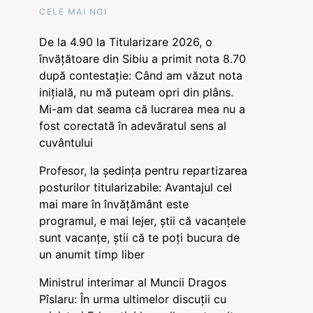
CELE MAI NOI
De la 4.90 la Titularizare 2026, o
învățătoare din Sibiu a primit nota 8.70
după contestație: Când am văzut nota
inițială, nu mă puteam opri din plâns.
Mi-am dat seama că lucrarea mea nu a
fost corectată în adevăratul sens al
cuvântului
Profesor, la ședința pentru repartizarea
posturilor titularizabile: Avantajul cel
mai mare în învățământ este
programul, e mai lejer, știi că vacanțele
sunt vacanţe, știi că te poți bucura de
un anumit timp liber
Ministrul interimar al Muncii Dragos
Pîslaru: În urma ultimelor discuții cu