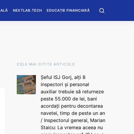
OALĂ
NEXTLAB.TECH
EDUCAȚIE FINANCIARĂ
CELE MAI CITITE ARTICOLE
Șeful ISJ Gorj, alți 8
inspectori și personal
auxiliar trebuie să returneze
peste 55.000 de lei, bani
acordați pentru decontarea
navetei, timp de peste un an
/ Inspectorul general, Marian
Staicu: La vremea aceea nu