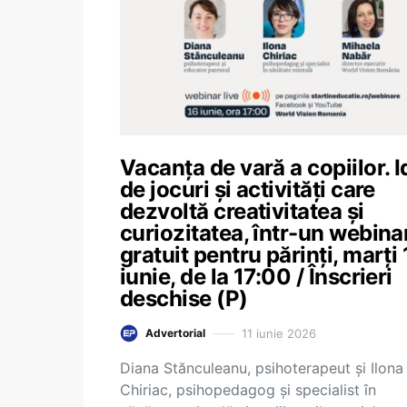
Vacanța de vară a copiilor. I
de jocuri și activități care
dezvoltă creativitatea și
curiozitatea, într-un webina
gratuit pentru părinți, marți
iunie, de la 17:00 / Înscrieri
deschise (P)
11 iunie 2026
Advertorial
Diana Stănculeanu, psihoterapeut și Ilona
Chiriac, psihopedagog și specialist în