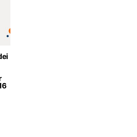
dei
r
 16