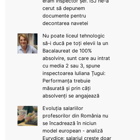
eram inspector șef. ISJ ne-a
cerut să depunem
documente pentru
decontarea navetei
Nu poate liceul tehnologic
să-i ducă pe toți elevii la un
Bacalaureat de 100%
absolvire, sunt care au intrat
cu media 2 sau 3, spune
inspectoarea Iuliana Țugui:
Performanța trebuie
măsurată și prin câți
absolvenți se angajează
Evoluția salariilor
profesorilor din România nu
se încadrează în niciun
model european - analiză
Eurydice: salariul crește doar