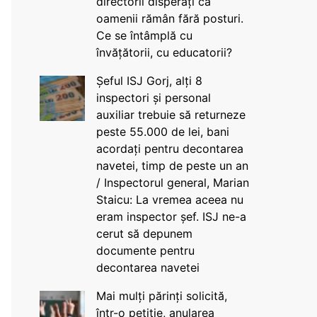
directorii disperați că
oamenii rămân fără posturi.
Ce se întâmplă cu
învățătorii, cu educatorii?
Șeful ISJ Gorj, alți 8
inspectori și personal
auxiliar trebuie să returneze
peste 55.000 de lei, bani
acordați pentru decontarea
navetei, timp de peste un an
/ Inspectorul general, Marian
Staicu: La vremea aceea nu
eram inspector șef. ISJ ne-a
cerut să depunem
documente pentru
decontarea navetei
Mai mulți părinți solicită,
într-o petiție, anularea