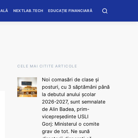
OALĂ
NEXTLAB.TECH
EDUCAȚIE FINANCIARĂ
CELE MAI CITITE ARTICOLE
Noi comasări de clase și
posturi, cu 3 săptămâni până
la debutul anului școlar
2026-2027, sunt semnalate
de Alin Badea, prim-
vicepreședinte USLI
Gorj: Ministerul o comite
grav de tot. Ne sună