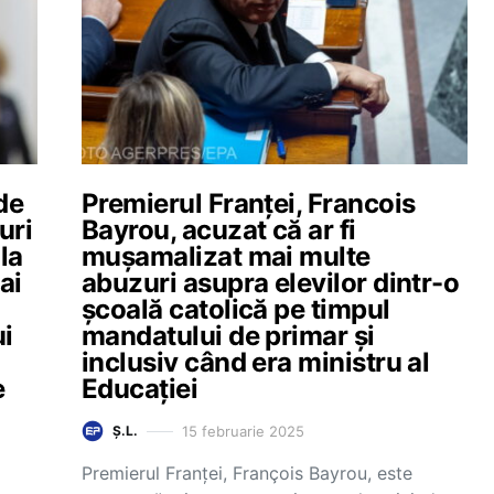
de
Premierul Franței, Francois
uri
Bayrou, acuzat că ar fi
la
mușamalizat mai multe
ai
abuzuri asupra elevilor dintr-o
școală catolică pe timpul
ui
mandatului de primar și
inclusiv când era ministru al
e
Educației
15 februarie 2025
Ș.L.
Premierul Franței, François Bayrou, este