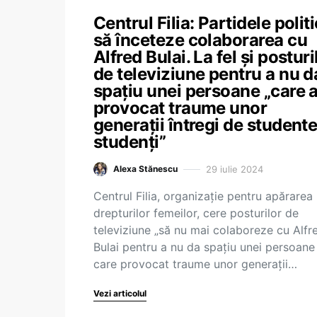
Centrul Filia: Partidele polit
să înceteze colaborarea cu
Alfred Bulai. La fel și posturi
de televiziune pentru a nu d
spațiu unei persoane „care 
provocat traume unor
generații întregi de studente
studenți”
29 iulie 2024
Alexa Stănescu
Centrul Filia, organizație pentru apărarea
drepturilor femeilor, cere posturilor de
televiziune „să nu mai colaboreze cu Alfr
Bulai pentru a nu da spațiu unei persoane
care provocat traume unor generații…
Vezi articolul