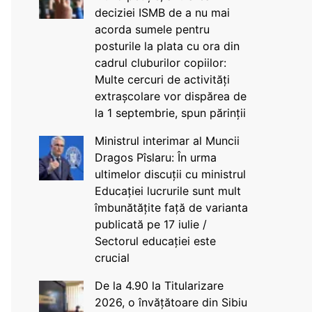
deciziei ISMB de a nu mai
acorda sumele pentru
posturile la plata cu ora din
cadrul cluburilor copiilor:
Multe cercuri de activități
extrașcolare vor dispărea de
la 1 septembrie, spun părinții
Ministrul interimar al Muncii
Dragos Pîslaru: În urma
ultimelor discuții cu ministrul
Educației lucrurile sunt mult
îmbunătățite față de varianta
publicată pe 17 iulie /
Sectorul educației este
crucial
De la 4.90 la Titularizare
2026, o învățătoare din Sibiu