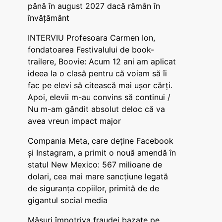
până în august 2027 dacă rămân în
învățământ
INTERVIU Profesoara Carmen Ion,
fondatoarea Festivalului de book-
trailere, Boovie: Acum 12 ani am aplicat
ideea la o clasă pentru că voiam să îi
fac pe elevi să citească mai ușor cărți.
Apoi, elevii m-au convins să continui /
Nu m-am gândit absolut deloc că va
avea vreun impact major
Compania Meta, care deține Facebook
și Instagram, a primit o nouă amendă în
statul New Mexico: 567 milioane de
dolari, cea mai mare sancțiune legată
de siguranța copiilor, primită de de
gigantul social media
Măsuri împotriva fraudei bazate pe