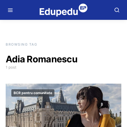
BROWSING TAG
Adia Romanescu
1 post
BCR pentru comunitate