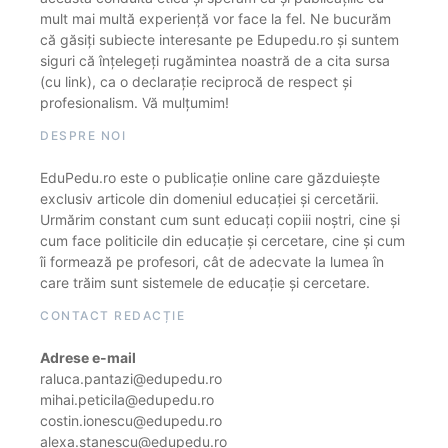
mult mai multă experiență vor face la fel. Ne bucurăm
că găsiți subiecte interesante pe Edupedu.ro și suntem
siguri că înțelegeți rugămintea noastră de a cita sursa
(cu link), ca o declarație reciprocă de respect și
profesionalism. Vă mulțumim!
DESPRE NOI
EduPedu.ro este o publicație online care găzduiește
exclusiv articole din domeniul educației și cercetării.
Urmărim constant cum sunt educați copiii noștri, cine și
cum face politicile din educație și cercetare, cine și cum
îi formează pe profesori, cât de adecvate la lumea în
care trăim sunt sistemele de educație și cercetare.
CONTACT REDACȚIE
Adrese e-mail
raluca.pantazi@edupedu.ro
mihai.peticila@edupedu.ro
costin.ionescu@edupedu.ro
alexa.stanescu@edupedu.ro