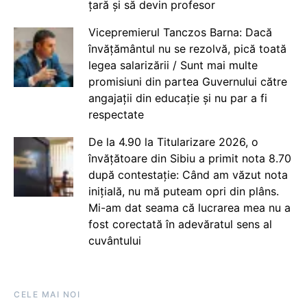
țară și să devin profesor
Vicepremierul Tanczos Barna: Dacă
învățământul nu se rezolvă, pică toată
legea salarizării / Sunt mai multe
promisiuni din partea Guvernului către
angajații din educație și nu par a fi
respectate
De la 4.90 la Titularizare 2026, o
învățătoare din Sibiu a primit nota 8.70
după contestație: Când am văzut nota
inițială, nu mă puteam opri din plâns.
Mi-am dat seama că lucrarea mea nu a
fost corectată în adevăratul sens al
cuvântului
CELE MAI NOI