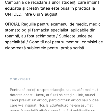
Campania de reciclare a unor studenți care îmbină
educația și creativitatea este pusă în practică la
UNTOLD, între 6 și 9 august
OFICIAL Regulile pentru examenul de medic, medic
stomatolog și farmacist specialist, aplicabile din
toamnă, au fost schimbate / Subiecte unice pe
specialități / Condiții noi pentru membrii comisiei ce
elaborează subiectele pentru proba scrisă
COPYRIGHT
Pentru că scrieți despre educație, sau cu atât mai mult
datorită acestui lucru, ar fi util să citați cu link, atunci
când preluați un articol, părți dintr-un articol sau o idee
care v-a inspirat. Noi, la EduPedu.ro ne-am asumat
această conduită etică și sperăm că și publicațiile cu