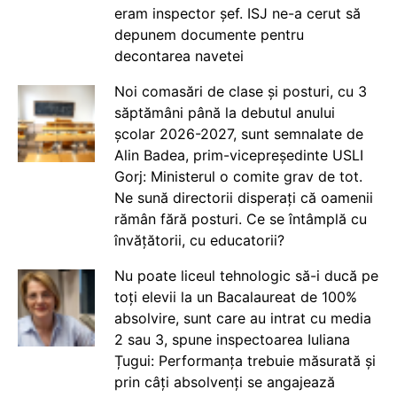
eram inspector șef. ISJ ne-a cerut să
depunem documente pentru
decontarea navetei
Noi comasări de clase și posturi, cu 3
săptămâni până la debutul anului
școlar 2026-2027, sunt semnalate de
Alin Badea, prim-vicepreședinte USLI
Gorj: Ministerul o comite grav de tot.
Ne sună directorii disperați că oamenii
rămân fără posturi. Ce se întâmplă cu
învățătorii, cu educatorii?
Nu poate liceul tehnologic să-i ducă pe
toți elevii la un Bacalaureat de 100%
absolvire, sunt care au intrat cu media
2 sau 3, spune inspectoarea Iuliana
Țugui: Performanța trebuie măsurată și
prin câți absolvenți se angajează