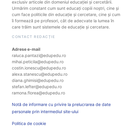
exclusiv articole din domeniul educației și cercetării.
Urmărim constant cum sunt educați copiii noștri, cine și
cum face politicile din educație și cercetare, cine și cum
îi formează pe profesori, cât de adecvate la lumea în
care trăim sunt sistemele de educație și cercetare.
CONTACT REDACȚIE
Adrese e-mail
raluca.pantazi@edupedu.ro
mihai.peticila@edupedu.ro
costin.ionescu@edupedu.ro
alexa.stanescu@edupedu.ro
diana.ghimisi@edupedu.ro
stefan.lefter@edupedu.ro
ramona.florea@edupedu.ro
Notă de informare cu privire la prelucrarea de date
personale prin intermediul site-ului
Politica de cookie