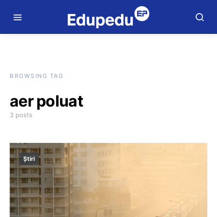
BROWSING TAG
aer poluat
3 posts
Știri