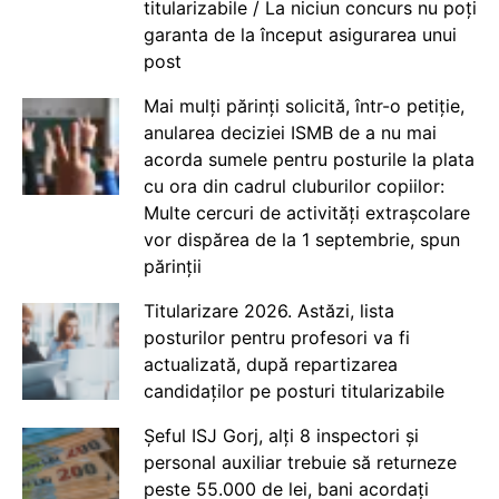
titularizabile / La niciun concurs nu poți
garanta de la început asigurarea unui
post
Mai mulți părinți solicită, într-o petiție,
anularea deciziei ISMB de a nu mai
acorda sumele pentru posturile la plata
cu ora din cadrul cluburilor copiilor:
Multe cercuri de activități extrașcolare
vor dispărea de la 1 septembrie, spun
părinții
Titularizare 2026. Astăzi, lista
posturilor pentru profesori va fi
actualizată, după repartizarea
candidaților pe posturi titularizabile
Șeful ISJ Gorj, alți 8 inspectori și
personal auxiliar trebuie să returneze
peste 55.000 de lei, bani acordați