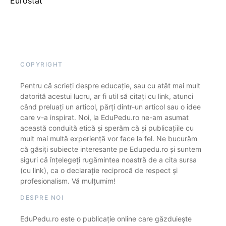
Eurostat
COPYRIGHT
Pentru că scrieți despre educație, sau cu atât mai mult
datorită acestui lucru, ar fi util să citați cu link, atunci
când preluați un articol, părți dintr-un articol sau o idee
care v-a inspirat. Noi, la EduPedu.ro ne-am asumat
această conduită etică și sperăm că și publicațiile cu
mult mai multă experiență vor face la fel. Ne bucurăm
că găsiți subiecte interesante pe Edupedu.ro și suntem
siguri că înțelegeți rugămintea noastră de a cita sursa
(cu link), ca o declarație reciprocă de respect și
profesionalism. Vă mulțumim!
DESPRE NOI
EduPedu.ro este o publicație online care găzduiește