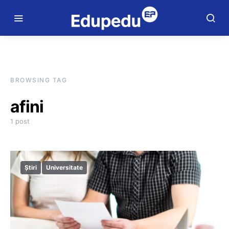
BROWSING TAG
afini
1 post
Știri
Universitate