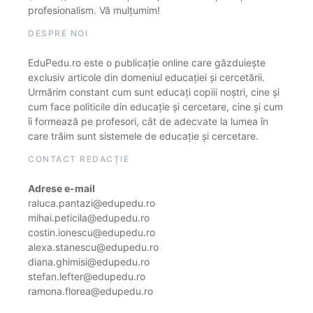
profesionalism. Vă mulțumim!
DESPRE NOI
EduPedu.ro este o publicație online care găzduiește
exclusiv articole din domeniul educației și cercetării.
Urmărim constant cum sunt educați copiii noștri, cine și
cum face politicile din educație și cercetare, cine și cum
îi formează pe profesori, cât de adecvate la lumea în
care trăim sunt sistemele de educație și cercetare.
CONTACT REDACȚIE
Adrese e-mail
raluca.pantazi@edupedu.ro
mihai.peticila@edupedu.ro
costin.ionescu@edupedu.ro
alexa.stanescu@edupedu.ro
diana.ghimisi@edupedu.ro
stefan.lefter@edupedu.ro
ramona.florea@edupedu.ro