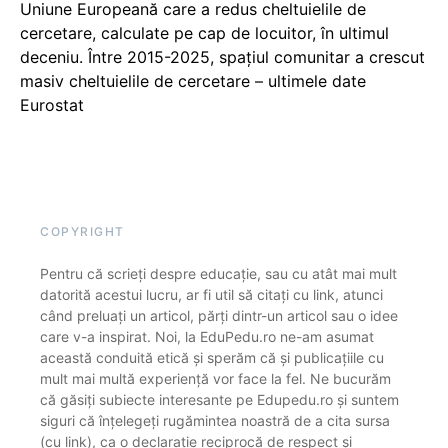
Uniune Europeană care a redus cheltuielile de
cercetare, calculate pe cap de locuitor, în ultimul
deceniu. Între 2015-2025, spațiul comunitar a crescut
masiv cheltuielile de cercetare – ultimele date
Eurostat
COPYRIGHT
Pentru că scrieți despre educație, sau cu atât mai mult
datorită acestui lucru, ar fi util să citați cu link, atunci
când preluați un articol, părți dintr-un articol sau o idee
care v-a inspirat. Noi, la EduPedu.ro ne-am asumat
această conduită etică și sperăm că și publicațiile cu
mult mai multă experiență vor face la fel. Ne bucurăm
că găsiți subiecte interesante pe Edupedu.ro și suntem
siguri că înțelegeți rugămintea noastră de a cita sursa
(cu link), ca o declarație reciprocă de respect și