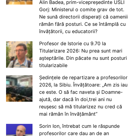
Alin Badea, prim-vicepreședinte USLI
Gorj: Ministerul o comite grav de tot.
Ne sună directorii disperați că oamenii
rămân fără posturi. Ce se întâmplă cu
învățătorii, cu educatorii?
Profesor de Istorie cu 9.70 la
Titularizare 2026: Nu prea sunt mari
așteptările. Din păcate nu sunt posturi
titularizabile
Ședințele de repartizare a profesorilor
2026, la Sibiu. Învățătoare: „Am zis iau
ce este. O să fac naveta și Doamne-
ajută, dar dacă în doi,trei ani nu
reușesc să mă titularizez nu cred că
mai rămân în învățământ”
Sorin Ion, întrebat cum le răspunde
profesorilor care dau an de an