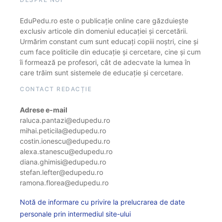
EduPedu.ro este o publicație online care găzduiește
exclusiv articole din domeniul educației și cercetării.
Urmărim constant cum sunt educați copiii noștri, cine și
cum face politicile din educație și cercetare, cine și cum
îi formează pe profesori, cât de adecvate la lumea în
care trăim sunt sistemele de educație și cercetare.
CONTACT REDACȚIE
Adrese e-mail
raluca.pantazi@edupedu.ro
mihai.peticila@edupedu.ro
costin.ionescu@edupedu.ro
alexa.stanescu@edupedu.ro
diana.ghimisi@edupedu.ro
stefan.lefter@edupedu.ro
ramona.florea@edupedu.ro
Notă de informare cu privire la prelucrarea de date
personale prin intermediul site-ului