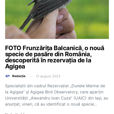
FOTO Frunzărița Balcanică, o nouă
specie de pasăre din România,
descoperită în rezervația de la
Agigea
12 august 2023
Redacția
Specialiştii din cadrul Rezervaţiei „Dunele Marine de
la Agigea” şi Agigea Bird Observatory, care aparţin
Universităţii „Alexandru Ioan Cuza” (UAIC) din Iaşi, au
anunţat, vineri, că au identificat o nouă specie…