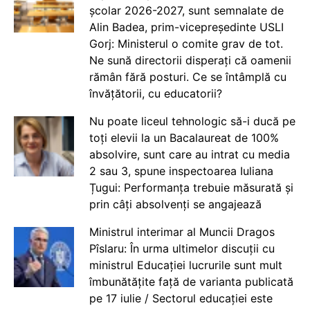
școlar 2026-2027, sunt semnalate de
Alin Badea, prim-vicepreședinte USLI
Gorj: Ministerul o comite grav de tot.
Ne sună directorii disperați că oamenii
rămân fără posturi. Ce se întâmplă cu
învățătorii, cu educatorii?
Nu poate liceul tehnologic să-i ducă pe
toți elevii la un Bacalaureat de 100%
absolvire, sunt care au intrat cu media
2 sau 3, spune inspectoarea Iuliana
Țugui: Performanța trebuie măsurată și
prin câți absolvenți se angajează
Ministrul interimar al Muncii Dragos
Pîslaru: În urma ultimelor discuții cu
ministrul Educației lucrurile sunt mult
îmbunătățite față de varianta publicată
pe 17 iulie / Sectorul educației este