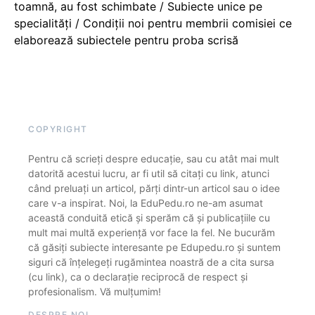
toamnă, au fost schimbate / Subiecte unice pe
specialități / Condiții noi pentru membrii comisiei ce
elaborează subiectele pentru proba scrisă
COPYRIGHT
Pentru că scrieți despre educație, sau cu atât mai mult
datorită acestui lucru, ar fi util să citați cu link, atunci
când preluați un articol, părți dintr-un articol sau o idee
care v-a inspirat. Noi, la EduPedu.ro ne-am asumat
această conduită etică și sperăm că și publicațiile cu
mult mai multă experiență vor face la fel. Ne bucurăm
că găsiți subiecte interesante pe Edupedu.ro și suntem
siguri că înțelegeți rugămintea noastră de a cita sursa
(cu link), ca o declarație reciprocă de respect și
profesionalism. Vă mulțumim!
DESPRE NOI