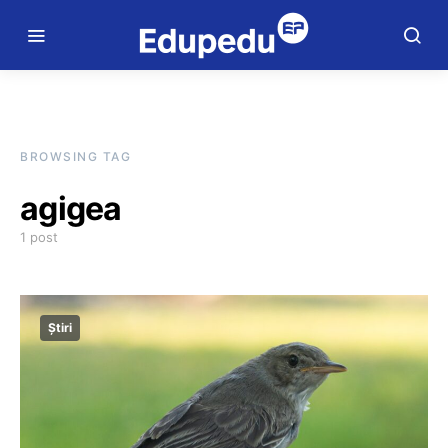
BROWSING TAG
agigea
1 post
Știri