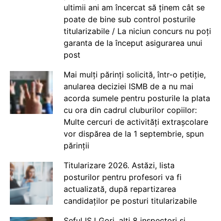
ultimii ani am încercat să ținem cât se
poate de bine sub control posturile
titularizabile / La niciun concurs nu poți
garanta de la început asigurarea unui
post
Mai mulți părinți solicită, într-o petiție,
anularea deciziei ISMB de a nu mai
acorda sumele pentru posturile la plata
cu ora din cadrul cluburilor copiilor:
Multe cercuri de activități extrașcolare
vor dispărea de la 1 septembrie, spun
părinții
Titularizare 2026. Astăzi, lista
posturilor pentru profesori va fi
actualizată, după repartizarea
candidaților pe posturi titularizabile
Șeful ISJ Gorj, alți 8 inspectori și