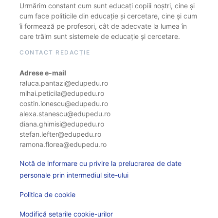
Urmărim constant cum sunt educați copiii noștri, cine și
cum face politicile din educație și cercetare, cine și cum
îi formează pe profesori, cât de adecvate la lumea în
care trăim sunt sistemele de educație și cercetare.
CONTACT REDACȚIE
Adrese e-mail
raluca.pantazi@edupedu.ro
mihai.peticila@edupedu.ro
costin.ionescu@edupedu.ro
alexa.stanescu@edupedu.ro
diana.ghimisi@edupedu.ro
stefan.lefter@edupedu.ro
ramona.florea@edupedu.ro
Notă de informare cu privire la prelucrarea de date
personale prin intermediul site-ului
Politica de cookie
Modifică setarile cookie-urilor