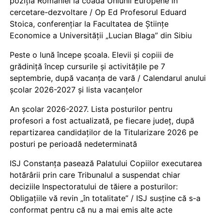
poziția României la coada Uniunii Europene în
cercetare-dezvoltare / Op Ed Profesorul Eduard
Stoica, conferențiar la Facultatea de Științe
Economice a Universității „Lucian Blaga” din Sibiu
Peste o lună începe școala. Elevii și copiii de
grădiniță încep cursurile și activitățile pe 7
septembrie, după vacanța de vară / Calendarul anului
școlar 2026-2027 și lista vacanțelor
An școlar 2026-2027. Lista posturilor pentru
profesori a fost actualizată, pe fiecare județ, după
repartizarea candidaților de la Titularizare 2026 pe
posturi pe perioadă nedeterminată
ISJ Constanța pasează Palatului Copiilor executarea
hotărârii prin care Tribunalul a suspendat chiar
deciziile Inspectoratului de tăiere a posturilor:
Obligațiile vă revin „în totalitate” / ISJ susține că s-a
conformat pentru că nu a mai emis alte acte