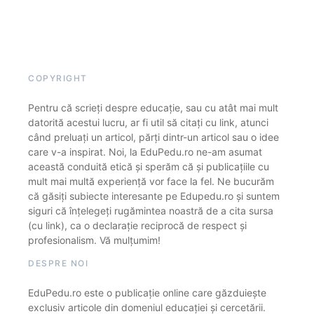
COPYRIGHT
Pentru că scrieți despre educație, sau cu atât mai mult
datorită acestui lucru, ar fi util să citați cu link, atunci
când preluați un articol, părți dintr-un articol sau o idee
care v-a inspirat. Noi, la EduPedu.ro ne-am asumat
această conduită etică și sperăm că și publicațiile cu
mult mai multă experiență vor face la fel. Ne bucurăm
că găsiți subiecte interesante pe Edupedu.ro și suntem
siguri că înțelegeți rugămintea noastră de a cita sursa
(cu link), ca o declarație reciprocă de respect și
profesionalism. Vă mulțumim!
DESPRE NOI
EduPedu.ro este o publicație online care găzduiește
exclusiv articole din domeniul educației și cercetării.