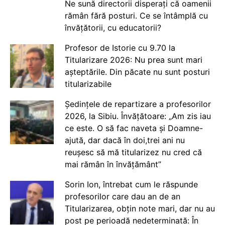
Ne sună directorii disperați că oamenii
rămân fără posturi. Ce se întâmplă cu
învățătorii, cu educatorii?
Profesor de Istorie cu 9.70 la
Titularizare 2026: Nu prea sunt mari
așteptările. Din păcate nu sunt posturi
titularizabile
Ședințele de repartizare a profesorilor
2026, la Sibiu. Învățătoare: „Am zis iau
ce este. O să fac naveta și Doamne-
ajută, dar dacă în doi,trei ani nu
reușesc să mă titularizez nu cred că
mai rămân în învățământ”
Sorin Ion, întrebat cum le răspunde
profesorilor care dau an de an
Titularizarea, obțin note mari, dar nu au
post pe perioadă nedeterminată: În