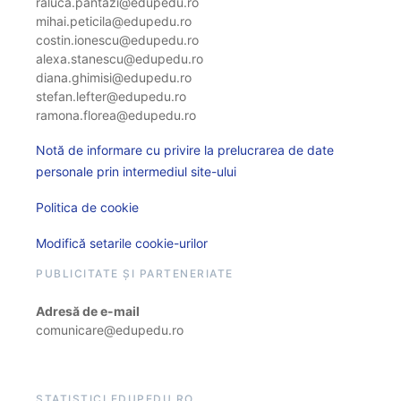
raluca.pantazi@edupedu.ro
mihai.peticila@edupedu.ro
costin.ionescu@edupedu.ro
alexa.stanescu@edupedu.ro
diana.ghimisi@edupedu.ro
stefan.lefter@edupedu.ro
ramona.florea@edupedu.ro
Notă de informare cu privire la prelucrarea de date
personale prin intermediul site-ului
Politica de cookie
Modifică setarile cookie-urilor
PUBLICITATE ȘI PARTENERIATE
Adresă de e-mail
comunicare@edupedu.ro
STATISTICI EDUPEDU.RO