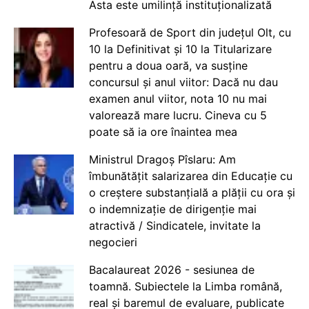
Asta este umilință instituționalizată
Profesoară de Sport din județul Olt, cu
10 la Definitivat și 10 la Titularizare
pentru a doua oară, va susține
concursul și anul viitor: Dacă nu dau
examen anul viitor, nota 10 nu mai
valorează mare lucru. Cineva cu 5
poate să ia ore înaintea mea
Ministrul Dragoș Pîslaru: Am
îmbunătățit salarizarea din Educație cu
o creștere substanțială a plății cu ora și
o indemnizație de dirigenție mai
atractivă / Sindicatele, invitate la
negocieri
Bacalaureat 2026 - sesiunea de
toamnă. Subiectele la Limba română,
real și baremul de evaluare, publicate