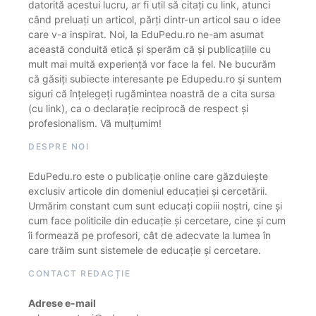
datorită acestui lucru, ar fi util să citați cu link, atunci
când preluați un articol, părți dintr-un articol sau o idee
care v-a inspirat. Noi, la EduPedu.ro ne-am asumat
această conduită etică și sperăm că și publicațiile cu
mult mai multă experiență vor face la fel. Ne bucurăm
că găsiți subiecte interesante pe Edupedu.ro și suntem
siguri că înțelegeți rugămintea noastră de a cita sursa
(cu link), ca o declarație reciprocă de respect și
profesionalism. Vă mulțumim!
DESPRE NOI
EduPedu.ro este o publicație online care găzduiește
exclusiv articole din domeniul educației și cercetării.
Urmărim constant cum sunt educați copiii noștri, cine și
cum face politicile din educație și cercetare, cine și cum
îi formează pe profesori, cât de adecvate la lumea în
care trăim sunt sistemele de educație și cercetare.
CONTACT REDACȚIE
Adrese e-mail