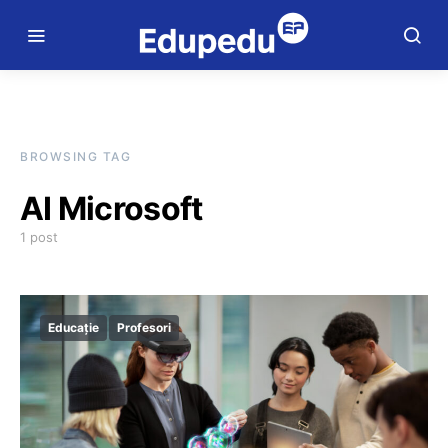
BROWSING TAG
AI Microsoft
1 post
Educație
Profesori