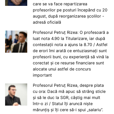
care se va face repartizarea
profesorilor pe posturi începând cu 20
august, după reorganizarea școlilor -
adresă oficială
Profesorul Petruț Rizea: O profesoară a
luat nota 4.90 la Titularizare, iar după
contestații nota a ajuns la 8.70 / Astfel
de erori îmi arată ce entuziasmați sunt
profesorii buni, cu experiență să vină la
corectat și ce resurse financiare sunt
alocate unui astfel de concurs
important
Profesorul Petruț Rizea, despre plata
cu ora: Dacă mă apuc să strâng sticle
și să le duc la SGR, câștig mai mult
într-o zi / Statul îți aruncă niște
mărunțiș și îți cere să-i spui „salariu”.